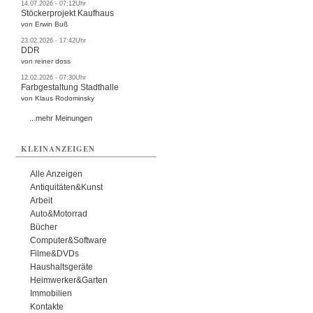
14.07.2026 - 07:12Uhr
Stöckerprojekt Kaufhaus
von Erwin Buß
23.02.2026 - 17:42Uhr
DDR
von reiner doss
12.02.2026 - 07:30Uhr
Farbgestaltung Stadthalle
von Klaus Rodominsky
...mehr Meinungen
KLEINANZEIGEN
Alle Anzeigen
Antiquitäten&Kunst
Arbeit
Auto&Motorrad
Bücher
Computer&Software
Filme&DVDs
Haushaltsgeräte
Heimwerker&Garten
Immobilien
Kontakte