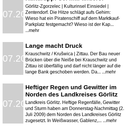
Görlitz-Zgorzelec | Kulturinsel Einsiedel |
.07.2009
Zentendorf. Die Hitze schlägt aufs Gehirn:
Wieso hat ein Piratenschiff auf dem Marktkauf-
Parkplatz festgemacht? Wieso ist der Kap...
...mehr
Lange macht Druck
Krauschwitz / Krušwica | Zittau. Der Bau neuer
.07.2009
Brücken über die Neiße bei Krauschwitz und
Zittau ist überfällig und darf nicht länger auf die
lange Bank geschoben werden. Da... ...mehr
Heftiger Regen und Gewitter im
Norden des Landkreises Görlitz
.07.2009
Landkreis Görlitz. Heftige Regenfälle, Gewitter
und Sturm haben am Donnerstag-Nachmittag (2.
Juli 2009) dem Norden des Landkreises Görlitz
zugesetzt. In Weißwasser, Gablenz,... ...mehr