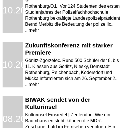
Rothenburg/O.L. Vor 124 Studenten des ersten
.10.2008
Studienjahres der Polizeifachhochschule
Rothenburg bekräftigte Landespolizeipräsident
Bernd Merbitz die Bedeutung der polizeilic...
...mehr
Zukunftskonferenz mit starker
Premiere
Görlitz-Zgorzelec. Rund 500 Schüler der 8. bis
.10.2008
11. Klassen aus Görlitz, Niesky, Bernstadt,
Rothenburg, Reichenbach, Kodersdorf und
Mücka informierten sich am 26. September 2...
...mehr
BIWAK sendet von der
Kulturinsel
Kulturinsel Einsiedel | Zentendorf. Wie ein
.08.2008
Baumhaus entsteht, können die MDR-
Zuschauer bald im Fernsehen verfolgen. Ein