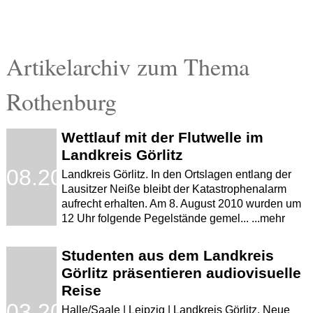
Artikelarchiv zum Thema
Rothenburg
Wettlauf mit der Flutwelle im
Landkreis Görlitz
.08.2010
Landkreis Görlitz. In den Ortslagen entlang der
Lausitzer Neiße bleibt der Katastrophenalarm
aufrecht erhalten. Am 8. August 2010 wurden um
12 Uhr folgende Pegelstände gemel... ...mehr
Studenten aus dem Landkreis
Görlitz präsentieren audiovisuelle
Reise
.03.2010
Halle/Saale | Leipzig | Landkreis Görlitz. Neue