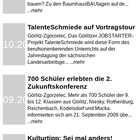
bauen? Zu den BaumhausBAUtagen auf de...
...mehr
TalenteSchmiede auf Vortragstour
Görlitz-Zgorzelec. Das Görlitzer JOBSTARTER-
.10.2009
Projekt TalenteSchmiede wird diese Form des
berufsorientierenden Unterrichts auf der
Jahrestagung der sächsischen
Landesarbeitsge... ...mehr
700 Schüler erlebten die 2.
Zukunftskonferenz
Görlitz-Zgorzelec. Mehr als 700 Schüler der 9.
.09.2009
bis 12. Klassen aus Görlitz, Niesky, Rothenburg,
Reichenbach, Kodersdorf und Mücka
informierten sich am 21. September 2009 übe...
...mehr
Kulturtipp: Sei mal anders!