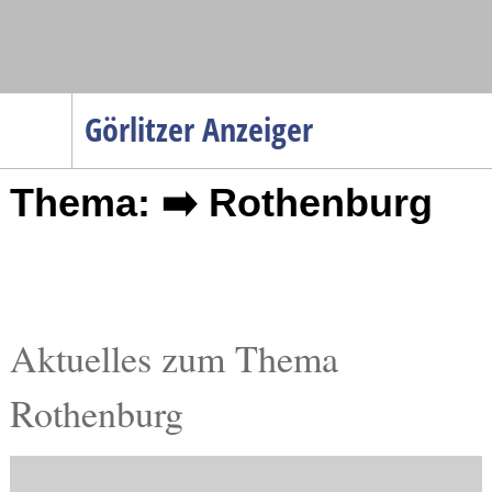
Navigation
Görlitzer Anzeiger
Startseite
Thema: ➡️ Rothenburg
Menüpunkte
Politik
Gesellschaft
Wirtschaft
Service
Aktuelles zum Thema
Verkehr
Rothenburg
Gesundheit
Kultur
Sport