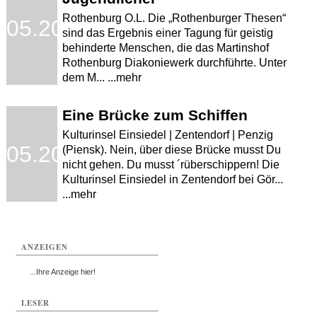
Rothenburg O.L. Die „Rothenburger Thesen“
.05.2008
sind das Ergebnis einer Tagung für geistig
behinderte Menschen, die das Martinshof
Rothenburg Diakoniewerk durchführte. Unter
dem M... ...mehr
Eine Brücke zum Schiffen
Kulturinsel Einsiedel | Zentendorf | Penzig
.05.2008
(Piensk). Nein, über diese Brücke musst Du
nicht gehen. Du musst ´rüberschippern! Die
Kulturinsel Einsiedel in Zentendorf bei Gör...
...mehr
ANZEIGEN
...Ihre Anzeige hier!
LESER