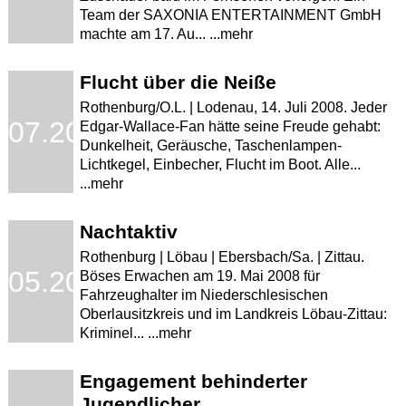
Team der SAXONIA ENTERTAINMENT GmbH
machte am 17. Au... ...mehr
Flucht über die Neiße
Rothenburg/O.L. | Lodenau, 14. Juli 2008. Jeder
.07.2008
Edgar-Wallace-Fan hätte seine Freude gehabt:
Dunkelheit, Geräusche, Taschenlampen-
Lichtkegel, Einbecher, Flucht im Boot. Alle...
...mehr
Nachtaktiv
Rothenburg | Löbau | Ebersbach/Sa. | Zittau.
.05.2008
Böses Erwachen am 19. Mai 2008 für
Fahrzeughalter im Niederschlesischen
Oberlausitzkreis und im Landkreis Löbau-Zittau:
Kriminel... ...mehr
Engagement behinderter
Jugendlicher