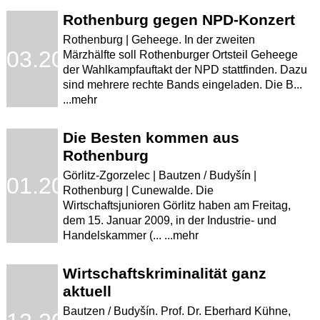
Rothenburg gegen NPD-Konzert
Rothenburg | Geheege. In der zweiten
.03.2009
Märzhälfte soll Rothenburger Ortsteil Geheege
der Wahlkampfauftakt der NPD stattfinden. Dazu
sind mehrere rechte Bands eingeladen. Die B...
...mehr
Die Besten kommen aus
Rothenburg
Görlitz-Zgorzelec | Bautzen / Budyšín |
.01.2009
Rothenburg | Cunewalde. Die
Wirtschaftsjunioren Görlitz haben am Freitag,
dem 15. Januar 2009, in der Industrie- und
Handelskammer (... ...mehr
Wirtschaftskriminalität ganz
aktuell
Bautzen / Budyšín. Prof. Dr. Eberhard Kühne,