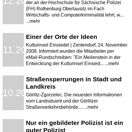
.12.2008
der an der Hochschule für Sächsische Polizei
(FH) Rothenburg Oberlausitz im Fach
Wirtschafts- und Computerkriminalität lehrt, w...
...mehr
Einer der Orte der Ideen
Kulturinsel Einsiedel | Zentendorf, 24. November
.11.2008
2008. Informiert wurden die Mitarbeiter per
eMail-Rundschreiben: "Ein Meilenstein in der
Entwicklung der Kulturinsel Einsied... ...mehr
Straßensperrungen in Stadt und
Landkreis
.10.2008
Görlitz-Zgorzelec. Die neuesten Informationen
vom Landratsamt und der Görlitzer
Straßenverkehrsbehörde.... ...mehr
Nur ein gebildeter Polizist ist ein
guter Polizist