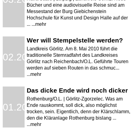
Bücher und eine audiovisuelle Reise sind am
Messestand der Burg Giebichenstein
Hochschule für Kunst und Design Halle auf der
... ...mehr
Wer will Stempelstelle werden?
Landkreis Görlitz. Am 8. Mai 2010 führt die
.02.2010
traditionelle Sternradfahrt des Landkreises
Görlitz nach Reichenbach/O.L. Geführte Touren
werden auf sieben Routen in das schmuc...
...mehr
Das dicke Ende wird noch dicker
Rothenburg/O.L. | Görlitz-Zgorzelec. Was am
.01.2010
Ende rauskommt, soll dick, also möglichst
trocken, sein. Eigentlich, denn der Klärschlamm,
den die Kläranlage Rothenburg bislang ...
...mehr