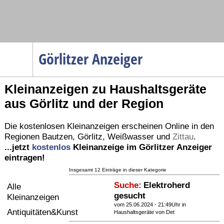
Navigation
Görlitzer Anzeiger
Startseite
Kleinanzeigen zu Haushaltsgeräte
Menüpunkte
aus Görlitz und der Region
Politik
Gesellschaft
Die kostenlosen Kleinanzeigen erscheinen Online in den
Regionen
Bautzen
,
Görlitz
,
Weißwasser
und
Zittau
.
Wirtschaft
...jetzt
kostenlos
Kleinanzeige im Görlitzer Anzeiger
Service
eintragen!
Verkehr
Insgesamt 12 Einträge in dieser Kategorie
Suche:
Elektroherd
Alle
Gesundheit
gesucht
Kleinanzeigen
Kultur
vom 25.06.2024 - 21:49Uhr in
Antiquitäten&Kunst
Haushaltsgeräte
von Det
Sport