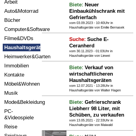
Arbeit
Biete:
Neuer
Termine
Auto&Motorrad
Einbaukühlschrank mit
Gefrierfach
Kostenlos
Bücher
vom 03.09.2023 - 10:40Uhr in
Haushaltsgeräte
von Emilie Bernasek
Computer&Software
Filme&DVDs
Suche:
Suche E-
Ceranherd
Haushaltsgeräte
vom 30.11.2023 - 01:03Uhr in
Heimwerker&Garten
Haushaltsgeräte
von Liewei
Immobilien
Biete:
Verkauf von
wirtschaftlicheren
Kontakte
Haushaltsgeräten
Möbel&Wohnen
vom 12.07.2021 - 13:28Uhr in
Haushaltsgeräte
von Walter Hagen
Musik
Mode&Bekleidung
Biete:
Gefrierschrank
Liebherr 98 Liter, mit
PC-
Schüben, zu verkaufen
&Videospiele
vom 13.05.2021 - 22:33Uhr in
Haushaltsgeräte
von Maiwald
Reise
Spielzeug