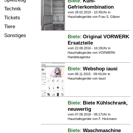
Biete:
Kühl-
Gefrierkombination
Technik
vom 28.02.2019 - 10:35Uhr in
Tickets
Haushaltsgeräte
von Frau S. Gläser
Tiere
Sonstiges
Biete:
Original VORWERK
Ersatzteile
vom 22.08.2016 - 16:19Uhr in
Haushaltsgeräte
von VORWERK
Handelsagentur
Biete:
Webshop iausi
vom 08.11.2015 - 09:41Uhr in
Haushaltsgeräte
von IausI
Biete:
Biete Kühlschrank,
neuwertig
vom 07.08.2018 - 08:17Uhr in
Haushaltsgeräte
von F. Hickmann
Biete:
Waschmaschine