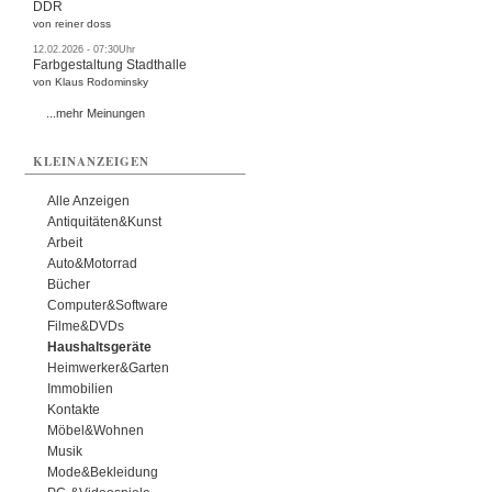
DDR
von reiner doss
12.02.2026 - 07:30Uhr
Farbgestaltung Stadthalle
von Klaus Rodominsky
...mehr Meinungen
KLEINANZEIGEN
Alle Anzeigen
Antiquitäten&Kunst
Arbeit
Auto&Motorrad
Bücher
Computer&Software
Filme&DVDs
Haushaltsgeräte
Heimwerker&Garten
Immobilien
Kontakte
Möbel&Wohnen
Musik
Mode&Bekleidung