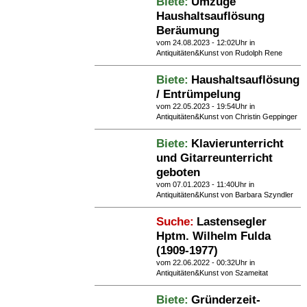
Biete:
Umzüge
Haushaltsauflösung
Beräumung
vom 24.08.2023 - 12:02Uhr in
Antiquitäten&Kunst
von Rudolph Rene
Biete:
Haushaltsauflösung
/ Entrümpelung
vom 22.05.2023 - 19:54Uhr in
Antiquitäten&Kunst
von Christin Geppinger
Biete:
Klavierunterricht
und Gitarreunterricht
geboten
vom 07.01.2023 - 11:40Uhr in
Antiquitäten&Kunst
von Barbara Szyndler
Suche:
Lastensegler
Hptm. Wilhelm Fulda
(1909-1977)
vom 22.06.2022 - 00:32Uhr in
Antiquitäten&Kunst
von Szameitat
Biete:
Gründerzeit-