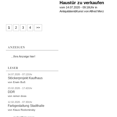
Haustür zu verkaufen
vom 14.07.2020 - 09:16Uhr in
Antiquitäten&Kunst
von Alfred Merz
1
2
3
4
>>
ANZEIGEN
...Ihre Anzeige hier!
LESER
14.07.2026 - 07:12Uhr
Stöckerprojekt Kaufhaus
von Erwin Buß
23.02.2026 - 17:42Uhr
DDR
von reiner doss
12.02.2026 - 07:30Uhr
Farbgestaltung Stadthalle
von Klaus Rodominsky