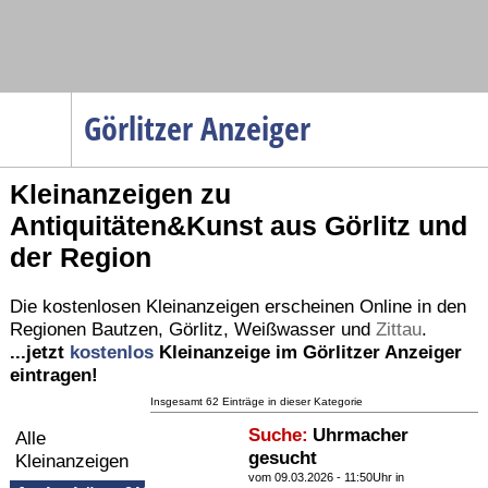
Navigation
Görlitzer Anzeiger
Startseite
Kleinanzeigen zu
Menüpunkte
Antiquitäten&Kunst aus Görlitz und
Politik
der Region
Gesellschaft
Wirtschaft
Die kostenlosen Kleinanzeigen erscheinen Online in den
Regionen
Bautzen
,
Görlitz
,
Weißwasser
und
Zittau
.
Service
...jetzt
kostenlos
Kleinanzeige im Görlitzer Anzeiger
Verkehr
eintragen!
Insgesamt 62 Einträge in dieser Kategorie
Gesundheit
Suche:
Uhrmacher
Alle
Kultur
gesucht
Kleinanzeigen
vom 09.03.2026 - 11:50Uhr in
Sport