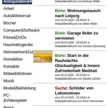
Antiquitäten&Kunst
Antiquitäten&Kunst
von Andreas Müller
Termine
Arbeit
Biete:
Wohnungstausch
Kostenlos
Auto&Motorrad
nach Leipzig
vom 22.02.2026 - 08:45Uhr in
Bücher
Antiquitäten&Kunst
von Dieter Müller
Computer&Software
Biete:
Garage 8x4m zu
Filme&DVDs
vermieten
vom 06.01.2026 - 19:32Uhr in
Haushaltsgeräte
Antiquitäten&Kunst
von Carsten Zieschang
Heimwerker&Garten
Biete:
Start in die
Immobilien
Rauhnächte
Glückseligkeit & Innere
Kontakte
Zufriedenheit Meditati
Möbel&Wohnen
vom 25.11.2025 - 15:12Uhr in
Antiquitäten&Kunst
von Sandra Jahnke
Musik
Mode&Bekleidung
Suche:
Schilder von
Lokomotiven
PC-
vom 22.10.2025 - 22:13Uhr in
&Videospiele
Antiquitäten&Kunst
von Sven Hannemann
Reise