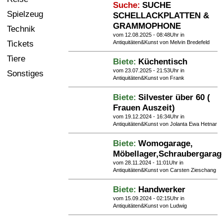
Suche:
SUCHE
Spielzeug
SCHELLACKPLATTEN &
GRAMMOPHONE
Technik
vom 12.08.2025 - 08:48Uhr in
Tickets
Antiquitäten&Kunst
von Melvin Bredefeld
Tiere
Biete:
Küchentisch
vom 23.07.2025 - 21:53Uhr in
Sonstiges
Antiquitäten&Kunst
von Frank
Biete:
Silvester über 60 (
Frauen Auszeit)
vom 19.12.2024 - 16:34Uhr in
Antiquitäten&Kunst
von Jolanta Ewa Hetnar
Biete:
Womogarage,
Möbellager,Schraubergarag
vom 28.11.2024 - 11:01Uhr in
Antiquitäten&Kunst
von Carsten Zieschang
Biete:
Handwerker
vom 15.09.2024 - 02:15Uhr in
Antiquitäten&Kunst
von Ludwig