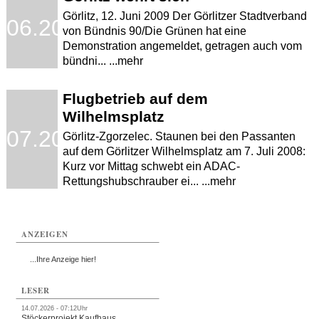
Görlitz, 12. Juni 2009 Der Görlitzer Stadtverband
.06.2009
von Bündnis 90/Die Grünen hat eine
Demonstration angemeldet, getragen auch vom
bündni... ...mehr
Flugbetrieb auf dem
Wilhelmsplatz
.07.2008
Görlitz-Zgorzelec. Staunen bei den Passanten
auf dem Görlitzer Wilhelmsplatz am 7. Juli 2008:
Kurz vor Mittag schwebt ein ADAC-
Rettungshubschrauber ei... ...mehr
ANZEIGEN
...Ihre Anzeige hier!
LESER
14.07.2026 - 07:12Uhr
Stöckerprojekt Kaufhaus