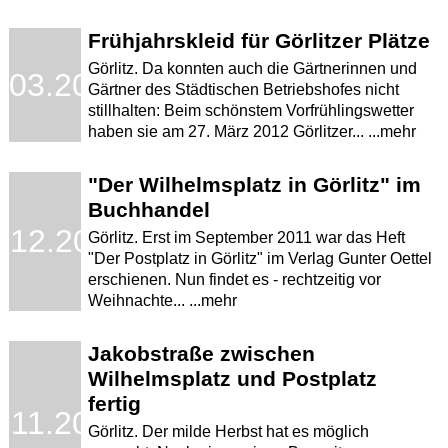
Frühjahrskleid für Görlitzer Plätze
Görlitz. Da konnten auch die Gärtnerinnen und
.03.2012
Gärtner des Städtischen Betriebshofes nicht
stillhalten: Beim schönstem Vorfrühlingswetter
haben sie am 27. März 2012 Görlitzer... ...mehr
"Der Wilhelmsplatz in Görlitz" im
Buchhandel
.12.2011
Görlitz. Erst im September 2011 war das Heft
"Der Postplatz in Görlitz" im Verlag Gunter Oettel
erschienen. Nun findet es - rechtzeitig vor
Weihnachte... ...mehr
Jakobstraße zwischen
Wilhelmsplatz und Postplatz
fertig
.11.2011
Görlitz. Der milde Herbst hat es möglich