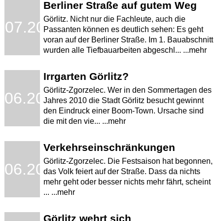
Berliner Straße auf gutem Weg
Görlitz. Nicht nur die Fachleute, auch die
.07.2011
Passanten können es deutlich sehen: Es geht
voran auf der Berliner Straße. Im 1. Bauabschnitt
wurden alle Tiefbauarbeiten abgeschl... ...mehr
Irrgarten Görlitz?
Görlitz-Zgorzelec. Wer in den Sommertagen des
.06.2010
Jahres 2010 die Stadt Görlitz besucht gewinnt
den Eindruck einer Boom-Town. Ursache sind
die mit den vie... ...mehr
Verkehrseinschränkungen
Görlitz-Zgorzelec. Die Festsaison hat begonnen,
.06.2010
das Volk feiert auf der Straße. Dass da nichts
mehr geht oder besser nichts mehr fährt, scheint
... ...mehr
Görlitz wehrt sich