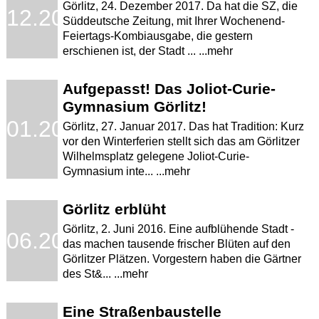
Görlitz, 24. Dezember 2017. Da hat die SZ, die
.12.2017
Süddeutsche Zeitung, mit Ihrer Wochenend-
Feiertags-Kombiausgabe, die gestern
erschienen ist, der Stadt ... ...mehr
Aufgepasst! Das Joliot-Curie-
Gymnasium Görlitz!
.01.2017
Görlitz, 27. Januar 2017. Das hat Tradition: Kurz
vor den Winterferien stellt sich das am Görlitzer
Wilhelmsplatz gelegene Joliot-Curie-
Gymnasium inte... ...mehr
Görlitz erblüht
Görlitz, 2. Juni 2016. Eine aufblühende Stadt -
.06.2016
das machen tausende frischer Blüten auf den
Görlitzer Plätzen. Vorgestern haben die Gärtner
des St&... ...mehr
Eine Straßenbaustelle