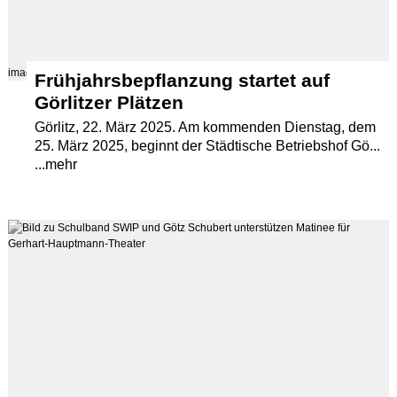
images/src/Goerlitz-Wilhelmsplatz-Bepflanzung-2020.jpg
Frühjahrsbepflanzung startet auf
Görlitzer Plätzen
Görlitz, 22. März 2025. Am kommenden Dienstag, dem
25. März 2025, beginnt der Städtische Betriebshof Gö...
...mehr