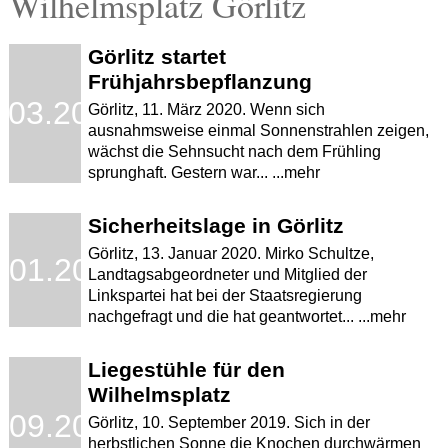
Wilhelmsplatz Görlitz
Görlitz startet
Frühjahrsbepflanzung
.03.2020
Görlitz, 11. März 2020. Wenn sich
ausnahmsweise einmal Sonnenstrahlen zeigen,
wächst die Sehnsucht nach dem Frühling
sprunghaft. Gestern war... ...mehr
Sicherheitslage in Görlitz
Görlitz, 13. Januar 2020. Mirko Schultze,
.01.2020
Landtagsabgeordneter und Mitglied der
Linkspartei hat bei der Staatsregierung
nachgefragt und die hat geantwortet... ...mehr
Liegestühle für den
Wilhelmsplatz
.09.2019
Görlitz, 10. September 2019. Sich in der
herbstlichen Sonne die Knochen durchwärmen