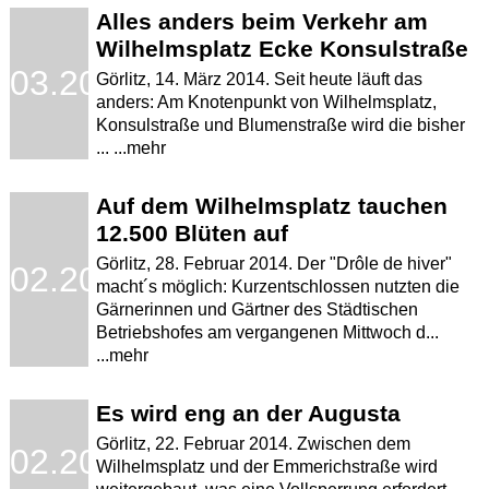
Alles anders beim Verkehr am
Wilhelmsplatz Ecke Konsulstraße
.03.2014
Görlitz, 14. März 2014. Seit heute läuft das
anders: Am Knotenpunkt von Wilhelmsplatz,
Konsulstraße und Blumenstraße wird die bisher
... ...mehr
Auf dem Wilhelmsplatz tauchen
12.500 Blüten auf
Görlitz, 28. Februar 2014. Der "Drôle de hiver"
.02.2014
macht´s möglich: Kurzentschlossen nutzten die
Gärnerinnen und Gärtner des Städtischen
Betriebshofes am vergangenen Mittwoch d...
...mehr
Es wird eng an der Augusta
Görlitz, 22. Februar 2014. Zwischen dem
.02.2014
Wilhelmsplatz und der Emmerichstraße wird