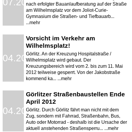
.07.2012
nach erfolgter Bauanlaufberatung auf der Straße
am Wilhelmsplatz vor dem Joliot-Curie-
Gymnasium die Straßen- und Tiefbauarb...
...mehr
Vorsicht im Verkehr am
Wilhelmsplatz!
Görlitz. An der Kreuzung Hospitalstraße /
.04.2012
Wilhelmsplatz wird gebaut. Der
Kreuzungsbereich wird vom 2. bis zum 11. Mai
2012 teilweise gesperrt. Von der Jakobstraße
kommend ka... ...mehr
Görlitzer Straßenbaustellen Ende
April 2012
.04.2012
Görlitz. Durch Görlitz fährt man nicht mit dem
Zug, sondern mit Fahrrad, Straßenbahn, Bus,
Auto oder Motorrad - deshalb ist die Ursache der
aktuell anstehenden Straßensperru... ...mehr