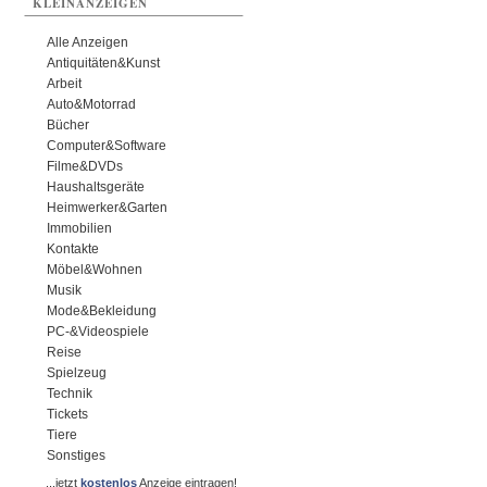
KLEINANZEIGEN
Alle Anzeigen
Antiquitäten&Kunst
Arbeit
Auto&Motorrad
Bücher
Computer&Software
Filme&DVDs
Haushaltsgeräte
Heimwerker&Garten
Immobilien
Kontakte
Möbel&Wohnen
Musik
Mode&Bekleidung
PC-&Videospiele
Reise
Spielzeug
Technik
Tickets
Tiere
Sonstiges
...jetzt
kostenlos
Anzeige eintragen!