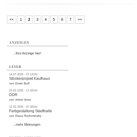
<<
1
2
3
4
5
6
7
>>
ANZEIGEN
...Ihre Anzeige hier!
LESER
14.07.2026 - 07:12Uhr
Stöckerprojekt Kaufhaus
von Erwin Buß
23.02.2026 - 17:42Uhr
DDR
von reiner doss
12.02.2026 - 07:30Uhr
Farbgestaltung Stadthalle
von Klaus Rodominsky
...mehr Meinungen