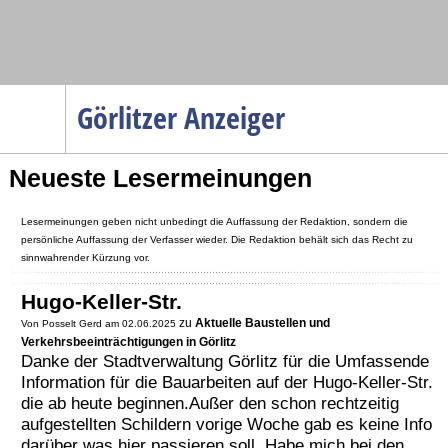
Navigation
Görlitzer Anzeiger
Startseite
Neueste Lesermeinungen
Menüpunkte
Politik
Lesermeinungen geben nicht unbedingt die Auffassung der Redaktion, sondern die
Gesellschaft
persönliche Auffassung der Verfasser wieder. Die Redaktion behält sich das Recht zu
sinnwahrender Kürzung vor.
Wirtschaft
Hugo-Keller-Str.
Service
zu
Aktuelle Baustellen und
Von Posselt Gerd am 02.06.2025
Verkehr
Verkehrsbeeinträchtigungen in Görlitz
Danke der Stadtverwaltung Görlitz für die Umfassende
Gesundheit
Information für die Bauarbeiten auf der Hugo-Keller-Str.
die ab heute beginnen.Außer den schon rechtzeitig
Kultur
aufgestellten Schildern vorige Woche gab es keine Info
Sport
darüber was hier passieren soll. Habe mich bei den