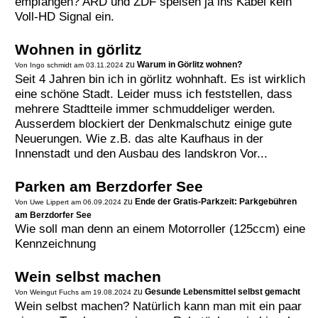
empfangen? ARD und ZDF speisen ja ins Kabel kein
Voll-HD Signal ein.
Wohnen in görlitz
zu
Warum in Görlitz wohnen?
Von Ingo schmidt am 03.11.2024
Seit 4 Jahren bin ich in görlitz wohnhaft. Es ist wirklich
eine schöne Stadt. Leider muss ich feststellen, dass
mehrere Stadtteile immer schmuddeliger werden.
Ausserdem blockiert der Denkmalschutz einige gute
Neuerungen. Wie z.B. das alte Kaufhaus in der
Innenstadt und den Ausbau des landskron Vor...
Parken am Berzdorfer See
zu
Ende der Gratis-Parkzeit: Parkgebühren
Von Uwe Lippert am 06.09.2024
am Berzdorfer See
Wie soll man denn an einem Motorroller (125ccm) eine
Kennzeichnung
Wein selbst machen
zu
Gesunde Lebensmittel selbst gemacht
Von Weingut Fuchs am 19.08.2024
Wein selbst machen? Natürlich kann man mit ein paar