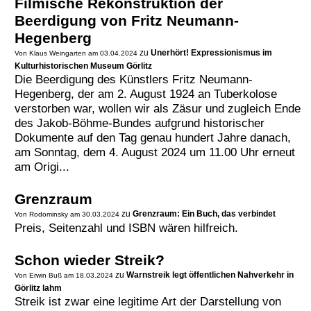
Filmische Rekonstruktion der
Beerdigung von Fritz Neumann-
Termine
Hegenberg
Kostenlos
zu
Unerhört! Expressionismus im
Von Klaus Weingarten am 03.04.2024
Kulturhistorischen Museum Görlitz
Die Beerdigung des Künstlers Fritz Neumann-
Hegenberg, der am 2. August 1924 an Tuberkolose
verstorben war, wollen wir als Zäsur und zugleich Ende
des Jakob-Böhme-Bundes aufgrund historischer
Dokumente auf den Tag genau hundert Jahre danach,
am Sonntag, dem 4. August 2024 um 11.00 Uhr erneut
am Origi...
Grenzraum
zu
Grenzraum: Ein Buch, das verbindet
Von Rodominsky am 30.03.2024
Preis, Seitenzahl und ISBN wären hilfreich.
Schon wieder Streik?
zu
Warnstreik legt öffentlichen Nahverkehr in
Von Erwin Buß am 18.03.2024
Görlitz lahm
Streik ist zwar eine legitime Art der Darstellung von