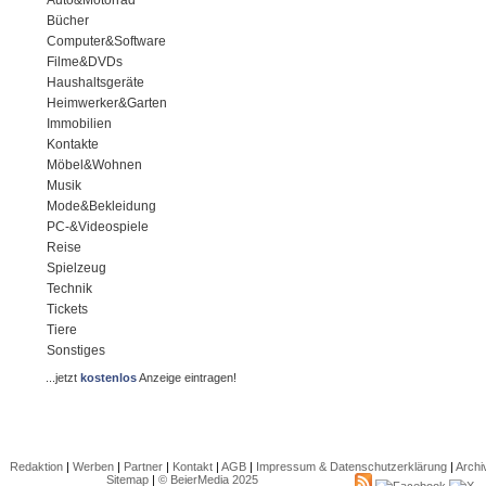
Auto&Motorrad
Bücher
Computer&Software
Filme&DVDs
Haushaltsgeräte
Heimwerker&Garten
Immobilien
Kontakte
Möbel&Wohnen
Musik
Mode&Bekleidung
PC-&Videospiele
Reise
Spielzeug
Technik
Tickets
Tiere
Sonstiges
...jetzt
kostenlos
Anzeige eintragen!
Redaktion
|
Werben
|
Partner
|
Kontakt
|
AGB
|
Impressum & Datenschutzerklärung
|
Archi
Sitemap
|
© BeierMedia 2025