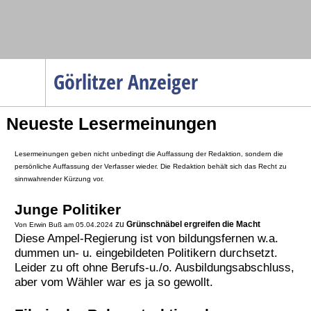
Navigation
Görlitzer Anzeiger
Startseite
Neueste Lesermeinungen
Menüpunkte
Politik
Lesermeinungen geben nicht unbedingt die Auffassung der Redaktion, sondern die
Gesellschaft
persönliche Auffassung der Verfasser wieder. Die Redaktion behält sich das Recht zu
sinnwahrender Kürzung vor.
Wirtschaft
Junge Politiker
Service
zu
Grünschnäbel ergreifen die Macht
Von Erwin Buß am 05.04.2024
Verkehr
Diese Ampel-Regierung ist von bildungsfernen w.a.
dummen un- u. eingebildeten Politikern durchsetzt.
Gesundheit
Leider zu oft ohne Berufs-u./o. Ausbildungsabschluss,
aber vom Wähler war es ja so gewollt.
Kultur
Sport