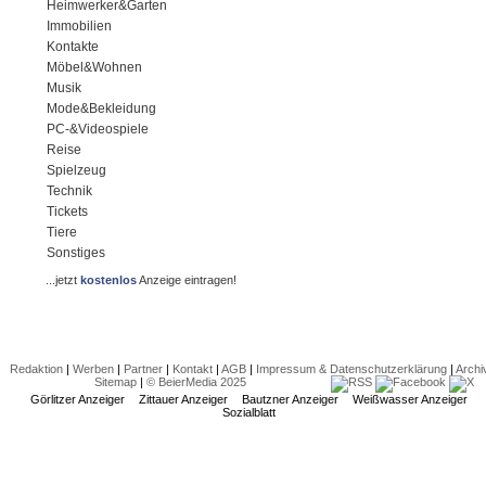
Heimwerker&Garten
Immobilien
Kontakte
Möbel&Wohnen
Musik
Mode&Bekleidung
PC-&Videospiele
Reise
Spielzeug
Technik
Tickets
Tiere
Sonstiges
...jetzt
kostenlos
Anzeige eintragen!
Redaktion
|
Werben
|
Partner
|
Kontakt
|
AGB
|
Impressum & Datenschutzerklärung
|
Archi
Sitemap
|
© BeierMedia 2025
Görlitzer Anzeiger
Zittauer Anzeiger
Bautzner Anzeiger
Weißwasser Anzeiger
Sozialblatt