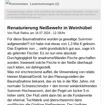
Lesermeinungen (1)
Lesermeinungen geben nicht unbedingt die Auffassung der Redaktion, sondern die
persönliche Auffassung der Verfasser wieder. Die Redaktion behält sich das Recht
zu sinnwahrender Kürzung vor.
Renaturierung Neißewehr in Weinhübel
Von Rudi Ratlos am 16.07.2024 - 12:19Uhr
Für diese Baumaßnahme wurden ja gewaltige Summen
aufgewendet?! Ich habe mal etwas von 1,3 Mio € gelesen.
Das Ergebnis nun ... sieht grundsätzlich gut aus, sage ich
als gelernter Fischer. Es ist nun eine absolute
Durchgängigkeit für anadrome/Wander-Fische geschaffen
worden. Inwieweit solche Fische in der Neiße überhaupt
noch leben, sei dahingestellt.
Was mir erschreckend auffiel, die Verwendung von relativ
kleinen Material/Geröll. Ist den Planungsstellen der
Baumaßnahme bekannt, das es bis in die 90er Jahre, mit
normaler Schneeschmelze + den immer wiederklehrenden
Sommer-Hochwassern, dort der Pegel um locker 5 m
höher steht. Der Fluß steht dann bis an die Fundamente
der ehemal. Tuchfabrik und überschwemmt dann
großflächig alle Görlitzer Neißewiesen. Der Umfluter