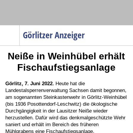
Navigation
Görlitzer Anzeiger
Startseite
Neiße in Weinhübel erhält
Menüpunkte
Politik
Fischaufstiegsanlage
Gesellschaft
Wirtschaft
Görlitz, 7. Juni 2022.
Heute hat die
Landestalsperrenverwaltung Sachsen damit begonnen,
Service
am sogenannten Steinkastenwehr in Görlitz-Weinhübel
Verkehr
(bis 1936 Posottendorf-Leschwitz) die ökologische
Durchgängigkeit in der Lausitzer Neiße wieder
Gesundheit
herzustellen. Dafür wird das denkmalgeschützte Wehr
Kultur
saniert und erhält im Bereich des früheren
Mühlgrabens eine Fischaufstiegsanlage.
Sport