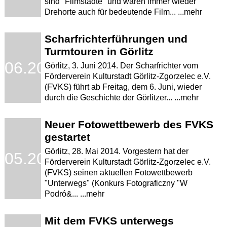
sind "Filmstädte" und waren immer wieder
Drehorte auch für bedeutende Film... ...mehr
Scharfrichterführungen und
Turmtouren in Görlitz
.06.2014
Görlitz, 3. Juni 2014. Der Scharfrichter vom
Förderverein Kulturstadt Görlitz-Zgorzelec e.V.
(FVKS) führt ab Freitag, dem 6. Juni, wieder
durch die Geschichte der Görlitzer... ...mehr
Neuer Fotowettbewerb des FVKS
gestartet
Görlitz, 28. Mai 2014. Vorgestern hat der
.05.2014
Förderverein Kulturstadt Görlitz-Zgorzelec e.V.
(FVKS) seinen aktuellen Fotowettbewerb
"Unterwegs" (Konkurs Fotograficzny "W
Podró&... ...mehr
Mit dem FVKS unterwegs