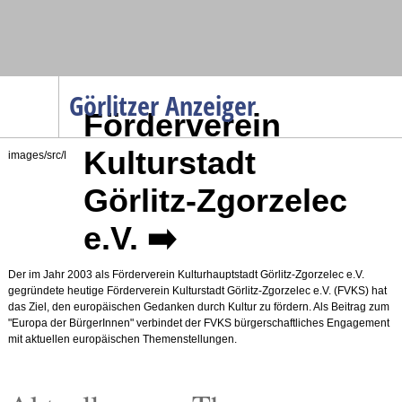
Navigation
Görlitzer Anzeiger
Förderverein
Kulturstadt
Startseite
images/src/FVKS_1.jpg
Menüpunkte
Politik
Görlitz-Zgorzelec
Gesellschaft
e.V. ➡️
Wirtschaft
Der im Jahr 2003 als Förderverein Kulturhauptstadt Görlitz-Zgorzelec e.V.
Service
gegründete heutige Förderverein Kulturstadt Görlitz-Zgorzelec e.V. (FVKS) hat
Verkehr
das Ziel, den europäischen Gedanken durch Kultur zu fördern. Als Beitrag zum
"Europa der BürgerInnen" verbindet der FVKS bürgerschaftliches Engagement
Gesundheit
mit aktuellen europäischen Themenstellungen.
Kultur
Sport