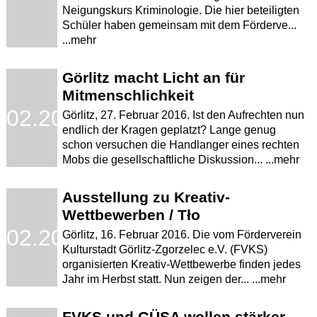
Neigungskurs Kriminologie. Die hier beteiligten
Schüler haben gemeinsam mit dem Förderve...
...mehr
Görlitz macht Licht an für
Mitmenschlichkeit
.02.2016
Görlitz, 27. Februar 2016. Ist den Aufrechten nun
endlich der Kragen geplatzt? Lange genug
schon versuchen die Handlanger eines rechten
Mobs die gesellschaftliche Diskussion... ...mehr
Ausstellung zu Kreativ-
Wettbewerben / Tło
.02.2016
Görlitz, 16. Februar 2016. Die vom Förderverein
Kulturstadt Görlitz-Zgorzelec e.V. (FVKS)
organisierten Kreativ-Wettbewerbe finden jedes
Jahr im Herbst statt. Nun zeigen der... ...mehr
FVKS und GÜSA wollen stärker