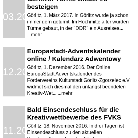
besteigen
.03.2017
Görlitz, 1. März 2017. In Görlitz wurde ja schon
immer gern getürmt: Im Hochmittelalter wurden
Türme gebaut, in der "DDR" ein Ausreisea...
...mehr
Europastadt-Adventskalender
online / Kalendarz Adwentowy
Görlitz, 1. Dezember 2016. Der Online
.12.2016
EuropaStadt Adventskalender des
Fördervereins Kulturstadt Görlitz-Zgorzelec e.V.
widmet sich diesmal den unlängst beendeten
Kreativ-Wet... ...mehr
Bald Einsendeschluss für die
Kreativwettbewerbe des FVKS
Görlitz, 18. November 2016. In drei Tagen ist
.11.2016
Einsendeschluss zu den aktuellen