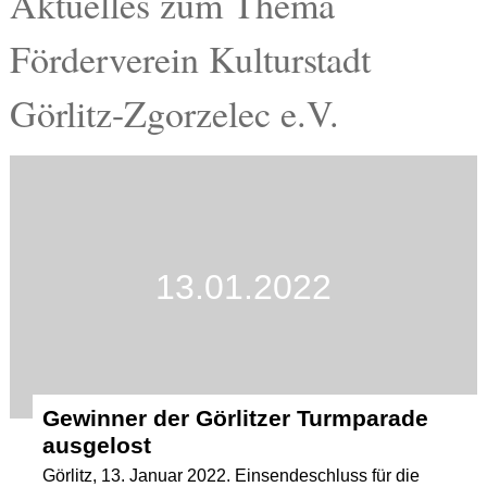
Aktuelles zum Thema
Termine
Förderverein Kulturstadt
Kostenlos
Görlitz-Zgorzelec e.V.
13.01.2022
Gewinner der Görlitzer Turmparade
ausgelost
Görlitz, 13. Januar 2022. Einsendeschluss für die