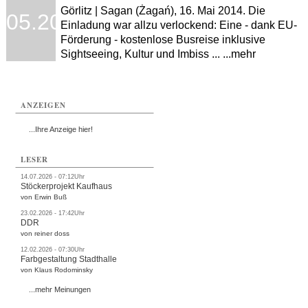
Görlitz | Sagan (Żagań), 16. Mai 2014. Die
.05.2014
Einladung war allzu verlockend: Eine - dank EU-
Förderung - kostenlose Busreise inklusive
Sightseeing, Kultur und Imbiss ... ...mehr
ANZEIGEN
...Ihre Anzeige hier!
LESER
14.07.2026 - 07:12Uhr
Stöckerprojekt Kaufhaus
von Erwin Buß
23.02.2026 - 17:42Uhr
DDR
von reiner doss
12.02.2026 - 07:30Uhr
Farbgestaltung Stadthalle
von Klaus Rodominsky
...mehr Meinungen