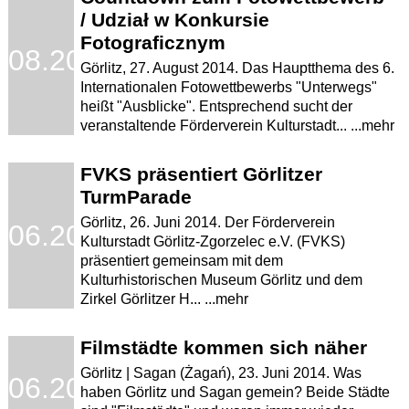
/ Udział w Konkursie
Fotograficznym
.08.2014
Görlitz, 27. August 2014. Das Hauptthema des 6.
Internationalen Fotowettbewerbs "Unterwegs"
heißt "Ausblicke". Entsprechend sucht der
veranstaltende Förderverein Kulturstadt... ...mehr
FVKS präsentiert Görlitzer
TurmParade
Görlitz, 26. Juni 2014. Der Förderverein
.06.2014
Kulturstadt Görlitz-Zgorzelec e.V. (FVKS)
präsentiert gemeinsam mit dem
Kulturhistorischen Museum Görlitz und dem
Zirkel Görlitzer H... ...mehr
Filmstädte kommen sich näher
Görlitz | Sagan (Żagań), 23. Juni 2014. Was
.06.2014
haben Görlitz und Sagan gemein? Beide Städte