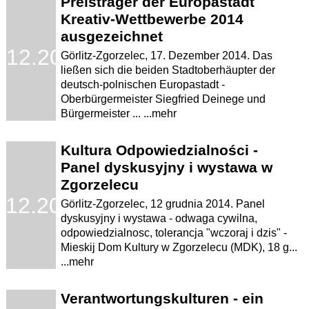
Preisträger der Europastadt
Kreativ-Wettbewerbe 2014
ausgezeichnet
.12.2014
Görlitz-Zgorzelec, 17. Dezember 2014. Das
ließen sich die beiden Stadtoberhäupter der
deutsch-polnischen Europastadt -
Oberbürgermeister Siegfried Deinege und
Bürgermeister ... ...mehr
Kultura Odpowiedzialności -
Panel dyskusyjny i wystawa w
Zgorzelecu
.12.2014
Görlitz-Zgorzelec, 12 grudnia 2014. Panel
dyskusyjny i wystawa - odwaga cywilna,
odpowiedzialnosc, tolerancja "wczoraj i dzis" -
Mieskij Dom Kultury w Zgorzelecu (MDK), 18 g...
...mehr
Verantwortungskulturen - ein