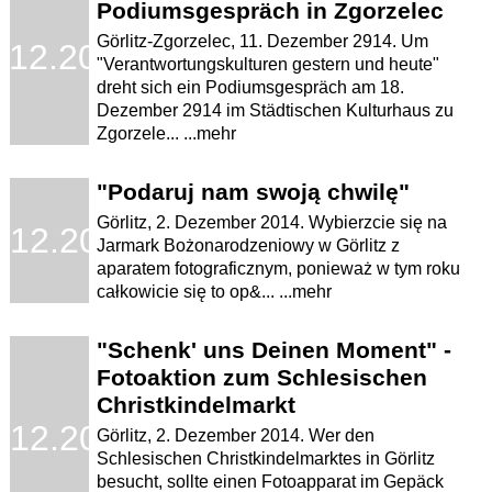
Podiumsgespräch in Zgorzelec
Görlitz-Zgorzelec, 11. Dezember 2914. Um
.12.2014
"Verantwortungskulturen gestern und heute"
dreht sich ein Podiumsgespräch am 18.
Dezember 2914 im Städtischen Kulturhaus zu
Zgorzele... ...mehr
"Podaruj nam swoją chwilę"
Görlitz, 2. Dezember 2014. Wybierzcie się na
.12.2014
Jarmark Bożonarodzeniowy w Görlitz z
aparatem fotograficznym, ponieważ w tym roku
całkowicie się to op&... ...mehr
"Schenk' uns Deinen Moment" -
Fotoaktion zum Schlesischen
Christkindelmarkt
.12.2014
Görlitz, 2. Dezember 2014. Wer den
Schlesischen Christkindelmarktes in Görlitz
besucht, sollte einen Fotoapparat im Gepäck