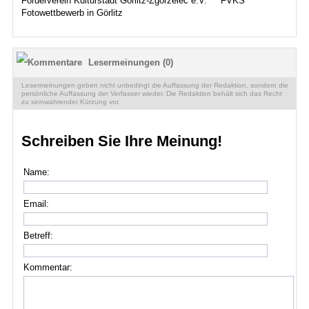
Förderverein Kulturstadt Görlitz-Zgorzelec e.V.
FVKS
Fotowettbewerb in Görlitz
Lesermeinungen (0)
Lesermeinungen geben nicht unbedingt die Auffassung der Redaktion, sondern die
persönliche Auffassung der Verfasser wieder. Die Redaktion behält sich das Recht
zu sinnwahrender Kürzung vor.
Schreiben Sie Ihre Meinung!
Name:
Email:
Betreff:
Kommentar: