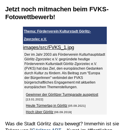
Jetzt noch mitmachen beim FVKS-
Termine
Fotowettbewerb!
Kostenlos
Thema: Förderverein Kulturstadt Görlitz-
Zgorzelec e.V.
images/src/FVKS_1.jpg
Der im Jahr 2003 als Förderverein Kulturhauptstadt
Görlitz-Zgorzelec e.V. gegründete heutige
Förderverein Kulturstadt Görlitz-Zgorzelec e.V.
(FVKS) hat das Ziel, den europäischen Gedanken
durch Kultur zu fördern. Als Beitrag zum "Europa
der BürgerInnen" verbindet der FVKS
bürgerschaftliches Engagement mit aktuellen
europäischen Themenstellungen.
Gewinner der Görlitzer Turmparade ausgelost
[13.01.2022]
Heute Türmertag in Görlitz
[05.09.2021]
Hoch über Görlitz
[06.09.2019]
Was die Stadt Görlitz dazu bewegt? Immerhin ist sie