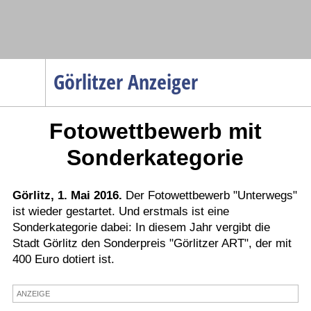
Navigation
Görlitzer Anzeiger
Startseite
Fotowettbewerb mit
Menüpunkte
Politik
Sonderkategorie
Gesellschaft
Wirtschaft
Görlitz, 1. Mai 2016.
Der Fotowettbewerb "Unterwegs"
ist wieder gestartet. Und erstmals ist eine
Service
Sonderkategorie dabei: In diesem Jahr vergibt die
Verkehr
Stadt Görlitz den Sonderpreis "Görlitzer ART", der mit
400 Euro dotiert ist.
Gesundheit
Kultur
ANZEIGE
Sport