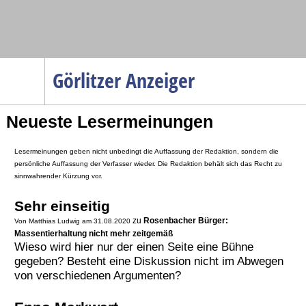
Navigation
Görlitzer Anzeiger
Startseite
Neueste Lesermeinungen
Menüpunkte
Politik
Lesermeinungen geben nicht unbedingt die Auffassung der Redaktion, sondern die
Gesellschaft
persönliche Auffassung der Verfasser wieder. Die Redaktion behält sich das Recht zu
sinnwahrender Kürzung vor.
Wirtschaft
Sehr einseitig
Service
zu
Rosenbacher Bürger:
Von Matthias Ludwig am 31.08.2020
Verkehr
Massentierhaltung nicht mehr zeitgemäß
Wieso wird hier nur der einen Seite eine Bühne
Gesundheit
gegeben? Besteht eine Diskussion nicht im Abwegen
von verschiedenen Argumenten?
Kultur
Sport