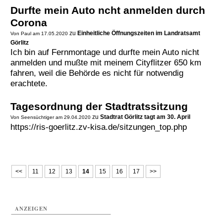
Durfte mein Auto ncht anmelden durch
Corona
zu
Einheitliche Öffnungszeiten im Landratsamt
Von Paul am 17.05.2020
Görlitz
Ich bin auf Fernmontage und durfte mein Auto nicht
anmelden und mußte mit meinem Cityflitzer 650 km
fahren, weil die Behörde es nicht für notwendig
erachtete.
Tagesordnung der Stadtratssitzung
zu
Stadtrat Görlitz tagt am 30. April
Von Seensüchtiger am 29.04.2020
https://ris-goerlitz.zv-kisa.de/sitzungen_top.php
<<
11
12
13
14
15
16
17
>>
ANZEIGEN