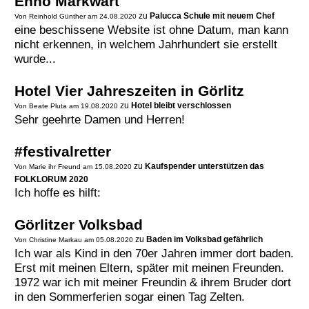
Enno Markwart
zu
Palucca Schule mit neuem Chef
Von Reinhold Günther am 24.08.2020
Termine
eine beschissene Website ist ohne Datum, man kann
nicht erkennen, in welchem Jahrhundert sie erstellt
Kostenlos
wurde...
Hotel Vier Jahreszeiten in Görlitz
zu
Hotel bleibt verschlossen
Von Beate Pluta am 19.08.2020
Sehr geehrte Damen und Herren!
#festivalretter
zu
Kaufspender unterstützen das
Von Marie ihr Freund am 15.08.2020
FOLKLORUM 2020
Ich hoffe es hilft:
Görlitzer Volksbad
zu
Baden im Volksbad gefährlich
Von Christine Markau am 05.08.2020
Ich war als Kind in den 70er Jahren immer dort baden.
Erst mit meinen Eltern, später mit meinen Freunden.
1972 war ich mit meiner Freundin & ihrem Bruder dort
in den Sommerferien sogar einen Tag Zelten.