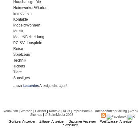
Haushaltsgeräte
Heimwerker&Garten
Immobilien
Kontakte
Möbel&Wohnen
Musik
Mode&Bekleidung
PC-&Videospiele
Reise
Spielzeug
Technik
Tickets
Tiere
Sonstiges
...jetzt
kostenlos
Anzeige eintragen!
Redaktion
|
Werben
|
Partner
|
Kontakt
|
AGB
|
Impressum & Datenschutzerklärung
|
Archi
Sitemap
|
© BeierMedia 2025
Görlitzer Anzeiger
Zittauer Anzeiger
Bautzner Anzeiger
Weißwasser Anzeiger
Sozialblatt