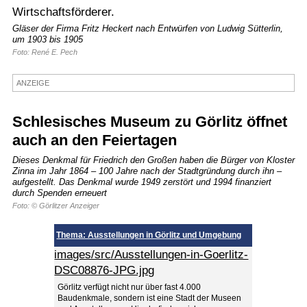
Wirtschaftsförderer.
Termine
Gläser der Firma Fritz Heckert nach Entwürfen von Ludwig Sütterlin,
um 1903 bis 1905
Kostenlos
Foto: René E. Pech
ANZEIGE
Schlesisches Museum zu Görlitz öffnet
auch an den Feiertagen
Dieses Denkmal für Friedrich den Großen haben die Bürger von Kloster
Zinna im Jahr 1864 – 100 Jahre nach der Stadtgründung durch ihn –
aufgestellt. Das Denkmal wurde 1949 zerstört und 1994 finanziert
durch Spenden erneuert
Foto: © Görlitzer Anzeiger
Thema: Ausstellungen in Görlitz und Umgebung
images/src/Ausstellungen-in-Goerlitz-
DSC08876-JPG.jpg
Görlitz verfügt nicht nur über fast 4.000
Baudenkmale, sondern ist eine Stadt der Museen