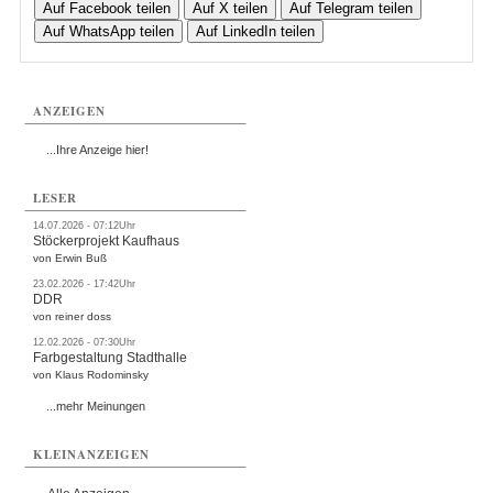
Auf Facebook teilen
Auf X teilen
Auf Telegram teilen
Auf WhatsApp teilen
Auf LinkedIn teilen
ANZEIGEN
...Ihre Anzeige hier!
LESER
14.07.2026 - 07:12Uhr
Stöckerprojekt Kaufhaus
von Erwin Buß
23.02.2026 - 17:42Uhr
DDR
von reiner doss
12.02.2026 - 07:30Uhr
Farbgestaltung Stadthalle
von Klaus Rodominsky
...mehr Meinungen
KLEINANZEIGEN