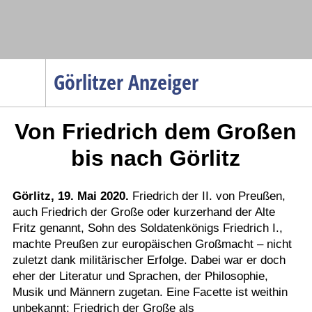
Navigation
Görlitzer Anzeiger
Startseite
Von Friedrich dem Großen
Menüpunkte
Politik
bis nach Görlitz
Gesellschaft
Wirtschaft
Görlitz, 19. Mai 2020.
Friedrich der II. von Preußen,
auch Friedrich der Große oder kurzerhand der Alte
Service
Fritz genannt, Sohn des Soldatenkönigs Friedrich I.,
Verkehr
machte Preußen zur europäischen Großmacht – nicht
zuletzt dank militärischer Erfolge. Dabei war er doch
Gesundheit
eher der Literatur und Sprachen, der Philosophie,
Kultur
Musik und Männern zugetan. Eine Facette ist weithin
unbekannt: Friedrich der Große als
Sport