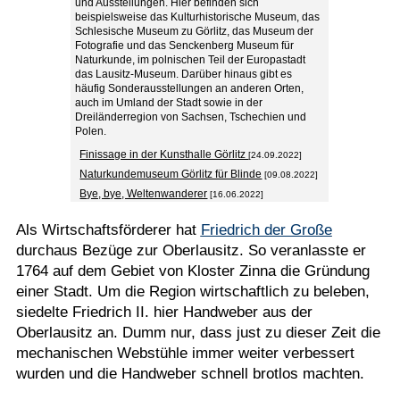
und Ausstellungen. Hier befinden sich
beispielsweise das Kulturhistorische Museum, das
Schlesische Museum zu Görlitz, das Museum der
Fotografie und das Senckenberg Museum für
Naturkunde, im polnischen Teil der Europastadt
das Lausitz-Museum. Darüber hinaus gibt es
häufig Sonderausstellungen an anderen Orten,
auch im Umland der Stadt sowie in der
Dreiländerregion von Sachsen, Tschechien und
Polen.
Finissage in der Kunsthalle Görlitz
[24.09.2022]
Naturkundemuseum Görlitz für Blinde
[09.08.2022]
Bye, bye, Weltenwanderer
[16.06.2022]
Als Wirtschaftsförderer hat
Friedrich der Große
durchaus Bezüge zur Oberlausitz. So veranlasste er
1764 auf dem Gebiet von Kloster Zinna die Gründung
einer Stadt. Um die Region wirtschaftlich zu beleben,
siedelte Friedrich II. hier Handweber aus der
Oberlausitz an. Dumm nur, dass just zu dieser Zeit die
mechanischen Webstühle immer weiter verbessert
wurden und die Handweber schnell brotlos machten.