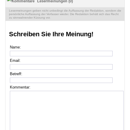
Lesermeinungen (0)
Lesermeinungen geben nicht unbedingt die Auffassung der Redaktion, sondern die
persönliche Auffassung der Verfasser wieder. Die Redaktion behält sich das Recht
zu sinnwahrender Kürzung vor.
Schreiben Sie Ihre Meinung!
Name:
Email:
Betreff:
Kommentar: