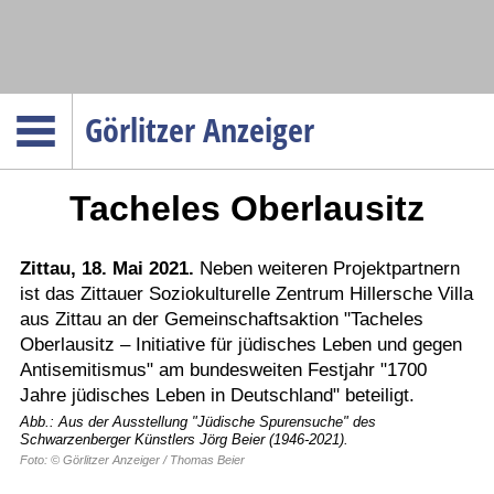
Navigation
Görlitzer Anzeiger
Startseite
Tacheles Oberlausitz
Menüpunkte
Politik
Gesellschaft
Zittau, 18. Mai 2021.
Neben weiteren Projektpartnern
ist das Zittauer Soziokulturelle Zentrum Hillersche Villa
Wirtschaft
aus Zittau an der Gemeinschaftsaktion "Tacheles
Service
Oberlausitz – Initiative für jüdisches Leben und gegen
Antisemitismus" am bundesweiten Festjahr "1700
Verkehr
Jahre jüdisches Leben in Deutschland" beteiligt.
Gesundheit
Abb.: Aus der Ausstellung "Jüdische Spurensuche" des
Schwarzenberger Künstlers Jörg Beier (1946-2021).
Kultur
Foto: © Görlitzer Anzeiger / Thomas Beier
Sport