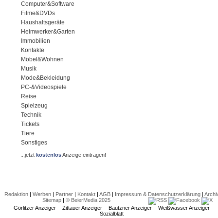
Computer&Software
Filme&DVDs
Haushaltsgeräte
Heimwerker&Garten
Immobilien
Kontakte
Möbel&Wohnen
Musik
Mode&Bekleidung
PC-&Videospiele
Reise
Spielzeug
Technik
Tickets
Tiere
Sonstiges
...jetzt
kostenlos
Anzeige eintragen!
Redaktion
|
Werben
|
Partner
|
Kontakt
|
AGB
|
Impressum & Datenschutzerklärung
|
Archi
Sitemap
|
© BeierMedia 2025
Görlitzer Anzeiger
Zittauer Anzeiger
Bautzner Anzeiger
Weißwasser Anzeiger
Sozialblatt