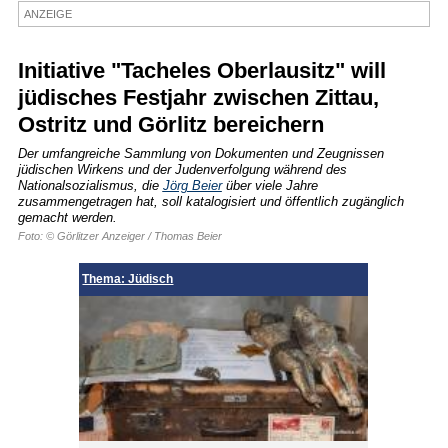
ANZEIGE
Termine
Kostenlos
Initiative "Tacheles Oberlausitz" will
jüdisches Festjahr zwischen Zittau,
Ostritz und Görlitz bereichern
Der umfangreiche Sammlung von Dokumenten und Zeugnissen
jüdischen Wirkens und der Judenverfolgung während des
Nationalsozialismus, die
Jörg Beier
über viele Jahre
zusammengetragen hat, soll katalogisiert und öffentlich zugänglich
gemacht werden.
Foto: © Görlitzer Anzeiger / Thomas Beier
Thema: Jüdisch