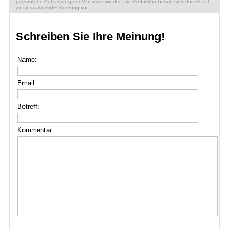
persönliche Auffassung der Verfasser wieder. Die Redaktion behält sich das Recht
zu sinnwahrender Kürzung vor.
Schreiben Sie Ihre Meinung!
Name:
Email:
Betreff:
Kommentar: