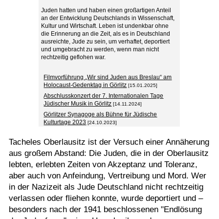
Juden hatten und haben einen großartigen Anteil
an der Entwicklung Deutschlands in Wissenschaft,
Kultur und Wirtschaft. Leben ist undenkbar ohne
die Erinnerung an die Zeit, als es in Deutschland
ausreichte, Jude zu sein, um verhaftet, deportiert
und umgebracht zu werden, wenn man nicht
rechtzeitig geflohen war.
Filmvorführung „Wir sind Juden aus Breslau“ am
Holocaust-Gedenktag in Görlitz
[15.01.2025]
Abschlusskonzert der 7. Internationalen Tage
Jüdischer Musik in Görlitz
[14.11.2024]
Görlitzer Synagoge als Bühne für Jüdische
Kulturtage 2023
[24.10.2023]
Tacheles Oberlausitz ist der Versuch einer Annäherung
aus großem Abstand: Die Juden, die in der Oberlausitz
lebten, erlebten Zeiten von Akzeptanz und Toleranz,
aber auch von Anfeindung, Vertreibung und Mord. Wer
in der Nazizeit als Jude Deutschland nicht rechtzeitig
verlassen oder fliehen konnte, wurde deportiert und –
besonders nach der 1941 beschlossenen "Endlösung