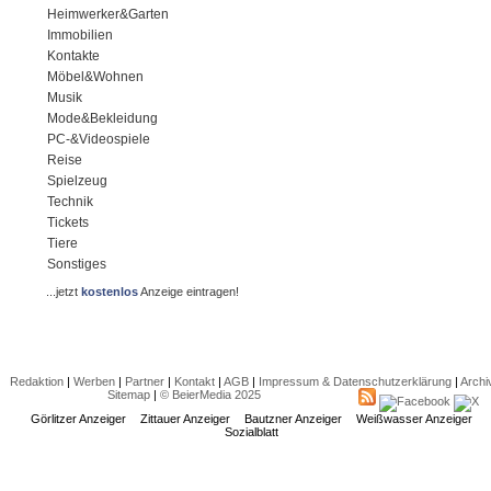
Heimwerker&Garten
Immobilien
Kontakte
Möbel&Wohnen
Musik
Mode&Bekleidung
PC-&Videospiele
Reise
Spielzeug
Technik
Tickets
Tiere
Sonstiges
...jetzt
kostenlos
Anzeige eintragen!
Redaktion
|
Werben
|
Partner
|
Kontakt
|
AGB
|
Impressum & Datenschutzerklärung
|
Archi
Sitemap
|
© BeierMedia 2025
Görlitzer Anzeiger
Zittauer Anzeiger
Bautzner Anzeiger
Weißwasser Anzeiger
Sozialblatt