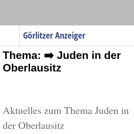
Navigation
Görlitzer Anzeiger
Startseite
Thema: ➡️ Juden in der
Menüpunkte
Politik
Oberlausitz
Gesellschaft
Wirtschaft
Service
Verkehr
Aktuelles zum Thema Juden in
Gesundheit
der Oberlausitz
Kultur
Sport