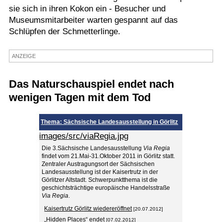
sie sich in ihren Kokon ein - Besucher und
Termine
Museumsmitarbeiter warten gespannt auf das
Schlüpfen der Schmetterlinge.
Kostenlos
ANZEIGE
Das Naturschauspiel endet nach
wenigen Tagen mit dem Tod
Thema: Sächsische Landesausstellung in Görlitz
images/src/viaRegia.jpg
Die 3.Sächsische Landesausstellung
Via Regia
findet vom 21.Mai-31.Oktober 2011 in Görlitz statt.
Zentraler Austragungsort der Sächsischen
Landesausstellung ist der Kaisertrutz in der
Görlitzer Altstadt. Schwerpunktthema ist die
geschichtsträchtige europäische Handelsstraße
Via Regia
.
Kaisertrutz Görlitz wiedereröffnet
[20.07.2012]
„Hidden Places“ endet
[07.02.2012]