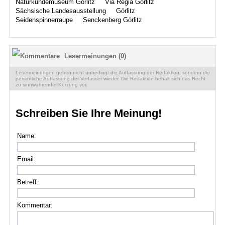
Naturkundemuseum Görlitz
Via Regia Görlitz
Sächsische Landesausstellung
Görlitz
Seidenspinnerraupe
Senckenberg Görlitz
Lesermeinungen (0)
Lesermeinungen geben nicht unbedingt die Auffassung der Redaktion, sondern die
persönliche Auffassung der Verfasser wieder. Die Redaktion behält sich das Recht
zu sinnwahrender Kürzung vor.
Schreiben Sie Ihre Meinung!
Name:
Email:
Betreff:
Kommentar: