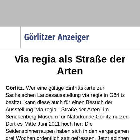
Navigation
Görlitzer Anzeiger
Startseite
Via regia als Straße der
Menüpunkte
Politik
Arten
Gesellschaft
Wirtschaft
Görlitz.
Wer eine gültige Eintrittskarte zur
Sächsischen Landesausstellung via regia in Görlitz
Service
besitzt, kann diese auch für einen Besuch der
Verkehr
Ausstellung "via regia - Straße der Arten" im
Senckenberg Museum für Naturkunde Görlitz nutzen.
Gesundheit
Dort es Mitte Juni 2011 hoch her: Die
Kultur
Seidenspinnerraupen haben sich in den vergangenen
drei Wochen ordentlich satt gefressen. Jetzt spinnen
Sport