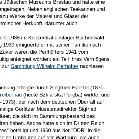
es Jüdischen Museums Breslau und hatte eine
ngetragen. Neben englischen Teekannen und
azu Werke der Malerei und Gläser der
hmischer Herkunft, darunter auch
cht 1938 im Konzentrationslager Buchenwald
g 1939 emigrierte er mit seiner Familie nach
 Zuvor waren die Perlhöfters 1941 vom
tig enteignet worden; ein Teil ihres Vermögens
a zur
Sammlung Wilhelm Perhöfter
nachlesen
mlung erfolgte durch Siegfried Haertel (1870-
reiberhau
(heute Szklarska Poręba) wirkte, und
3-1973), der nach dem deutschen Überfall auf
malige Görlitzer Museumsdirektor Sigfried
gläser, die sich im Sammlungsbestand des
ten haben. Asche hatte sich im Dritten Reich
es" beteiligt und 1960 aus der "DDR" in die
 seine Umbauten auf der Wartburg, die auch