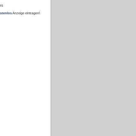
es
stenlos
Anzeige eintragen!