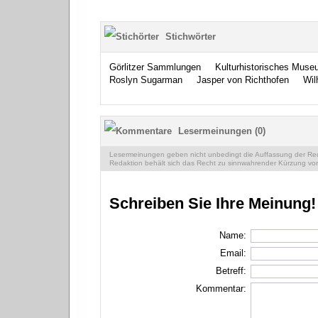
Stichwörter
Görlitzer Sammlungen
Kulturhistorisches Museu
Roslyn Sugarman
Jasper von Richthofen
Wil
Lesermeinungen (0)
Lesermeinungen geben nicht unbedingt die Auffassung der Reda
Redaktion behält sich das Recht zu sinnwahrender Kürzung vor
Schreiben Sie Ihre Meinung!
Name:
Email:
Betreff:
Kommentar: