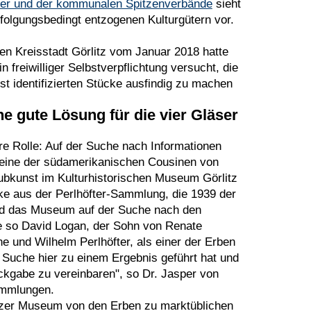
der und der kommunalen Spitzenverbände
sieht
olgungsbedingt entzogenen Kulturgütern vor.
n Kreisstadt Görlitz vom Januar 2018 hatte
 freiwilliger Selbstverpflichtung versucht, die
 identifizierten Stücke ausfindig zu machen
ne gute Lösung für die vier Gläser
ere Rolle: Auf der Suche nach Informationen
 eine der südamerikanischen Cousinen von
ubkunst im Kulturhistorischen Museum Görlitz
cke aus der Perlhöfter-Sammlung, die 1939 der
nd das Museum auf der Suche nach den
e so David Logan, der Sohn von Renate
ne und Wilhelm Perlhöfter, als einer der Erben
e Suche hier zu einem Ergebnis geführt hat und
gabe zu vereinbaren", so Dr. Jasper von
Sammlungen.
itzer Museum von den Erben zu marktüblichen