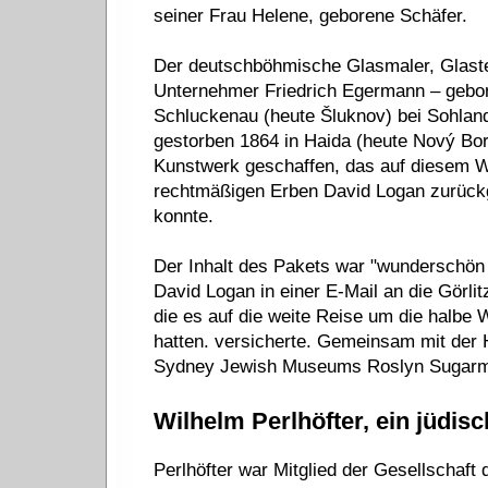
seiner Frau Helene, geborene Schäfer.
Der deutschböhmische Glasmaler, Glast
Unternehmer Friedrich Egermann – gebor
Schluckenau (heute Šluknov) bei Sohland
gestorben 1864 in Haida (heute Nový Bor
Kunstwerk geschaffen, das auf diesem 
rechtmäßigen Erben David Logan zurüc
konnte.
Der Inhalt des Pakets war "wunderschön 
David Logan in einer E-Mail an die Görl
die es auf die weite Reise um die halbe 
hatten. versicherte. Gemeinsam mit der 
Sydney Jewish Museums Roslyn Sugarman
Wilhelm Perlhöfter, ein jüdis
Perlhöfter war Mitglied der Gesellschaf