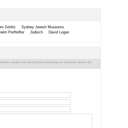
m Görlitz
Sydney Jewish Museums
helm Perlhöfter
Jüdisch
David Logan
ktion, sondern die persönliche Auffassung der Verfasser wieder. Die
.