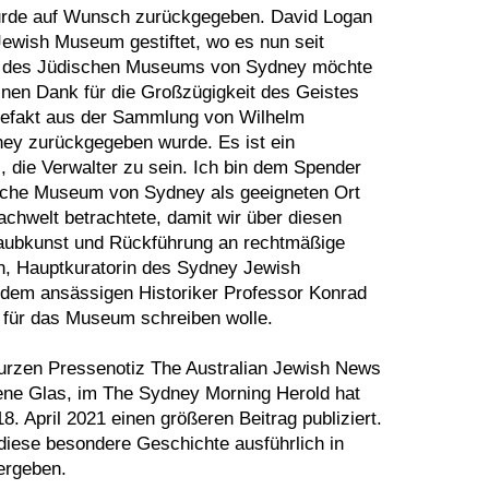
wurde auf Wunsch zurückgegeben. David Logan
ewish Museum gestiftet, wo es nun seit
men des Jüdischen Museums von Sydney möchte
nen Dank für die Großzügigkeit des Geistes
rtefakt aus der Sammlung von Wilhelm
ey zurückgegeben wurde. Es ist ein
 die Verwalter zu sein. Ich bin dem Spender
sche Museum von Sydney als geeigneten Ort
achwelt betrachtete, damit wir über diesen
aubkunst und Rückführung an rechtmäßige
, Hauptkuratorin des Sydney Jewish
 dem ansässigen Historiker Professor Konrad
 für das Museum schreiben wolle.
 kurzen Pressenotiz The Australian Jewish News
ene Glas, im The Sydney Morning Herold hat
 April 2021 einen größeren Beitrag publiziert.
diese besondere Geschichte ausführlich in
ergeben.