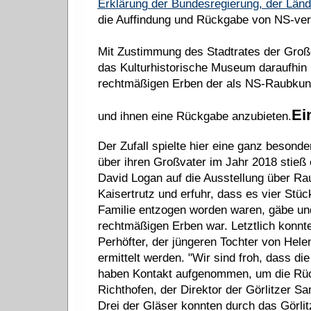
Erklärung der Bundesregierung, der Län
die Auffindung und Rückgabe von NS-verf
Mit Zustimmung des Stadtrates der Große
das Kulturhistorische Museum daraufhin in
rechtmäßigen Erben der als NS-Raubkunst
Ei
und ihnen eine Rückgabe anzubieten.
Der Zufall spielte hier eine ganz besond
über ihren Großvater im Jahr 2018 stieß
David Logan auf die Ausstellung über Ra
Kaisertrutz und erfuhr, dass es vier Stü
Familie entzogen worden waren, gäbe u
rechtmäßigen Erben war. Letztlich konnt
Perhöfter, der jüngeren Tochter von Hele
ermittelt werden. "Wir sind froh, dass di
haben Kontakt aufgenommen, um die Rück
Richthofen, der Direktor der Görlitzer 
Drei der Gläser konnten durch das Görl