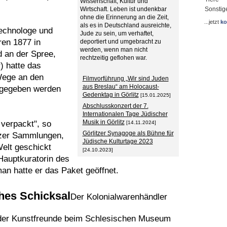
Wissenschaft, Kultur und
Wirtschaft. Leben ist undenkbar
Sonstig
ohne die Erinnerung an die Zeit,
...jetzt
ko
als es in Deutschland ausreichte,
echnologe und
Jude zu sein, um verhaftet,
en 1877 in
deportiert und umgebracht zu
werden, wenn man nicht
 an der Spree,
rechtzeitig geflohen war.
) hatte das
Wege an den
Filmvorführung „Wir sind Juden
aus Breslau“ am Holocaust-
kgegeben werden
Gedenktag in Görlitz
[15.01.2025]
Abschlusskonzert der 7.
Internationalen Tage Jüdischer
Musik in Görlitz
verpackt", so
[14.11.2024]
Görlitzer Synagoge als Bühne für
itzer Sammlungen,
Jüdische Kulturtage 2023
Welt geschickt
[24.10.2023]
Hauptkuratorin des
 hatte er das Paket geöffnet.
ches Schicksal
Der Kolonialwarenhändler
t der Kunstfreunde beim Schlesischen Museum