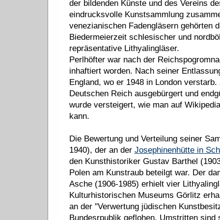
der bildenden Künste und des Vereins d
eindrucksvolle Kunstsammlung zusamme
venezianischen Fadengläsern gehörten d
Biedermeierzeit schlesischer und nordbö
repräsentative Lithyalingläser.
Perlhöfter war nach der Reichspogromna
inhaftiert worden. Nach seiner Entlassun
England, wo er 1948 in London verstarb.
Deutschen Reich ausgebürgert und endgül
wurde versteigert, wie man auf Wikipedi
kann.
Die Bewertung und Verteilung seiner Sam
1940), der an der
Josephinenhütte in Sch
den Kunsthistoriker Gustav Barthel (190
Polen am Kunstraub beteilgt war. Der da
Asche (1906-1985) erhielt vier Lithyalin
Kulturhistorischen Museums Görlitz erhal
an der "Verwertung jüdischen Kunstbesitz
Bundesrpublik geflohen. Umstritten sind