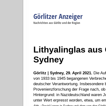
Görlitzer Anzeiger
Navigation
Nachrichten aus Görlitz und der Region
Menüpunkte
Görlitz
Görlitz
Görlitz
Görlitz
Gö
Startseite
Politik
Gesellschaft
Wirtschaft
Se
Lithyalinglas aus G
Sydney
Görlitz | Sydney, 29. April 2021.
Die Auf
von 1933 bis 1945 begangenen Verbrechen
deutscher Verantwortung. Insbesondere 
Provenienzforschung der Frage nach, ob 
Hintergrund: in Nazideutschland waren J
unter Wert erpresst worden, etwa, um em
Abb.: David Logan in Sydney mit dem von den Görl