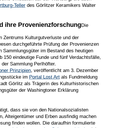
tburg-Teller
des Görlitzer Keramikers Walter
d ihre Provenienzforschung
Die
 Zentrums Kulturgutverluste und der
esen durchgeführte Prüfung der Provenienzen
en Sammlungsgüter im Bestand des heutigen
 150 eindeutige Funde und fünf Verdachtsfälle,
us der Sammlung Perlhöfter.
ner Prinzipien
, veröffentlicht am 3. Dezember
ungsstücke im
Portal Lost Art
als Fundmeldung
Stadt Görlitz als Trägerin des Kulturhistorischen
sgüter der Washingtoner Erklärung
tigt, dass sie von den Nationalsozialisten
n, Alteigentümer und Erben ausfindig machen
sung finden wollen. Die daraufhin formulierte