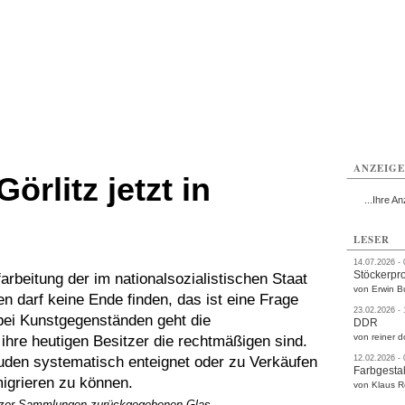
rlitz
Görlitz
Görlitz
Görlitz
Görlitz
Görlitz
rvice
Verkehr
Gesundheit
Kultur
Sport
Termine
ANZEIG
örlitz jetzt in
...Ihre An
LESER
14.07.2026 -
Stöckerpr
arbeitung der im nationalsozialistischen Staat
von Erwin B
 darf keine Ende finden, das ist eine Frage
23.02.2026 -
bei Kunstgegenständen geht die
DDR
von reiner d
ihre heutigen Besitzer die rechtmäßigen sind.
uden systematisch enteignet oder zu Verkäufen
12.02.2026 -
Farbgestal
igrieren zu können.
von Klaus 
itzer Sammlungen zurückgegebenen Glas