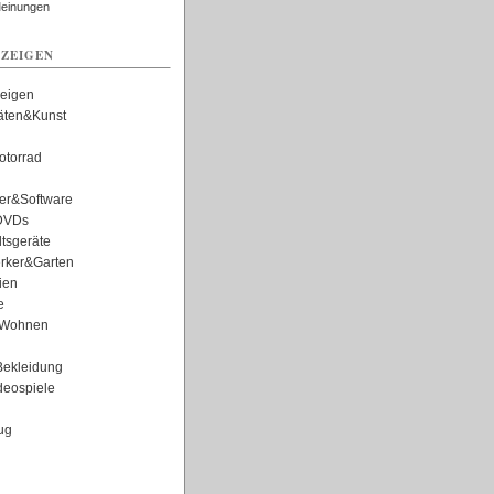
Meinungen
ZEIGEN
zeigen
täten&Kunst
torrad
er&Software
DVDs
tsgeräte
rker&Garten
ien
e
Wohnen
ekleidung
eospiele
ug