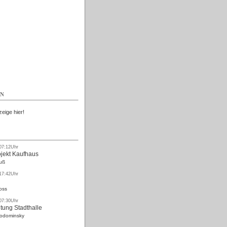
Kostenlos
EN
zeige hier!
 07:12Uhr
ojekt Kaufhaus
uß
 17:42Uhr
oss
 07:30Uhr
tung Stadthalle
Rodominsky