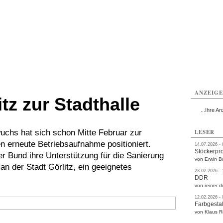
rlitz
Görlitz
Görlitz
Görlitz
Görlitz
Görlitz
rvice
Verkehr
Gesundheit
Kultur
Sport
Termine
ANZEIG
tz zur Stadthalle
...Ihre An
hs hat sich schon Mitte Februar zur
LESER
en erneute Betriebsaufnahme positioniert.
14.07.2026 -
Stöckerpr
 Bund ihre Unterstützung für die Sanierung
von Erwin B
an der Stadt Görlitz, ein geeignetes
23.02.2026 -
DDR
von reiner d
12.02.2026 -
Farbgestal
von Klaus 