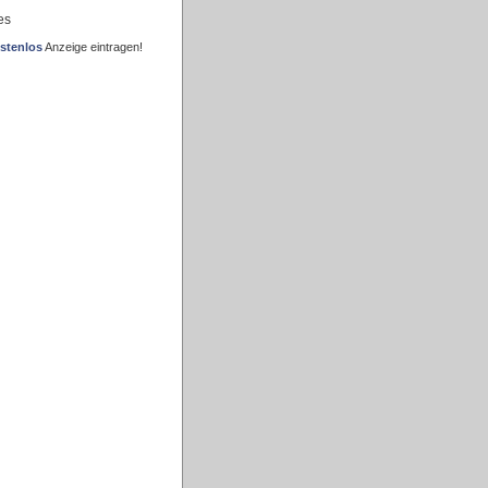
es
stenlos
Anzeige eintragen!