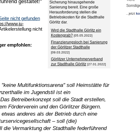
ührend gestaltet!"
Sicherung hinausgehende
Sonstig
Sanierung bereit. Eine große
Herausforderung stellen die
...jetzt
ko
Betriebskosten für die Stadthalle
eite nicht gefunden
Görlitz dar.
ps://www.ju-
tikelerstellung nicht
Wird die Stadthalle Görlitz ein
Kostengrab?
[05.05.2022]
Finanzierungsloch bei Sanierung
ger empfohlen:
der Görlitzer Stadthalle
[09.03.2022]
Görlitzer Unternehmerverband
zur Stadthalle Görlitz
[27.01.2022]
"keine Multifunktionsarena" soll Heimstätte für
erthalle im Jugendstil ist ein
Das Betreiberkonzept soll die Stadt erstellen,
dem Förderverein und den Görlitzer Bürgern.
s etwas anderes als der Betrieb durch eine
urservicegesellschaft – soll (die)
l die Vermarktung der Stadthalle federführend