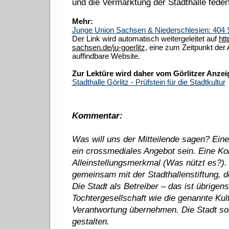
und die Vermarktung der Stadthalle federf
Mehr:
Junge Union Sachsen & Niederschlesien: 404 S
Der Link wird automatisch weitergeleitet auf
htt
sachsen.de/ju-goerlitz,
eine zum Zeitpunkt der Ar
auffindbare Website.
Zur Lektüre wird daher vom Görlitzer Anzei
Stadthalle Görlitz - Prüfstein für die Stadtkultur
Kommentar:
Was will uns der Mitteilende sagen? Eine 
ein crossmediales Angebot sein. Eine Konz
Alleinstellungsmerkmal (Was nützt es?). 
gemeinsam mit der Stadthallenstiftung, 
Die Stadt als Betreiber – das ist übrigen
Tochtergesellschaft wie die genannte Kult
Verantwortung übernehmen. Die Stadt sol
gestalten.