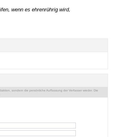
fen, wenn es ehrenrührig wird,
ktion, sondern die persönliche Auffassung der Verfasser wieder. Die
.