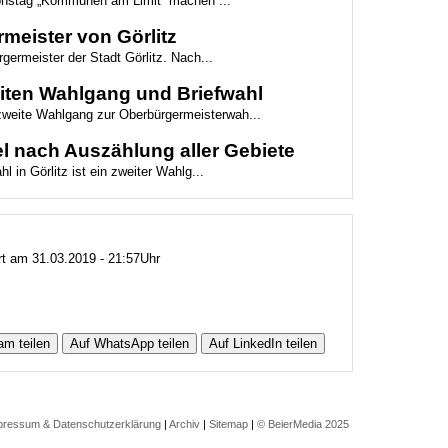
ionstag „Kommunen am Limit“ machen ...
meister von Görlitz
germeister der Stadt Görlitz. Nach...
weiten Wahlgang und Briefwahl
 zweite Wahlgang zur Oberbürgermeisterwah...
l nach Auszählung aller Gebiete
 in Görlitz ist ein zweiter Wahlg...
ert am 31.03.2019 - 21:57Uhr
am teilen
Auf WhatsApp teilen
Auf LinkedIn teilen
pressum & Datenschutzerklärung
|
Archiv
|
Sitemap
|
© BeierMedia 2025