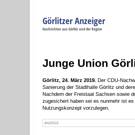
Görlitzer Anzeiger
Navigation
Nachrichten aus Görlitz und der Region
Menüpunkte
Görlitz
Görlitz
Görlitz
Görlitz
Gö
Startseite
Politik
Gesellschaft
Wirtschaft
Se
Junge Union Görli
Görlitz, 24. März 2019.
Der CDU-Nachwuc
Sanierung der Stadthalle Görlitz und der
Nachdem der Freistaat Sachsen sowie der
zugesichert haben sei es nunmehr ist es 
Nutzungskonzept vorzulegen.
ANZEIGE