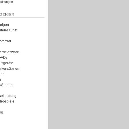
Meinungen
ZEIGEN
zeigen
täten&Kunst
torrad
er&Software
DVDs
tsgeräte
rker&Garten
ien
e
Wohnen
ekleidung
eospiele
ug