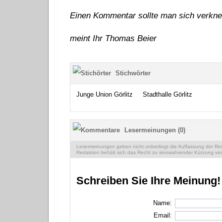
Einen Kommentar sollte man sich verknei
meint Ihr Thomas Beier
Stichwörter
Junge Union Görlitz
Stadthalle Görlitz
Lesermeinungen (0)
Lesermeinungen geben nicht unbedingt die Auffassung der Reda
Redaktion behält sich das Recht zu sinnwahrender Kürzung vor
Schreiben Sie Ihre Meinung!
Name:
Email: