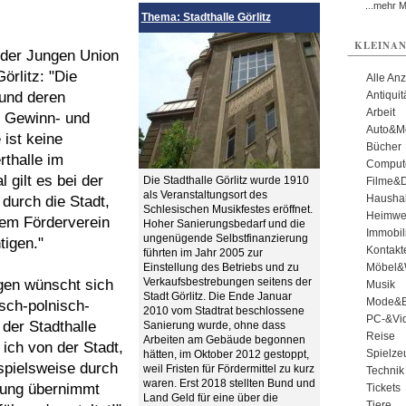
...mehr 
Thema: Stadthalle Görlitz
KLEINAN
 der Jungen Union
rlitz: "Die
Alle An
 und deren
Antiqui
Arbeit
r Gewinn- und
Auto&Mo
 ist keine
Bücher
rthalle im
Comput
 gilt es bei der
Die Stadthalle Görlitz wurde 1910
Filme&
als Veranstaltungsort des
Haushal
durch die Stadt,
Schlesischen Musikfestes eröffnet.
Heimwe
dem Förderverein
Hoher Sanierungsbedarf und die
Immobil
ungenügende Selbstfinanzierung
tigen."
Kontakt
führten im Jahr 2005 zur
Einstellung des Betriebs und zu
Möbel&
Verkaufsbestrebungen seitens der
gen wünscht sich
Musik
Stadt Görlitz. Die Ende Januar
Mode&B
sch-polnisch-
2010 vom Stadtrat beschlossene
PC-&Vid
der Stadthalle
Sanierung wurde, ohne dass
Reise
Arbeiten am Gebäude begonnen
 ich von der Stadt,
Spielze
hätten, im Oktober 2012 gestoppt,
ispielsweise durch
weil Fristen für Fördermittel zu kurz
Technik
waren. Erst 2018 stellten Bund und
rtung übernimmt
Tickets
Land Geld für eine über die
Tiere