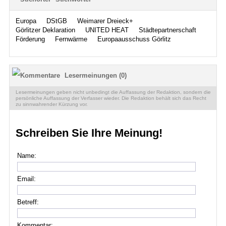
Europa
DStGB
Weimarer Dreieck+
Görlitzer Deklaration
UNITED HEAT
Städtepartnerschaft
Förderung
Fernwärme
Europaausschuss Görlitz
Lesermeinungen (0)
Lesermeinungen geben nicht unbedingt die Auffassung der Redaktion, sondern die
persönliche Auffassung der Verfasser wieder. Die Redaktion behält sich das Recht
zu sinnwahrender Kürzung vor.
Schreiben Sie Ihre Meinung!
Name:
Email:
Betreff:
Kommentar: