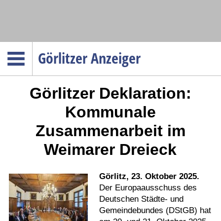
Navigation
Görlitzer Anzeiger
Startseite
Görlitzer Deklaration:
Menüpunkte
Politik
Kommunale
Gesellschaft
Zusammenarbeit im
Wirtschaft
Weimarer Dreieck
Service
Verkehr
Görlitz, 23. Oktober 2025.
Gesundheit
Der Europaausschuss des
Deutschen Städte- und
Kultur
Gemeindebundes (DStGB) hat
Sport