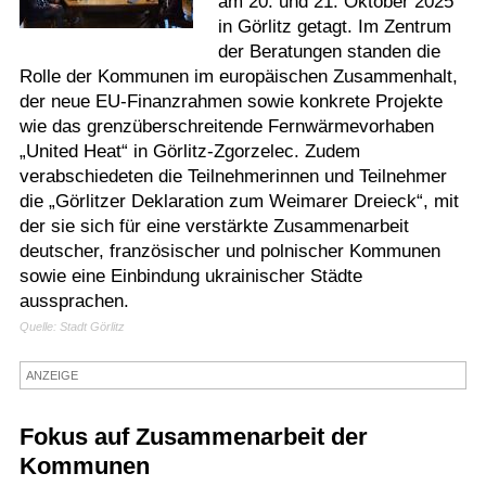
am 20. und 21. Oktober 2025
in Görlitz getagt. Im Zentrum
Termine
der Beratungen standen die
Kostenlos
Rolle der Kommunen im europäischen Zusammenhalt,
der neue EU-Finanzrahmen sowie konkrete Projekte
wie das grenzüberschreitende Fernwärmevorhaben
„United Heat“ in Görlitz-Zgorzelec. Zudem
verabschiedeten die Teilnehmerinnen und Teilnehmer
die „Görlitzer Deklaration zum Weimarer Dreieck“, mit
der sie sich für eine verstärkte Zusammenarbeit
deutscher, französischer und polnischer Kommunen
sowie eine Einbindung ukrainischer Städte
aussprachen.
Quelle: Stadt Görlitz
ANZEIGE
Fokus auf Zusammenarbeit der
Kommunen