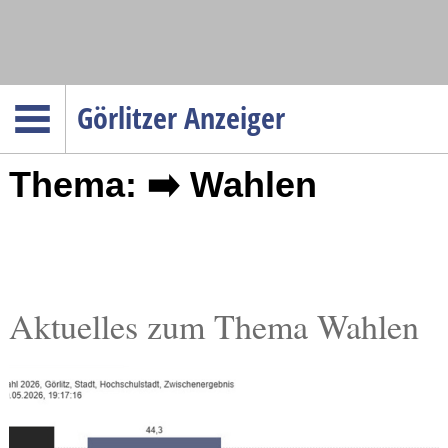
Navigation
Görlitzer Anzeiger
Startseite
Thema: ➡️ Wahlen
Menüpunkte
Politik
Gesellschaft
Wirtschaft
Service
Aktuelles zum Thema Wahlen
Verkehr
Gesundheit
Kultur
Sport