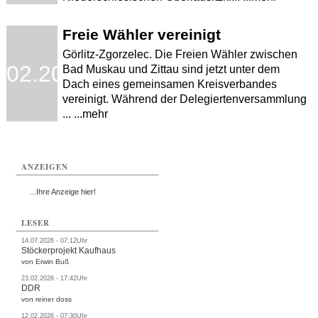
Freie Wähler vereinigt
Görlitz-Zgorzelec. Die Freien Wähler zwischen
.02.2008
Bad Muskau und Zittau sind jetzt unter dem
Dach eines gemeinsamen Kreisverbandes
vereinigt. Während der Delegiertenversammlung
... ...mehr
ANZEIGEN
...Ihre Anzeige hier!
LESER
14.07.2026 - 07:12Uhr
Stöckerprojekt Kaufhaus
von Erwin Buß
23.02.2026 - 17:42Uhr
DDR
von reiner doss
12.02.2026 - 07:30Uhr