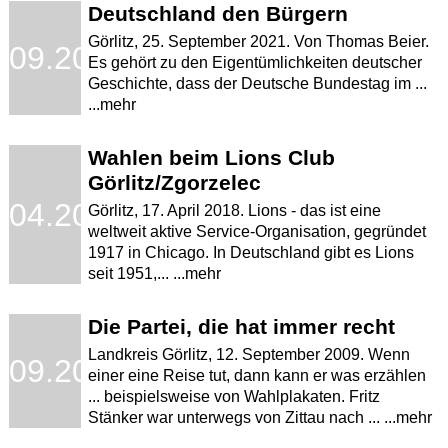
Deutschland den Bürgern
Görlitz, 25. September 2021. Von Thomas Beier.
.09.2021
Es gehört zu den Eigentümlichkeiten deutscher
Geschichte, dass der Deutsche Bundestag im ...
...mehr
Wahlen beim Lions Club
Görlitz/Zgorzelec
.04.2018
Görlitz, 17. April 2018. Lions - das ist eine
weltweit aktive Service-Organisation, gegründet
1917 in Chicago. In Deutschland gibt es Lions
seit 1951,... ...mehr
Die Partei, die hat immer recht
Landkreis Görlitz, 12. September 2009. Wenn
.09.2009
einer eine Reise tut, dann kann er was erzählen
... beispielsweise von Wahlplakaten. Fritz
Stänker war unterwegs von Zittau nach ... ...mehr