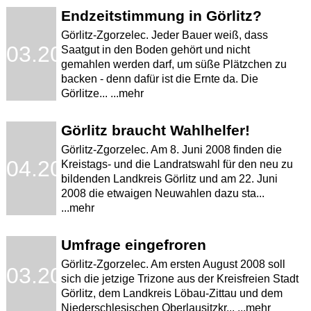
Endzeitstimmung in Görlitz?
Görlitz-Zgorzelec. Jeder Bauer weiß, dass
.03.2009
Saatgut in den Boden gehört und nicht
gemahlen werden darf, um süße Plätzchen zu
backen - denn dafür ist die Ernte da. Die
Görlitze... ...mehr
Görlitz braucht Wahlhelfer!
Görlitz-Zgorzelec. Am 8. Juni 2008 finden die
.04.2008
Kreistags- und die Landratswahl für den neu zu
bildenden Landkreis Görlitz und am 22. Juni
2008 die etwaigen Neuwahlen dazu sta...
...mehr
Umfrage eingefroren
Görlitz-Zgorzelec. Am ersten August 2008 soll
.03.2008
sich die jetzige Trizone aus der Kreisfreien Stadt
Görlitz, dem Landkreis Löbau-Zittau und dem
Niederschlesischen Oberlausitzkr... ...mehr