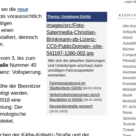
...mehr 
, wo die
neue
KLEINAN
is voraussichtlich
Thema: Umleitung Görlitz
tigen
images/src/Foto-
Alle An
 einen
Satermedia-Christian-
Antiqui
talliert, dennoch
Arbeit
Brinkmann-pb-Lizenz-
n.
Auto&Mo
CC0-PublicDomain--site-
Bücher
541197-1280-002.jpg
Comput
vom 3. bis zum
Wer sich die aktuellen Sperrungen
Filme&
raße
Nummer 40
und Umleitungen anschaut, kann
Haushal
unnötigen Fahrzeugverkehr
uenz: Vollsperrung.
Heimwe
vermeiden.
Immobil
Fahrplanänderung im
Kontakt
he der Biesnitzer
Stadtverkehr Görlitz
[09.02.2023]
Möbel&
itigt werden.
Verkehrsbehinderungen durch
Musik
2018 eine
Baustellen in Görlitz
[28.01.2023]
Mode&B
itung: Der
Neusiedlerstraße gesperrt
PC-&Vid
[16.01.2023]
Reise
omologische
Spielze
leitet.
Technik
Tickets
chen der Käthe-Kollwitz-Straße und der
Tiere