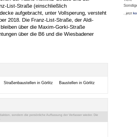
-List-Straße (einschließlich
Sonstig
ecke aufgebracht, unter Vollsperung, versteht
...jetzt
ko
er 2018. Die Franz-List-Straße, der Aldi-
 bleiben über die Maxim-Gorki-Straße
chtungen über die B6 und die Wiesbadener
Straßenbaustellen in Görlitz
Baustellen in Görlitz
ktion, sondern die persönliche Auffassung der Verfasser wieder. Die
.