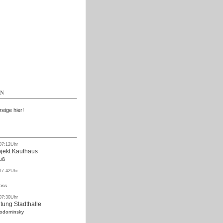
Kostenlos
EN
zeige hier!
 07:12Uhr
ojekt Kaufhaus
uß
 17:42Uhr
oss
 07:30Uhr
tung Stadthalle
Rodominsky