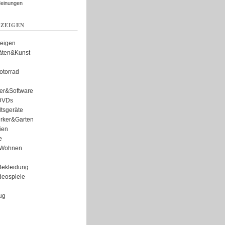
Meinungen
ZEIGEN
zeigen
täten&Kunst
torrad
er&Software
DVDs
tsgeräte
rker&Garten
ien
e
Wohnen
ekleidung
eospiele
ug