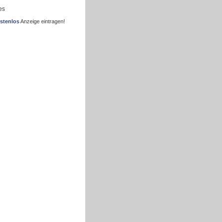
es
stenlos
Anzeige eintragen!