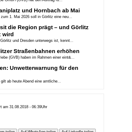
aniplatz und Hornbach ab Mai
zum 1. Mai 2026 soll in Görlitz eine neu...
it die Region prägt – und Görlitz
 wird
Görlitz und Dresden unterwegs ist, kennt...
rlitzer Straßenbahnen erhöhen
triebe (GVB) haben im Rahmen einer eint&...
gen: Unwetterwarnung für den
 gilt ab heute Abend eine amtliche...
ert am 31.08.2018 - 06:39Uhr
am teilen
Auf WhatsApp teilen
Auf LinkedIn teilen