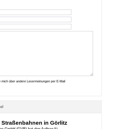
ie mich über andere Lesermeinungen per E-Mail
el
e Straßenbahnen in Görlitz
iebe GmbH (GVB) hat den Auftrag fü...