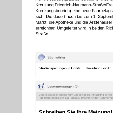
Kreuzung Friedrich-Naumann-Straße/Franz
Kreuzungsbereich) eine neue Fahrbelagsd
sich. Die dauert noch bis zum 1. Septemb
Markt, die Apotheke und die Ärztehäuser
erreichbar. Umgeleitet wird in beiden Ri
Straße.
Stichwörter
Straßensperrungen in Görlitz
Umleitung Görlitz
Lesermeinungen (0)
Lesermeinungen geben nicht unbedingt die Auffassung der Reda
Redaktion behält sich das Recht zu sinnwahrender Kürzung vor
Schreiben Sie Ihre Meinung!