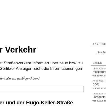
rlitz
Görlitz
Görlitz
Görlitz
Görlitz
Görlitz
rvice
Verkehr
Gesundheit
Kultur
Sport
Termine
ANZEIG
r Verkehr
...Ihre An
 Straßenverkehr informiert über neue bzw. zu
LESER
Görlitzer Anzeiger reicht die Informationen gern
14.07.2026 -
Stöckerpr
von Erwin B
 Turnhalle am gestrigen Abend
23.02.2026 -
DDR
von reiner d
12.02.2026 -
Farbgestal
von Klaus 
er und der Hugo-Keller-Straße