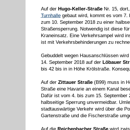
Auf der
Hugo-Keller-Straße
Nr. 15, dort
Turnhalle
gebaut wird, kommt es vom 7. b
zum 10. September 2018 zu einer halbsei
Straßensperrung. Notwendig ist diese für
Kraneinsatz. Eine Verkehrsampel wird ins
ist mit Verkehrsbehinderungen zu rechne
Gebuddelt wegen Hausanschlüssen wird 
14. September 2018 auf der
Löbauer St
bis 42 bis in in Höhe Krölstraße. Konseq
Auf der
Zittauer Straße
(B99) muss in Hö
Straße eine Havarie an einem Kanal bese
Dafür ist vom 4. bis zum 15. September 
halbseitige Sperrung unvermeidbar. Umle
stadtauswärtige Verkehr wird über die P
Gartenstraße und die Fischerstraße umge
Auf die
Reichenbacher Straße
wird zwis