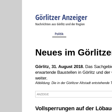
Görlitzer Anzeiger
Navigation
Nachrichten aus Görlitz und der Region
Menüpunkte
Görlitz
Görlitz
Görlitz
Görlitz
Gö
Startseite
Politik
Gesellschaft
Wirtschaft
Se
Neues im Görlitze
Görlitz, 31. August 2018.
Das Sachgebiet
erwartende Baustellen in Görlitz und der 
weiter.
Abbildung: Die in der Görlitzer Altstadt entstehende
ANZEIGE
Vollsperrungen auf der Löbau