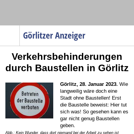
Navigation
Görlitzer Anzeiger
Startseite
Verkehrsbehinderungen
Menüpunkte
Politik
durch Baustellen in Görlitz
Gesellschaft
Wirtschaft
Görlitz, 28. Januar 2023.
Wie
langweilig wäre doch eine
Service
Stadt ohne Baustellen! Erst
Verkehr
die Baustelle beweist: Hier tut
sich was! So gesehen kann es
Gesundheit
gar nicht genug Baustellen
Kultur
geben.
Sport
Abb.: Kein Wunder, dass dort niemand bei der Arbeit zu sehen ist