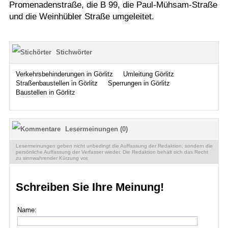
Promenadenstraße, die B 99, die Paul-Mühsam-Straße
und die Weinhübler Straße umgeleitet.
Stichwörter
Verkehrsbehinderungen in Görlitz
Umleitung Görlitz
Straßenbaustellen in Görlitz
Sperrungen in Görlitz
Baustellen in Görlitz
Lesermeinungen (0)
Lesermeinungen geben nicht unbedingt die Auffassung der Redaktion, sondern die
persönliche Auffassung der Verfasser wieder. Die Redaktion behält sich das Recht
zu sinnwahrender Kürzung vor.
Schreiben Sie Ihre Meinung!
Name: