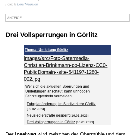
Foto: ©
BeierMedia.de
Termine
ANZEIGE
Kostenlos
Drei Vollsperrungen in Görlitz
Thema: Umleitung Görlitz
images/src/Foto-Satermedia-
Christian-Brinkmann-pb-Lizenz-CC0-
PublicDomain--site-541197-1280-
002.jpg
Wer sich die aktuellen Sperrungen und
Umleitungen anschaut, kann unnötigen
Fahrzeugverkehr vermeiden.
Fahrplanänderung im Stadtverkehr Görlitz
[09.02.2023]
Neusiedlerstraße gesperrt
[16.01.2023]
Drei Vollsperrungen in Görlitz
[06.01.2023]
Der
Inselweg
wird zwischen der Obermühle und dem