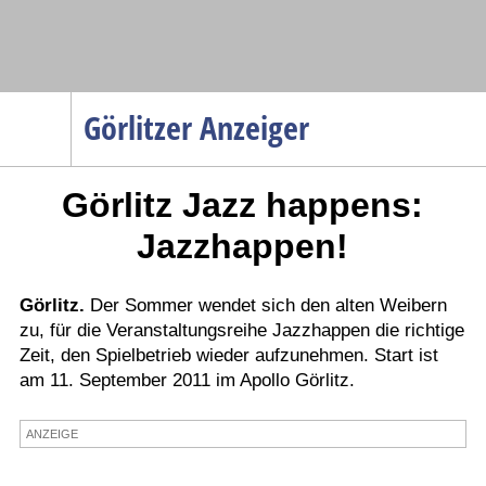
Navigation
Görlitzer Anzeiger
Startseite
Görlitz Jazz happens:
Menüpunkte
Politik
Jazzhappen!
Gesellschaft
Wirtschaft
Görlitz.
Der Sommer wendet sich den alten Weibern
zu, für die Veranstaltungsreihe Jazzhappen die richtige
Service
Zeit, den Spielbetrieb wieder aufzunehmen. Start ist
Verkehr
am 11. September 2011 im Apollo Görlitz.
Gesundheit
ANZEIGE
Kultur
Sport