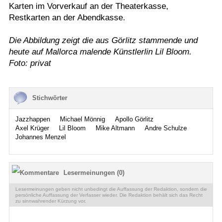
Karten im Vorverkauf an der Theaterkasse,
Restkarten an der Abendkasse.
Die Abbildung zeigt die aus Görlitz stammende und
heute auf Mallorca malende Künstlerlin Lil Bloom.
Foto: privat
Stichwörter
Jazzhappen
Michael Mönnig
Apollo Görlitz
Axel Krüger
Lil Bloom
Mike Altmann
Andre Schulze
Johannes Menzel
Lesermeinungen (0)
Lesermeinungen geben nicht unbedingt die Auffassung der Redaktion, sondern die
persönliche Auffassung der Verfasser wieder. Die Redaktion behält sich das Recht
zu sinnwahrender Kürzung vor.