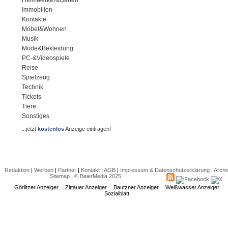
Immobilien
Kontakte
Möbel&Wohnen
Musik
Mode&Bekleidung
PC-&Videospiele
Reise
Spielzeug
Technik
Tickets
Tiere
Sonstiges
...jetzt
kostenlos
Anzeige eintragen!
Redaktion
|
Werben
|
Partner
|
Kontakt
|
AGB
|
Impressum & Datenschutzerklärung
|
Archi
Sitemap
|
© BeierMedia 2025
Görlitzer Anzeiger
Zittauer Anzeiger
Bautzner Anzeiger
Weißwasser Anzeiger
Sozialblatt