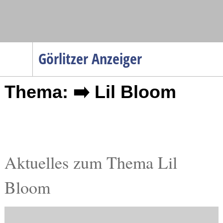
Navigation
Görlitzer Anzeiger
Startseite
Thema: ➡️ Lil Bloom
Menüpunkte
Politik
Gesellschaft
Wirtschaft
Service
Aktuelles zum Thema Lil
Verkehr
Bloom
Gesundheit
Kultur
Sport