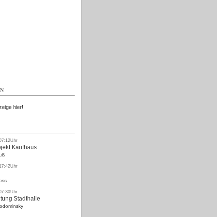
Kostenlos
EN
zeige hier!
 07:12Uhr
ojekt Kaufhaus
uß
 17:42Uhr
oss
 07:30Uhr
tung Stadthalle
Rodominsky