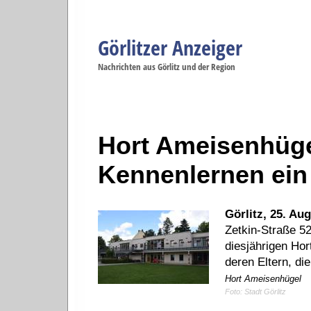
Görlitzer Anzeiger
Navigation
Nachrichten aus Görlitz und der Region
Menüpunkte
Görlitz
Görlitz
Görlitz
Görlitz
Gö
Startseite
Politik
Gesellschaft
Wirtschaft
Se
Hort Ameisenhüge
Kennenlernen ein
Görlitz, 25. Au
Zetkin-Straße 5
diesjährigen Hor
deren Eltern, di
Hort Ameisenhügel
Foto: Stadt Görlitz