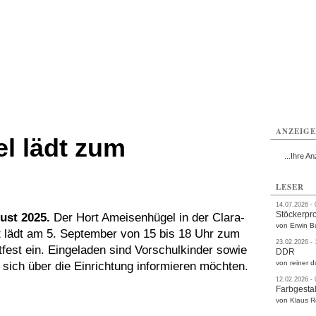
rlitz
Görlitz
Görlitz
Görlitz
Görlitz
Görlitz
rvice
Verkehr
Gesundheit
Kultur
Sport
Termine
ANZEIG
l lädt zum
...Ihre An
LESER
14.07.2026 -
Stöckerpr
gust 2025.
Der Hort Ameisenhügel in der Clara-
von Erwin B
2 lädt am 5. September von 15 bis 18 Uhr zum
23.02.2026 -
tfest ein. Eingeladen sind Vorschulkinder sowie
DDR
von reiner d
e sich über die Einrichtung informieren möchten.
12.02.2026 -
Farbgestal
von Klaus 