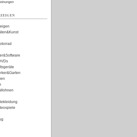
Meinungen
ZEIGEN
zeigen
täten&Kunst
torrad
er&Software
DVDs
tsgeräte
rker&Garten
ien
e
Wohnen
ekleidung
eospiele
ug