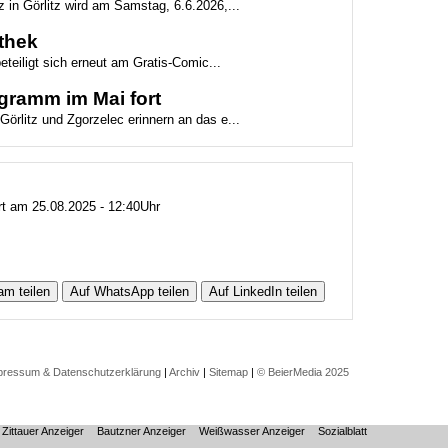
z in Görlitz wird am Samstag, 6.6.2026,...
othek
beteiligt sich erneut am Gratis-Comic...
gramm im Mai fort
Görlitz und Zgorzelec erinnern an das e...
ert am 25.08.2025 - 12:40Uhr
am teilen
Auf WhatsApp teilen
Auf LinkedIn teilen
pressum & Datenschutzerklärung
|
Archiv
|
Sitemap
|
© BeierMedia 2025
Zittauer Anzeiger
Bautzner Anzeiger
Weißwasser Anzeiger
Sozialblatt