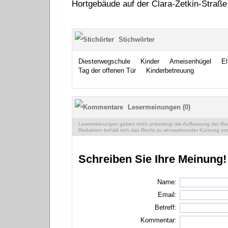
Hortgebäude auf der Clara-Zetkin-Straße 5
Stichwörter
Diesterwegschule
Kinder
Ameisenhügel
El
Tag der offenen Tür
Kinderbetreuung
Lesermeinungen (0)
Lesermeinungen geben nicht unbedingt die Auffassung der Reda
Redaktion behält sich das Recht zu sinnwahrender Kürzung vor
Schreiben Sie Ihre Meinung!
Name:
Email:
Betreff:
Kommentar: