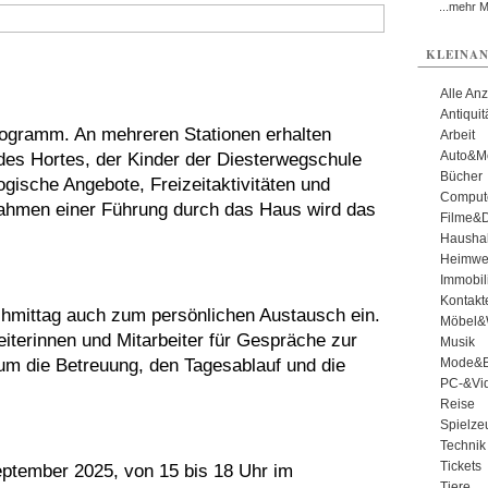
...mehr 
KLEINAN
Alle An
Antiqui
Programm. An mehreren Stationen erhalten
Arbeit
Auto&Mo
g des Hortes, der Kinder der Diesterwegschule
Bücher
gische Angebote, Freizeitaktivitäten und
Comput
Rahmen einer Führung durch das Haus wird das
Filme&
Haushal
Heimwe
Immobil
Kontakt
chmittag auch zum persönlichen Austausch ein.
Möbel&
iterinnen und Mitarbeiter für Gespräche zur
Musik
um die Betreuung, den Tagesablauf und die
Mode&B
PC-&Vid
Reise
Spielze
Technik
Tickets
eptember 2025, von 15 bis 18 Uhr im
Tiere