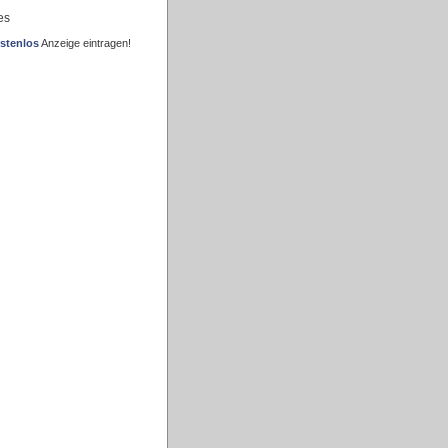
es
stenlos
Anzeige eintragen!