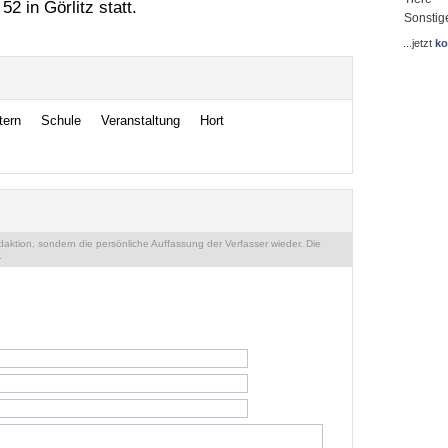
2 in Görlitz statt.
Sonstig
...jetzt
ko
tern
Schule
Veranstaltung
Hort
ktion, sondern die persönliche Auffassung der Verfasser wieder. Die
.