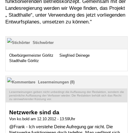
funktionierenden Betriebskonzept. Gemeinsam mit der
Landesregierung werden wir Wege finden, das Projekt
„ Stadthalle“, unter Verwendung des jetzt vorliegenden
Entwurfsplanes, umsetzen zu können."
Stichwörter
Oberbürgermeister Görlitz
Siegfried Deinege
Stadthalle Görlitz
Lesermeinungen (8)
Lesermeinungen geben nicht unbedingt die Auffassung der Redaktion, sondern die
persönliche Auffassung der Verfasser wieder. Die Redaktion behält sich das Recht
zu sinnwahrender Kürzung vor.
Netzwerke sind da
Von ko.bold am 12.10.2012 - 13:59Uhr
@Frank - Ich verstehe Deine Aufregung gar nicht. Die
Netzwerke funktionieren doch tadellos. Man verfängt sich