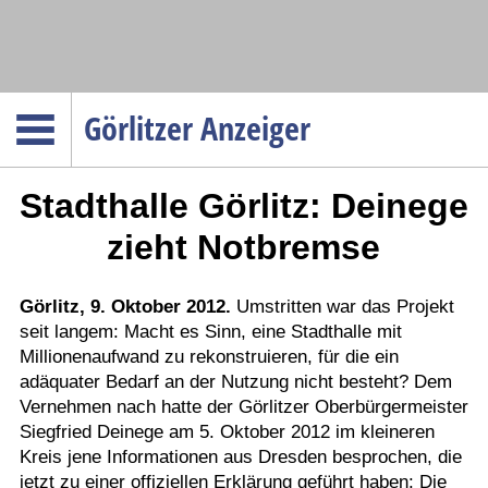
Navigation
Görlitzer Anzeiger
Startseite
Stadthalle Görlitz: Deinege
Menüpunkte
Politik
zieht Notbremse
Gesellschaft
Wirtschaft
Görlitz, 9. Oktober 2012.
Umstritten war das Projekt
seit langem: Macht es Sinn, eine Stadthalle mit
Service
Millionenaufwand zu rekonstruieren, für die ein
Verkehr
adäquater Bedarf an der Nutzung nicht besteht? Dem
Vernehmen nach hatte der Görlitzer Oberbürgermeister
Gesundheit
Siegfried Deinege am 5. Oktober 2012 im kleineren
Kultur
Kreis jene Informationen aus Dresden besprochen, die
jetzt zu einer offiziellen Erklärung geführt haben: Die
Sport