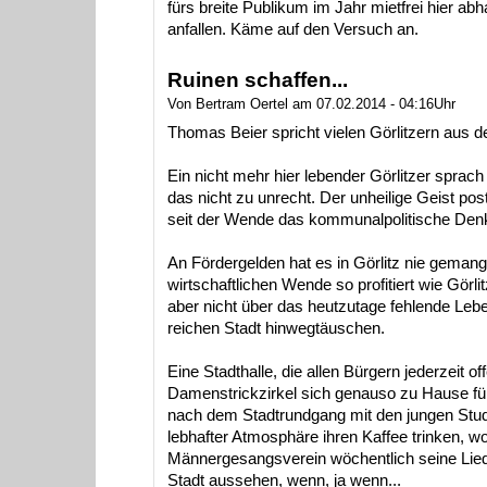
fürs breite Publikum im Jahr mietfrei hier a
anfallen. Käme auf den Versuch an.
Ruinen schaffen...
Von Bertram Oertel am 07.02.2014 - 04:16Uhr
Thomas Beier spricht vielen Görlitzern aus d
Ein nicht mehr hier lebender Görlitzer sprach
das nicht zu unrecht. Der unheilige Geist pos
seit der Wende das kommunalpolitische Denk
An Fördergelden hat es in Görlitz nie gemange
wirtschaftlichen Wende so profitiert wie Görl
aber nicht über das heutzutage fehlende Lebe
reichen Stadt hinwegtäuschen.
Eine Stadthalle, die allen Bürgern jederzeit 
Damenstrickzirkel sich genauso zu Hause füh
nach dem Stadtrundgang mit den jungen Stu
lebhafter Atmosphäre ihren Kaffee trinken, wo
Männergesangsverein wöchentlich seine Lieder
Stadt aussehen, wenn, ja wenn...