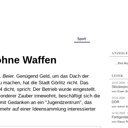
rlitz
Görlitz
Görlitz
Görlitz
Görlitz
Görlitz
rvice
Verkehr
Gesundheit
Kultur
Sport
Termine
ANZEIG
ohne Waffen
...Ihre An
 Beier.
Genügend Geld, um das Dach der
LESER
zu machen, hat die Stadt Görlitz nicht. Das
14.07.2026 -
Stöckerpr
dicht, sprich: Der Betrieb wurde eingestellt.
von Erwin B
sonderer Zauber innewohnt, beschäftigt sich die
23.02.2026 -
r mit Gedanken an ein "Jugendzentrum", das
DDR
von reiner d
lmehr auf einer Ideensammlung interessierter
12.02.2026 -
Farbgestal
von Klaus 