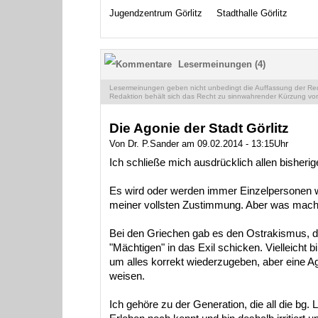
Jugendzentrum Görlitz
Stadthalle Görlitz
Lesermeinungen (4)
Lesermeinungen geben nicht unbedingt die Auffassung der Reda
Redaktion behält sich das Recht zu sinnwahrender Kürzung vor
Die Agonie der Stadt Görlitz
Von Dr. P.Sander am 09.02.2014 - 13:15Uhr
Ich schließe mich ausdrücklich allen bisher
Es wird oder werden immer Einzelpersonen wie
meiner vollsten Zustimmung. Aber was macht
Bei den Griechen gab es den Ostrakismus, d
"Mächtigen" in das Exil schicken. Vielleicht 
um alles korrekt wiederzugeben, aber eine A
weisen.
Ich gehöre zu der Generation, die all die bg.