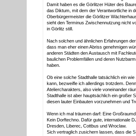
Damit haben es die Görlitzer Hüter des Baurec
das Diktum, mit dem der Verantwortliche in d
Oberbürgermeister die Görlitzer Wächterhaus
sieht den Terminus Zwischennutzung nicht vor.
in Görlitz still.
Nach solchen und ähnlichen Erfahrungen der 
dass man eher einen Abriss genehmigen würd
anderen Städten den Austausch mit Fachleut
baulichen Problemfällen und deren Nutzbar
haben.
Ob eine solche Stadthalle tatsächlich ein w
kann, bezweifle ich allerdings trotzdem. Den
Ateliercharakters, also viele voneinander räu
Stadthalle ist aber hauptsächlich ein großer 
diesen lauter Einbauten vorzunehmen und T
Wenn ich mal träumen darf: Eine Großraumdis
Kein Dorftechno. Dafür gute, internationale 
Dresden, Liberec, Cottbus und Wroclaw.
Sich vertraglich zusichern lassen, dass die 