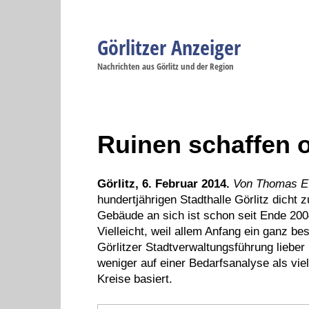
Görlitzer Anzeiger
Navigation
Nachrichten aus Görlitz und der Region
Menüpunkte
Görlitz
Görlitz
Görlitz
Görlitz
Gö
Startseite
Politik
Gesellschaft
Wirtschaft
Se
Ruinen schaffen 
Görlitz, 6. Februar 2014.
Von Thomas E.
hundertjährigen Stadthalle Görlitz dicht 
Gebäude an sich ist schon seit Ende 2004 
Vielleicht, weil allem Anfang ein ganz be
Görlitzer Stadtverwaltungsführung liebe
weniger auf einer Bedarfsanalyse als vie
Kreise basiert.