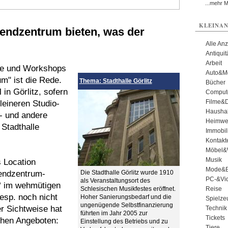
...mehr 
KLEINAN
endzentrum bieten, was der
Alle An
Antiqui
Arbeit
äge und Workshops
Auto&Mo
m" ist die Rede.
Thema: Stadthalle Görlitz
Bücher
in Görlitz, sofern
Comput
Filme&
leineren Studio-
Haushal
- und andere
Heimwe
 Stadthalle
Immobil
Kontakt
Möbel&
Musik
s Location
Mode&B
endzentrum-
Die Stadthalle Görlitz wurde 1910
PC-&Vid
als Veranstaltungsort des
d“ im wehmütigen
Schlesischen Musikfestes eröffnet.
Reise
esp. noch nicht
Hoher Sanierungsbedarf und die
Spielze
ungenügende Selbstfinanzierung
r Sichtweise hat
Technik
führten im Jahr 2005 zur
Tickets
chen Angeboten:
Einstellung des Betriebs und zu
Tiere