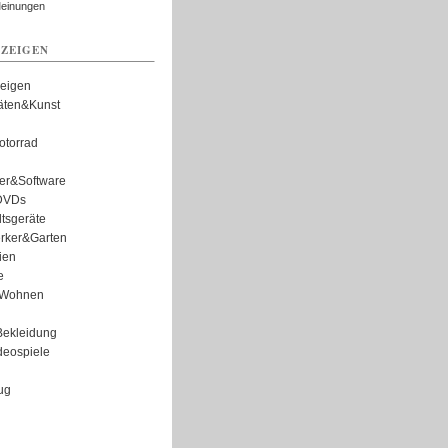
Meinungen
ZEIGEN
zeigen
täten&Kunst
torrad
er&Software
DVDs
tsgeräte
rker&Garten
ien
e
Wohnen
ekleidung
eospiele
ug