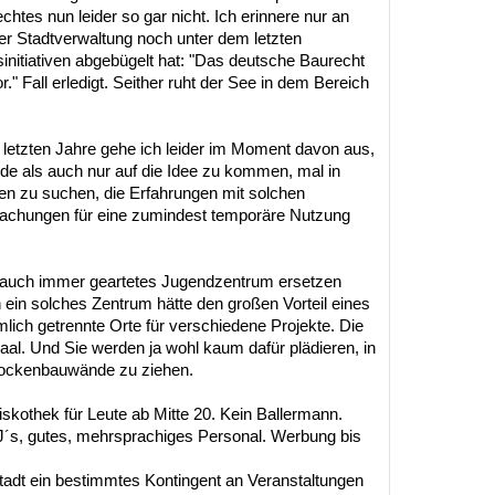
htes nun leider so gar nicht. Ich erinnere nur an
er Stadtverwaltung noch unter dem letzten
initiativen abgebügelt hat: "Das deutsche Baurecht
" Fall erledigt. Seither ruht der See in dem Bereich
letzten Jahre gehe ich leider im Moment davon aus,
e als auch nur auf die Idee zu kommen, mal in
en zu suchen, die Erfahrungen mit solchen
machungen für eine zumindest temporäre Nutzung
ie auch immer geartetes Jugendzentrum ersetzen
n ein solches Zentrum hätte den großen Vorteil eines
mlich getrennte Orte für verschiedene Projekte. Die
Saal. Und Sie werden ja wohl kaum dafür plädieren, in
rockenbauwände zu ziehen.
kothek für Leute ab Mitte 20. Kein Ballermann.
DJ´s, gutes, mehrsprachiges Personal. Werbung bis
Stadt ein bestimmtes Kontingent an Veranstaltungen