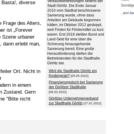
Verkaufsbestrebungen seitens der
Basta!, diverse
Sonstig
Stadt Görlitz. Die Ende Januar
2010 vom Stadtrat beschlossene
...jetzt
ko
Sanierung wurde, ohne dass
Arbeiten am Gebäude begonnen
e Frage des Alters,
hätten, im Oktober 2012 gestoppt,
er ist „Forever
weil Fristen für Fördermittel zu kurz
waren. Erst 2018 stellten Bund und
e Szene urbaner
Land Geld für eine über die
, dann erlebt man,
Sicherung hinausgehende
Sanierung bereit. Eine große
Herausforderung stellen die
Betriebskosten für die Stadthalle
Görlitz dar.
eiler Ort. Nicht in
Wird die Stadthalle Görlitz ein
Kostengrab?
[05.05.2022]
r
Finanzierungsloch bei Sanierung
ndern in einem
der Görlitzer Stadthalle
n Zustand. Gern
[09.03.2022]
e "Bitte nicht
Görlitzer Unternehmerverband
zur Stadthalle Görlitz
[27.01.2022]