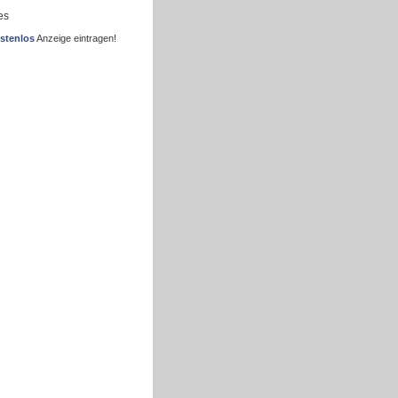
es
stenlos
Anzeige eintragen!