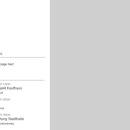
Kostenlos
EN
zeige hier!
 07:12Uhr
ojekt Kaufhaus
uß
 17:42Uhr
oss
 07:30Uhr
tung Stadthalle
Rodominsky