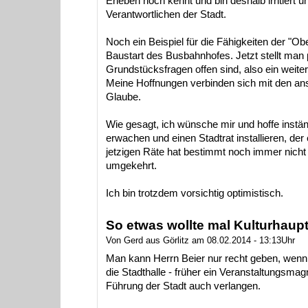
Erleben noch kennt und bin deshalb irritiert u
Verantwortlichen der Stadt.
Noch ein Beispiel für die Fähigkeiten der "O
Baustart des Busbahnhofes. Jetzt stellt man p
Grundstücksfragen offen sind, also ein weite
Meine Hoffnungen verbinden sich mit den ans
Glaube.
Wie gesagt, ich wünsche mir und hoffe inständ
erwachen und einen Stadtrat installieren, der
jetzigen Räte hat bestimmt noch immer nicht v
umgekehrt.
Ich bin trotzdem vorsichtig optimistisch.
So etwas wollte mal Kulturhaup
Von Gerd aus Görlitz am 08.02.2014 - 13:13Uhr
Man kann Herrn Beier nur recht geben, wenn es
die Stadthalle - früher ein Veranstaltungsma
Führung der Stadt auch verlangen.