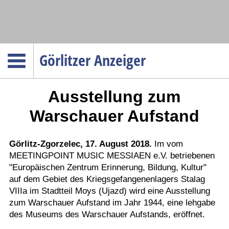
Navigation
Görlitzer Anzeiger
Startseite
Ausstellung zum
Menüpunkte
Politik
Warschauer Aufstand
Gesellschaft
Wirtschaft
Görlitz-Zgorzelec, 17. August 2018.
Im vom
MEETINGPOINT MUSIC MESSIAEN e.V. betriebenen
Service
"Europäischen Zentrum Erinnerung, Bildung, Kultur"
Verkehr
auf dem Gebiet des Kriegsgefangenenlagers Stalag
VIIIa im Stadtteil Moys (Ujazd) wird eine Ausstellung
Gesundheit
zum Warschauer Aufstand im Jahr 1944, eine lehgabe
Kultur
des Museums des Warschauer Aufstands, eröffnet.
Sport