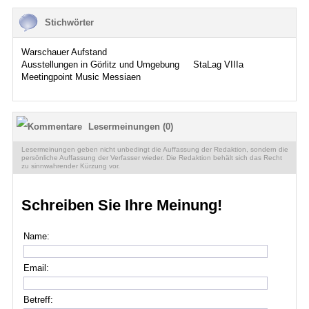
Stichwörter
Warschauer Aufstand
Ausstellungen in Görlitz und Umgebung
StaLag VIIIa
Meetingpoint Music Messiaen
Lesermeinungen (0)
Lesermeinungen geben nicht unbedingt die Auffassung der Redaktion, sondern die
persönliche Auffassung der Verfasser wieder. Die Redaktion behält sich das Recht
zu sinnwahrender Kürzung vor.
Schreiben Sie Ihre Meinung!
Name:
Email:
Betreff: