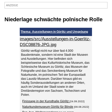
ANZEIGE
Termine
Kostenlos
Niederlage schwächte polnische Rolle
Thema: Ausstellungen in Görlitz und Umgebung
images/src/Ausstellungen-in-Goerlitz-
DSC08876-JPG.jpg
Görlitz verfügt nicht nur über fast 4.000
Baudenkmale, sondern ist eine Stadt der Museen
und Ausstellungen. Hier befinden sich
beispielsweise das Kulturhistorische Museum, das
Schlesische Museum zu Görlitz, das Museum der
Fotografie und das Senckenberg Museum für
Naturkunde, im polnischen Teil der Europastadt
das Lausitz-Museum. Darüber hinaus gibt es
häufig Sonderausstellungen an anderen Orten,
auch im Umland der Stadt sowie in der
Dreiländerregion von Sachsen, Tschechien und
Polen.
Finissage in der Kunsthalle Görlitz
[24.09.2022]
Naturkundemuseum Görlitz für Blinde
[09.08.2022]