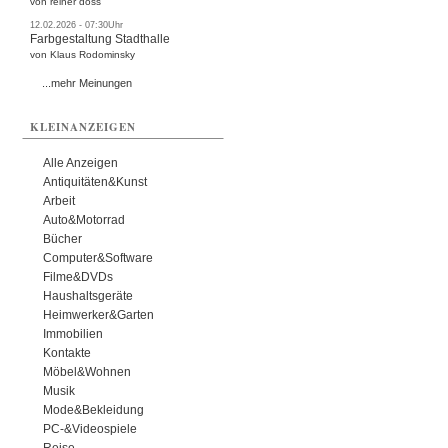
von reiner doss
12.02.2026 - 07:30Uhr
Farbgestaltung Stadthalle
von Klaus Rodominsky
...mehr Meinungen
KLEINANZEIGEN
Alle Anzeigen
Antiquitäten&Kunst
Arbeit
Auto&Motorrad
Bücher
Computer&Software
Filme&DVDs
Haushaltsgeräte
Heimwerker&Garten
Immobilien
Kontakte
Möbel&Wohnen
Musik
Mode&Bekleidung
PC-&Videospiele