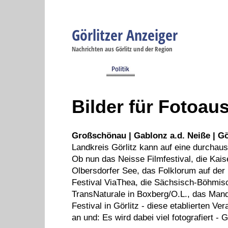
Görlitzer Anzeiger
Navigation
Nachrichten aus Görlitz und der Region
Menüpunkte
Görlitz
Görlitz
Görlitz
Görlitz
Gö
Startseite
Politik
Gesellschaft
Wirtschaft
Se
Bilder für Fotoau
Großschönau | Gablonz a.d. Neiße | Gö
Landkreis Görlitz kann auf eine durchau
Ob nun das Neisse Filmfestival, die Kai
Olbersdorfer See, das Folklorum auf der 
Festival ViaThea, die Sächsisch-Böhmisc
TransNaturale in Boxberg/O.L., das Mand
Festival in Görlitz - diese etablierten V
an und: Es wird dabei viel fotografiert - 