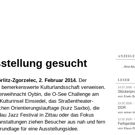
rlitz
Görlitz
Görlitz
Görlitz
Görlitz
Görlitz
rvice
Verkehr
Gesundheit
Kultur
Sport
Termine
ANZEIG
sstellung gesucht
...Ihre An
rlitz-Zgorzelec, 2. Februar 2014.
Der
LESER
s bemerkenswerte Kulturlandsschaft verweisen.
14.07.2026 -
Stöckerpr
serweihnacht Oybin, die O-See Challenge am
von Erwin B
Kulturinsel Einsiedel, das Straßentheater-
23.02.2026 -
hen Orientierungslauftage (kurz Saxbo), die
DDR
von reiner d
au Jazz Festival in Zittau oder das Fokus
12.02.2026 -
eranstaltungen ziehen Besucher aus nah und fern
Farbgestal
Grundlage für eine Ausstellungsidee.
von Klaus 