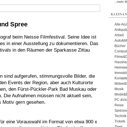
...mehr 
KLEINAN
und Spree
Alle An
Antiqui
Arbeit
ograf beim Neisse Filmfestival. Seine Idee ist
Auto&Mo
ises in einer Ausstellung zu dokumentieren. Das
Bücher
stivals in den Räumen der Sparkasse Zittau
Comput
Filme&
Haushal
Heimwe
Immobil
 sind aufgerufen, stimmungsvolle Bilder, die
Kontakt
den Events der Region, aber auch Kulturorte
Möbel&
chen, den Fürst-Pückler-Park Bad Muskau oder
Musik
Mode&B
en. Die Aufnahmen müssen nicht aktuell sein,
PC-&Vid
s Motiv gern gesehen.
Reise
Spielze
Technik
für eine Vorauswahl im Format von etwa 900 x
Tickets
Tiere