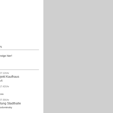
Kostenlos
EN
zeige hier!
 07:12Uhr
ojekt Kaufhaus
uß
 17:42Uhr
oss
 07:30Uhr
tung Stadthalle
Rodominsky