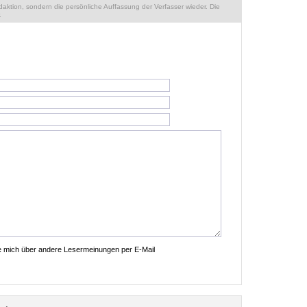
ktion, sondern die persönliche Auffassung der Verfasser wieder. Die
.
ie mich über andere Lesermeinungen per E-Mail