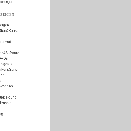
Meinungen
ZEIGEN
zeigen
täten&Kunst
torrad
er&Software
DVDs
tsgeräte
rker&Garten
ien
e
Wohnen
ekleidung
eospiele
ug