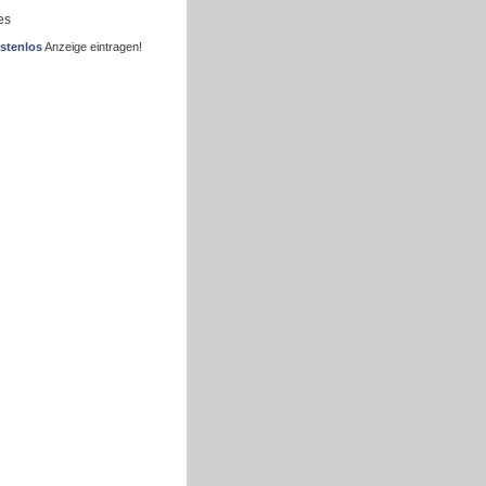
es
stenlos
Anzeige eintragen!