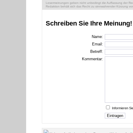
Lesermeinungen geben nicht unbedingt die Auffassung der Reda
Redaktion behält sich das Recht zu sinnwahrender Kürzung vor
Schreiben Sie Ihre Meinung!
Name:
Email:
Betreff:
Kommentar:
Informieren S