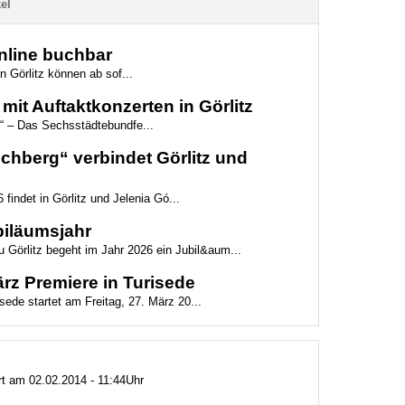
el
online buchbar
n Görlitz können ab sof...
mit Auftaktkonzerten in Görlitz
“ – Das Sechsstädtebundfe...
hberg“ verbindet Görlitz und
 findet in Görlitz und Jelenia Gó...
biläumsjahr
 Görlitz begeht im Jahr 2026 ein Jubil&aum...
z Premiere in Turisede
ede startet am Freitag, 27. März 20...
rt am 02.02.2014 - 11:44Uhr