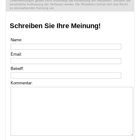
Lesermeinungen geben nicht unbedingt die Auffassung der Redaktion, sondern die
persönliche Auffassung der Verfasser wieder. Die Redaktion behält sich das Recht
zu sinnwahrender Kürzung vor.
Schreiben Sie Ihre Meinung!
Name:
Email:
Betreff:
Kommentar: