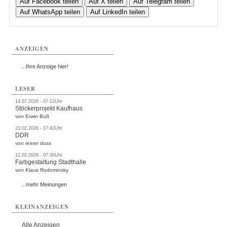
Auf Facebook teilen
Auf X teilen
Auf Telegram teilen
Auf WhatsApp teilen
Auf LinkedIn teilen
ANZEIGEN
...Ihre Anzeige hier!
LESER
14.07.2026 - 07:12Uhr
Stöckerprojekt Kaufhaus
von Erwin Buß
23.02.2026 - 17:42Uhr
DDR
von reiner doss
12.02.2026 - 07:30Uhr
Farbgestaltung Stadthalle
von Klaus Rodominsky
...mehr Meinungen
KLEINANZEIGEN
Alle Anzeigen