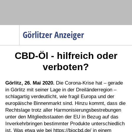
Navigation
Görlitzer Anzeiger
Startseite
CBD-Öl - hilfreich oder
Menüpunkte
Politik
verboten?
Gesellschaft
Wirtschaft
Görlitz, 26. Mai 2020.
Die Corona-Krise hat – gerade
in Görlitz mit seiner Lage in der Dreiländerregion –
Service
schlagartig verdeutlicht, wie fragil Europa und der
Verkehr
europäische Binnenmarkt sind. Hinzu kommt, dass die
Rechtslage trotz aller Harmonisierungsbestrebungen
Gesundheit
unter den Mitgliedsstaaten der EU in Bezug auf das
Kultur
Inverkehrbringen bestimmter Produkte unterschiedlich
ist. Was etwa wie bei
https://biocbd.de/
in einem
Sport