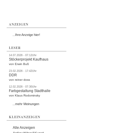
ANZEIGEN
...Ihre Anzeige hier!
LESER
14.07.2026 - 07:12Uhr
Stöckerprojekt Kaufhaus
von Erwin Buß
23.02.2026 - 17:42Uhr
DDR
von reiner doss
12.02.2026 - 07:30Uhr
Farbgestaltung Stadthalle
von Klaus Rodominsky
...mehr Meinungen
KLEINANZEIGEN
Alle Anzeigen