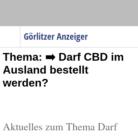
Navigation
Görlitzer Anzeiger
Startseite
Thema: ➡️ Darf CBD im
Menüpunkte
Politik
Ausland bestellt
Gesellschaft
werden?
Wirtschaft
Service
Verkehr
Gesundheit
Aktuelles zum Thema Darf
Kultur
Sport