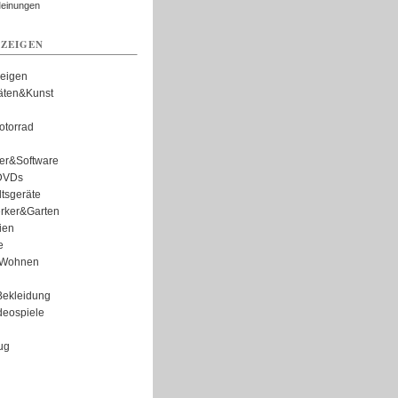
Meinungen
ZEIGEN
zeigen
täten&Kunst
torrad
er&Software
DVDs
tsgeräte
rker&Garten
ien
e
Wohnen
ekleidung
eospiele
ug