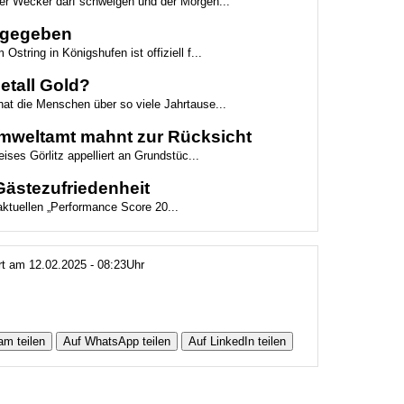
der Wecker darf schweigen und der Morgen...
eigegeben
Ostring in Königshufen ist offiziell f...
etall Gold?
hat die Menschen über so viele Jahrtause...
 Umweltamt mahnt zur Rücksicht
ses Görlitz appelliert an Grundstüc...
 Gästezufriedenheit
 aktuellen „Performance Score 20...
ert am 12.02.2025 - 08:23Uhr
am teilen
Auf WhatsApp teilen
Auf LinkedIn teilen