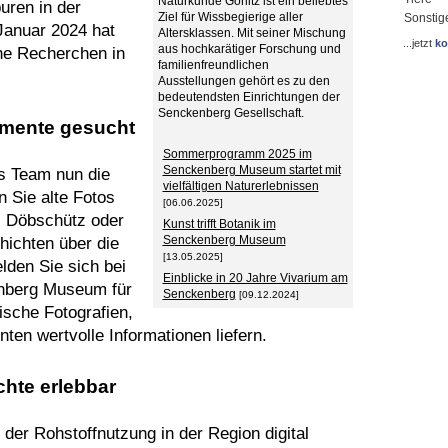
Naturkunde Görlitz ist ein beliebtes
uren in der
Ziel für Wissbegierige aller
Sonstig
Januar 2024 hat
Altersklassen. Mit seiner Mischung
...jetzt
ko
aus hochkarätiger Forschung und
he Recherchen in
familienfreundlichen
Ausstellungen gehört es zu den
bedeutendsten Einrichtungen der
Senckenberg Gesellschaft.
umente gesucht
Sommerprogramm 2025 im
Senckenberg Museum startet mit
s Team nun die
vielfältigen Naturerlebnissen
n Sie alte Fotos
[06.06.2025]
f, Döbschütz oder
Kunst trifft Botanik im
Senckenberg Museum
hichten über die
[13.05.2025]
lden Sie sich bei
Einblicke in 20 Jahre Vivarium am
enberg Museum für
Senckenberg
[09.12.2024]
ische Fotografien,
ten wertvolle Informationen liefern.
hte erlebbar
 der Rohstoffnutzung in der Region digital