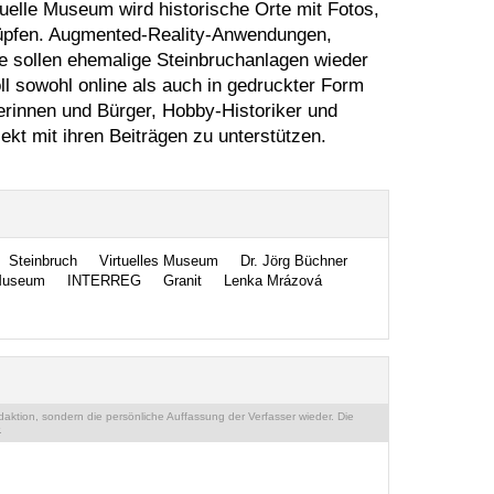
uelle Museum wird historische Orte mit Fotos,
nüpfen. Augmented-Reality-Anwendungen,
ge sollen ehemalige Steinbruchanlagen wieder
l sowohl online als auch in gedruckter Form
erinnen und Bürger, Hobby-Historiker und
ekt mit ihren Beiträgen zu unterstützen.
Steinbruch
Virtuelles Museum
Dr. Jörg Büchner
useum
INTERREG
Granit
Lenka Mrázová
ktion, sondern die persönliche Auffassung der Verfasser wieder. Die
.