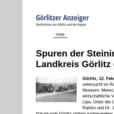
Görlitzer Anzeiger
Navigation
Nachrichten aus Görlitz und der Region
Menüpunkte
Görlitz
Görlitz
Görlitz
Görlitz
Gö
Startseite
Politik
Gesellschaft
Wirtschaft
Se
Spuren der Steini
Landkreis Görlitz
Görlitz, 12. Fe
untersucht im Ra
Museum: Mensch 
wirtschaftliche 
Lípa. Unter der
Ralsko und Dr.
Naturkunde Görlitz
stehen insbesondere n