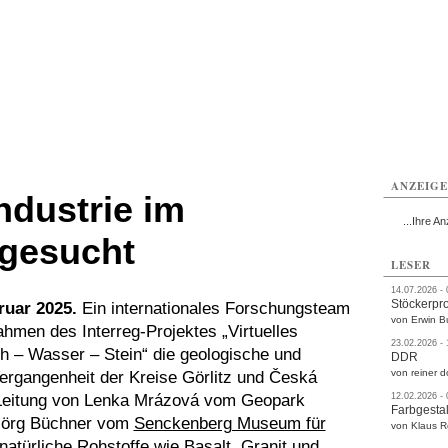
rlitz
Görlitz
Görlitz
Görlitz
Görlitz
Görlitz
rvice
Verkehr
Gesundheit
Kultur
Sport
Termine
ANZEIG
ndustrie im
...Ihre An
 gesucht
LESER
14.07.2026 -
Stöckerpr
bruar 2025.
Ein internationales Forschungsteam
von Erwin B
hmen des Interreg-Projektes „Virtuelles
23.02.2026 -
– Wasser – Stein“ die geologische und
DDR
von reiner d
Vergangenheit der Kreise Görlitz und Česká
 Leitung von Lenka Mrázová vom Geopark
12.02.2026 -
Farbgestal
 Jörg Büchner vom
Senckenberg Museum für
von Klaus 
atürliche Rohstoffe wie Basalt, Granit und