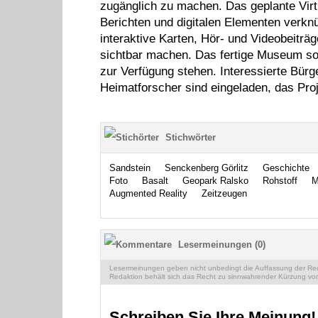
zugänglich zu machen. Das geplante Virt
Berichten und digitalen Elementen verk
interaktive Karten, Hör- und Videobeiträ
sichtbar machen. Das fertige Museum sol
zur Verfügung stehen. Interessierte Bürg
Heimatforscher sind eingeladen, das Proj
Stichwörter
Sandstein
Senckenberg Görlitz
Geschichte
Foto
Basalt
Geopark Ralsko
Rohstoff
M
Augmented Reality
Zeitzeugen
Lesermeinungen (0)
Lesermeinungen geben nicht unbedingt die Auffassung der Reda
Redaktion behält sich das Recht zu sinnwahrender Kürzung vor
Schreiben Sie Ihre Meinung!