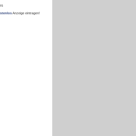
es
stenlos
Anzeige eintragen!