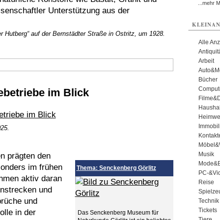
...mehr 
senschaftler Unterstützung aus der
KLEINAN
 Hutberg“ auf der Bernstädter Straße in Ostritz, um 1928.
Alle An
Antiqui
Arbeit
Auto&Mo
Bücher
Comput
ebetriebe im Blick
Filme&
Haushal
Heimwe
Immobil
025.
Kontakt
Möbel&
Musik
n prägten den
Mode&B
sonders im frühen
Thema: Senckenberg Görlitz
PC-&Vid
hmen aktiv daran
Reise
ahnstrecken und
Spielze
brüche und
Technik
Tickets
olle in der
Das Senckenberg Museum für
Tiere