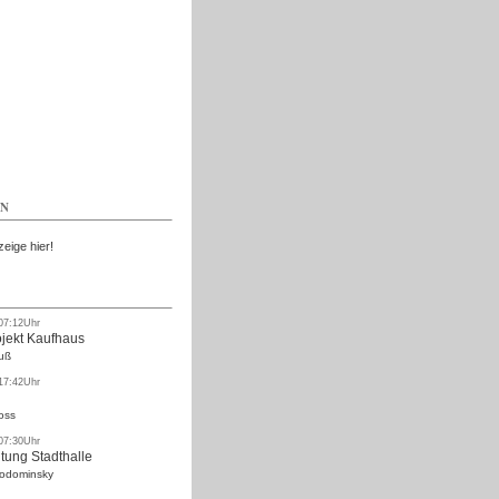
Kostenlos
EN
zeige hier!
 07:12Uhr
ojekt Kaufhaus
uß
 17:42Uhr
oss
 07:30Uhr
tung Stadthalle
Rodominsky