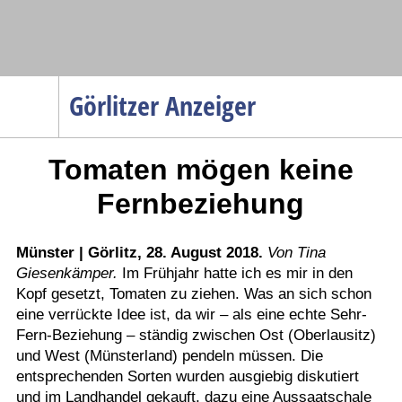
Navigation
Görlitzer Anzeiger
Startseite
Tomaten mögen keine
Menüpunkte
Politik
Fernbeziehung
Gesellschaft
Wirtschaft
Münster | Görlitz, 28. August 2018.
Von Tina
Giesenkämper.
Im Frühjahr hatte ich es mir in den
Service
Kopf gesetzt, Tomaten zu ziehen. Was an sich schon
Verkehr
eine verrückte Idee ist, da wir – als eine echte Sehr-
Fern-Beziehung – ständig zwischen Ost (Oberlausitz)
Gesundheit
und West (Münsterland) pendeln müssen. Die
Kultur
entsprechenden Sorten wurden ausgiebig diskutiert
und im Landhandel gekauft, dazu eine Aussaatschale
Sport