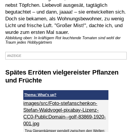
nebst Töpfchen. Liebevoll ausgesät, tagtäglich
Termine
begutachtet – und dann, jaaaa! – sie entwickelten sich.
Doch sie bekamen, als Wohnungsbewohner, zu wenig
Kostenlos
Licht und frische Luft. "Großer Mist!", dachte ich, und
wurde zum ersten Mal sauer.
Abbildung oben: In kräftigem Rot leuchtende Tomaten sind wohl der
Traum jedes Hobbygärtners
ANZEIGE
Spätes Erröten vielgereister Pflanzen
und Früchte
Thema: What's up?
images/src/Foto-stefanschenkon-
Stefan-Waldvogel-pixabay-Lizenz-
CC0-PublicDomain--golf-83869-1920-
001.jpg
Tina Giesenkämper pendelt zwischen den Welten: