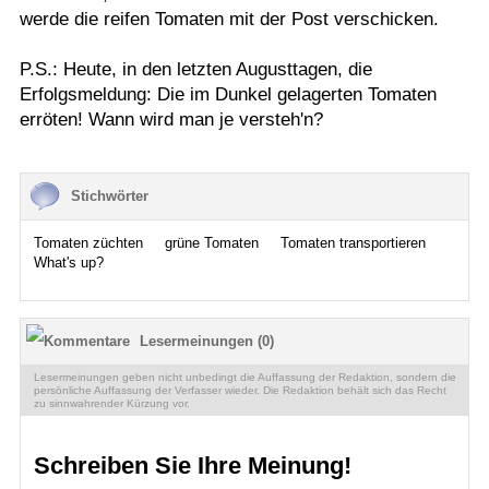
werde die reifen Tomaten mit der Post verschicken.
P.S.: Heute, in den letzten Augusttagen, die
Erfolgsmeldung: Die im Dunkel gelagerten Tomaten
erröten! Wann wird man je versteh'n?
Stichwörter
Tomaten züchten
grüne Tomaten
Tomaten transportieren
What's up?
Lesermeinungen (0)
Lesermeinungen geben nicht unbedingt die Auffassung der Redaktion, sondern die
persönliche Auffassung der Verfasser wieder. Die Redaktion behält sich das Recht
zu sinnwahrender Kürzung vor.
Schreiben Sie Ihre Meinung!