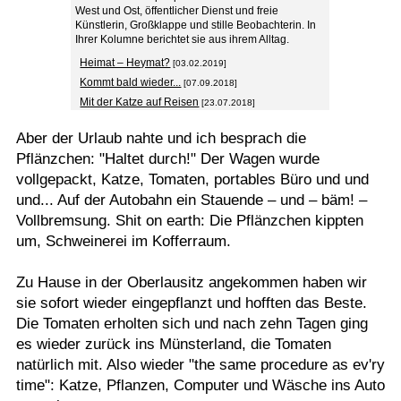
West und Ost, öffentlicher Dienst und freie
Künstlerin, Großklappe und stille Beobachterin. In
Ihrer Kolumne berichtet sie aus ihrem Alltag.
Heimat – Heymat?
[03.02.2019]
Kommt bald wieder...
[07.09.2018]
Mit der Katze auf Reisen
[23.07.2018]
Aber der Urlaub nahte und ich besprach die
Pflänzchen: "Haltet durch!" Der Wagen wurde
vollgepackt, Katze, Tomaten, portables Büro und und
und... Auf der Autobahn ein Stauende – und – bäm! –
Vollbremsung. Shit on earth: Die Pflänzchen kippten
um, Schweinerei im Kofferraum.
Zu Hause in der Oberlausitz angekommen haben wir
sie sofort wieder eingepflanzt und hofften das Beste.
Die Tomaten erholten sich und nach zehn Tagen ging
es wieder zurück ins Münsterland, die Tomaten
natürlich mit. Also wieder "the same procedure as ev'ry
time": Katze, Pflanzen, Computer und Wäsche ins Auto