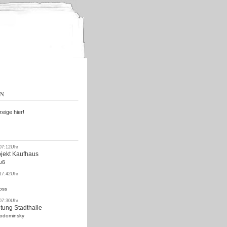
Kostenlos
EN
zeige hier!
 07:12Uhr
ojekt Kaufhaus
uß
 17:42Uhr
oss
 07:30Uhr
tung Stadthalle
Rodominsky