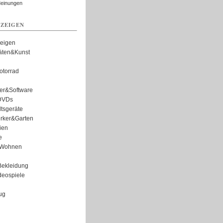
Meinungen
ZEIGEN
zeigen
täten&Kunst
torrad
er&Software
DVDs
tsgeräte
rker&Garten
ien
e
Wohnen
ekleidung
eospiele
ug