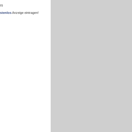
es
stenlos
Anzeige eintragen!