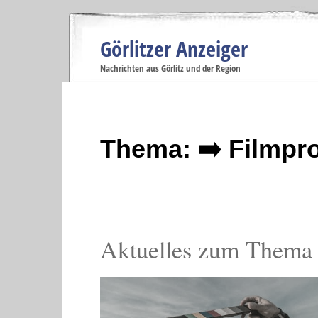
Görlitzer Anzeiger
Navigation
Nachrichten aus Görlitz und der Region
Menüpunkte
Görlitz
Görlitz
Görlitz
Görlitz
Gö
Startseite
Politik
Gesellschaft
Wirtschaft
Se
Thema: ➡️ Filmpr
Aktuelles zum Thema 