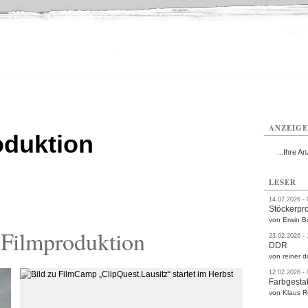
rlitz
Görlitz
Görlitz
Görlitz
Görlitz
Görlitz
rvice
Verkehr
Gesundheit
Kultur
Sport
Termine
ANZEIG
oduktion
...Ihre An
LESER
14.07.2026 -
Stöckerpr
von Erwin B
Filmproduktion
23.02.2026 -
DDR
von reiner d
12.02.2026 -
Farbgestal
von Klaus 