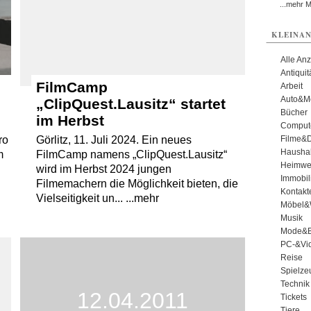
...mehr 
KLEINAN
Alle An
Antiqui
FilmCamp
Arbeit
Auto&Mo
„ClipQuest.Lausitz“ startet
Bücher
im Herbst
Comput
Filme&
ro
Görlitz, 11. Juli 2024. Ein neues
Haushal
m
FilmCamp namens „ClipQuest.Lausitz“
Heimwe
wird im Herbst 2024 jungen
Immobil
Filmemachern die Möglichkeit bieten, die
Kontakt
Vielseitigkeit un... ...mehr
Möbel&
Musik
Mode&B
PC-&Vid
Reise
Spielze
Technik
12.04.2011
Tickets
Tiere