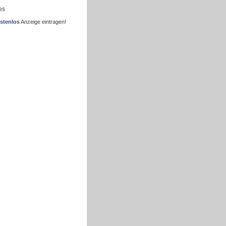
es
stenlos
Anzeige eintragen!