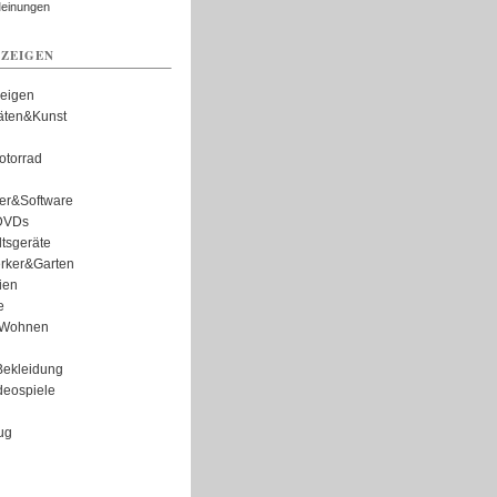
Meinungen
ZEIGEN
zeigen
täten&Kunst
torrad
er&Software
DVDs
tsgeräte
rker&Garten
ien
e
Wohnen
ekleidung
eospiele
ug