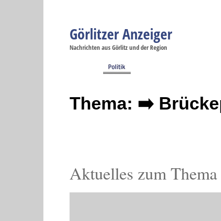
Görlitzer Anzeiger
Navigation
Nachrichten aus Görlitz und der Region
Menüpunkte
Görlitz
Görlitz
Görlitz
Görlitz
Gö
Startseite
Politik
Gesellschaft
Wirtschaft
Se
Thema: ➡️ Brückep
Aktuelles zum Thema 