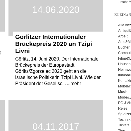
...mehr 
14.06.2020
KLEINAN
Alle An
Antiqui
Görlitzer Internationaler
Arbeit
Auto&Mo
Brückepreis 2020 an Tzipi
Bücher
Livni
g
Comput
Filme&
Görlitz, 14. Juni 2020. Der Internationale
Haushal
Brückepreis der Europastadt
Heimwe
Görlitz/Zgorzelec 2020 geht an die
Immobil
israelische Politikerin Tzipi Livni. Wie der
Kontakt
Präsident der Gesellsc... ...mehr
Möbel&
Musik
Mode&B
PC-&Vid
Reise
Spielze
Technik
04.11.2017
Tickets
Tiere