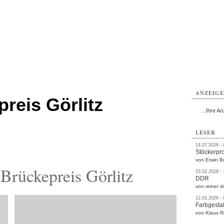
rlitz
Görlitz
Görlitz
Görlitz
Görlitz
Görlitz
rvice
Verkehr
Gesundheit
Kultur
Sport
Termine
ANZEIG
reis Görlitz
...Ihre An
LESER
14.07.2026 -
Stöckerpr
von Erwin B
Brückepreis Görlitz
23.02.2026 -
DDR
von reiner d
12.02.2026 -
Farbgestal
von Klaus 