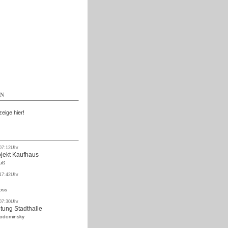
Kostenlos
EN
zeige hier!
 07:12Uhr
ojekt Kaufhaus
uß
 17:42Uhr
oss
 07:30Uhr
tung Stadthalle
Rodominsky