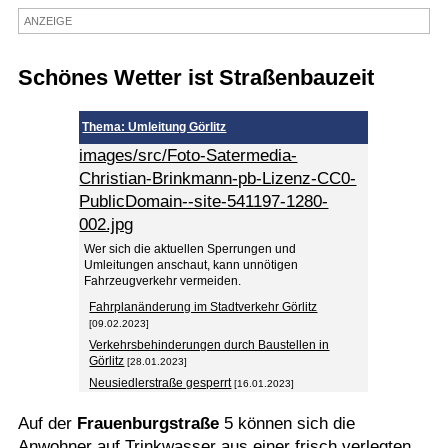
ANZEIGE
Termine
Kostenlos
Schönes Wetter ist Straßenbauzeit
Thema: Umleitung Görlitz
images/src/Foto-Satermedia-
Christian-Brinkmann-pb-Lizenz-CC0-
PublicDomain--site-541197-1280-
002.jpg
Wer sich die aktuellen Sperrungen und
Umleitungen anschaut, kann unnötigen
Fahrzeugverkehr vermeiden.
Fahrplanänderung im Stadtverkehr Görlitz
[09.02.2023]
Verkehrsbehinderungen durch Baustellen in
Görlitz
[28.01.2023]
Neusiedlerstraße gesperrt
[16.01.2023]
Auf der
Frauenburgstraße
5 können sich die
Anwohner auf Trinkwasser aus einer frisch verlegten