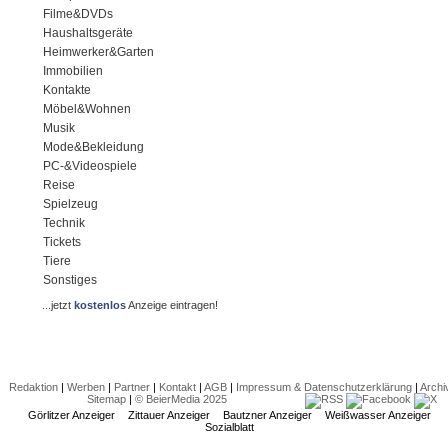
Filme&DVDs
Haushaltsgeräte
Heimwerker&Garten
Immobilien
Kontakte
Möbel&Wohnen
Musik
Mode&Bekleidung
PC-&Videospiele
Reise
Spielzeug
Technik
Tickets
Tiere
Sonstiges
...jetzt
kostenlos
Anzeige eintragen!
Redaktion
|
Werben
|
Partner
|
Kontakt
|
AGB
|
Impressum & Datenschutzerklärung
|
Archi
Sitemap
|
© BeierMedia 2025
Görlitzer Anzeiger
Zittauer Anzeiger
Bautzner Anzeiger
Weißwasser Anzeiger
Sozialblatt