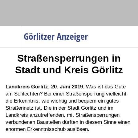
Navigation
Görlitzer Anzeiger
Startseite
Straßensperrungen in
Menüpunkte
Politik
Stadt und Kreis Görlitz
Gesellschaft
Wirtschaft
Landkreis Görlitz, 20. Juni 2019.
Was ist das Gute
am Schlechten? Bei einer Straßensperrung vielleicht
Service
die Erkenntnis, wie wichtig und bequem ein gutes
Verkehr
Straßennetz ist. Die in der Stadt Görlitz und im
Landkreis anzutreffenden, mit Straßensperrungen
Gesundheit
verbundenen Baustellen dürften in diesem Sinne einen
Kultur
enormen Erkenntnisschub auslösen.
Sport