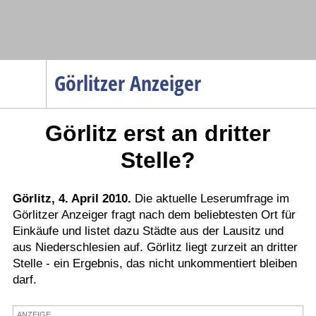
Navigation
Görlitzer Anzeiger
Startseite
Görlitz erst an dritter
Menüpunkte
Politik
Stelle?
Gesellschaft
Wirtschaft
Görlitz, 4. April 2010.
Die aktuelle Leserumfrage im
Görlitzer Anzeiger fragt nach dem beliebtesten Ort für
Service
Einkäufe und listet dazu Städte aus der Lausitz und
Verkehr
aus Niederschlesien auf. Görlitz liegt zurzeit an dritter
Stelle - ein Ergebnis, das nicht unkommentiert bleiben
Gesundheit
darf.
Kultur
Sport
ANZEIGE