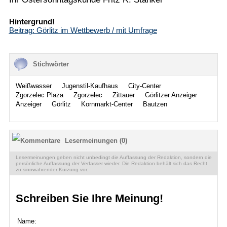
Hintergrund!
Beitrag: Görlitz im Wettbewerb / mit Umfrage
Stichwörter
Weißwasser
Jugenstil-Kaufhaus
City-Center
Zgorzelec Plaza
Zgorzelec
Zittauer
Görlitzer Anzeiger
Anzeiger
Görlitz
Kornmarkt-Center
Bautzen
Lesermeinungen (0)
Lesermeinungen geben nicht unbedingt die Auffassung der Redaktion, sondern die
persönliche Auffassung der Verfasser wieder. Die Redaktion behält sich das Recht
zu sinnwahrender Kürzung vor.
Schreiben Sie Ihre Meinung!
Name: