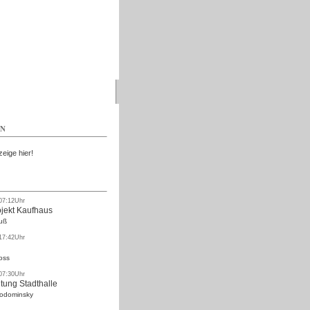
Kostenlos
EN
zeige hier!
 07:12Uhr
ojekt Kaufhaus
uß
 17:42Uhr
oss
 07:30Uhr
tung Stadthalle
Rodominsky