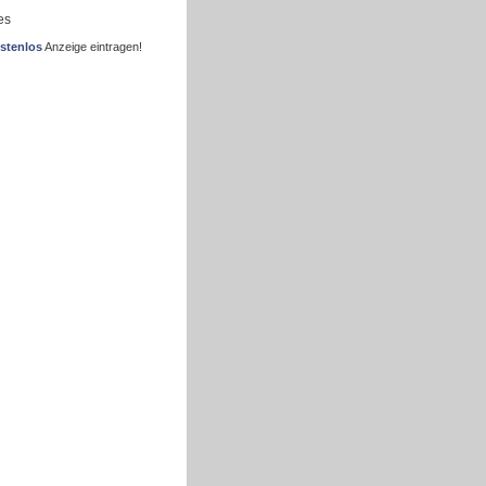
es
stenlos
Anzeige eintragen!