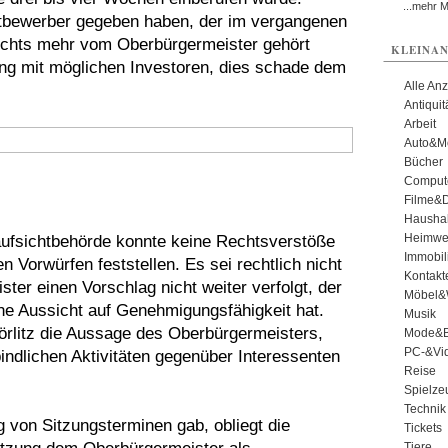
...mehr 
itbewerber gegeben haben, der im vergangenen
nichts mehr vom Oberbürgermeister gehört
KLEINAN
ang mit möglichen Investoren, dies schade dem
Alle An
Antiqui
Arbeit
Auto&Mo
Bücher
Comput
Filme&
Haushal
Heimwe
ufsichtbehörde konnte keine Rechtsverstöße
Immobil
Vorwürfen feststellen. Es sei rechtlich nicht
Kontakt
er einen Vorschlag nicht weiter verfolgt, der
Möbel&
ne Aussicht auf Genehmigungsfähigkeit hat.
Musik
örlitz die Aussage des Oberbürgermeisters,
Mode&B
PC-&Vid
bindlichen Aktivitäten gegenüber Interessenten
Reise
Spielze
Technik
 von Sitzungsterminen gab, obliegt die
Tickets
Tiere