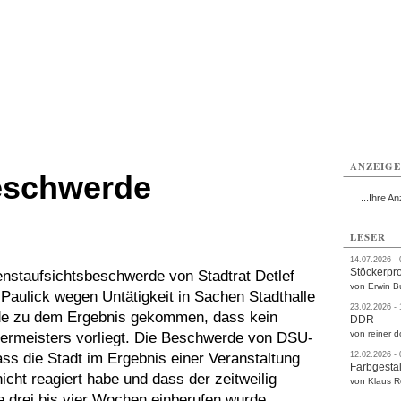
rlitz
Görlitz
Görlitz
Görlitz
Görlitz
Görlitz
rvice
Verkehr
Gesundheit
Kultur
Sport
Termine
ANZEIG
eschwerde
...Ihre An
LESER
14.07.2026 -
Stöckerpr
nstaufsichtsbeschwerde von Stadtrat Detlef
von Erwin B
aulick wegen Untätigkeit in Sachen Stadthalle
23.02.2026 -
rde zu dem Ergebnis gekommen, dass kein
DDR
von reiner d
ermeisters vorliegt. Die Beschwerde von DSU-
ass die Stadt im Ergebnis einer Veranstaltung
12.02.2026 -
Farbgestal
icht reagiert habe und dass der zeitweilig
von Klaus 
e drei bis vier Wochen einberufen wurde.