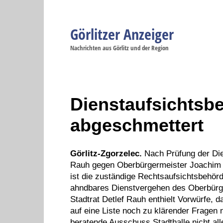
Görlitzer Anzeiger
Navigation
Nachrichten aus Görlitz und der Region
Menüpunkte
Görlitz
Görlitz
Görlitz
Görlitz
Gö
Startseite
Politik
Gesellschaft
Wirtschaft
Se
Dienstaufsichtsb
abgeschmettert
Görlitz-Zgorzelec.
Nach Prüfung der Die
Rauh gegen Oberbürgermeister Joachim P
ist die zuständige Rechtsaufsichtsbehö
ahndbares Dienstvergehen des Oberbürg
Stadtrat Detlef Rauh enthielt Vorwürfe, d
auf eine Liste noch zu klärender Fragen n
beratende Ausschuss Stadthalle nicht all