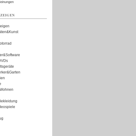
Meinungen
ZEIGEN
zeigen
täten&Kunst
torrad
er&Software
DVDs
tsgeräte
rker&Garten
ien
e
Wohnen
ekleidung
eospiele
ug