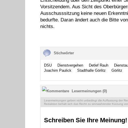
Entscheidung über den Zeitpunkt einer S
Vorsitzendem. Aus Sicht des Oberbürgerm
Ausschusssitzung keine neuen Erkenntni
bedurfte. Daran ändert auch die Bitte v
nichts.
Stichwörter
DSU
Dienstvergehen
Detlef Rauh
Diensta
Joachim Paulick
Stadthalle Görlitz
Görlitz
Lesermeinungen (0)
Lesermeinungen geben nicht unbedingt die Auffassung der Reda
Redaktion behält sich das Recht zu sinnwahrender Kürzung vor
Schreiben Sie Ihre Meinung!