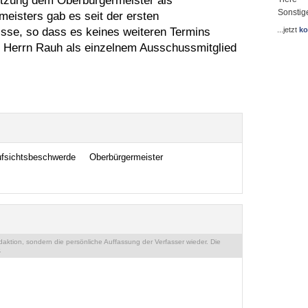
itzung dem Oberbürgermeister als
Sonstig
eisters gab es seit der ersten
sse, so dass es keines weiteren Termins
...jetzt
ko
on Herrn Rauh als einzelnem Ausschussmitglied
ufsichtsbeschwerde
Oberbürgermeister
ktion, sondern die persönliche Auffassung der Verfasser wieder. Die
.