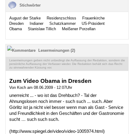
Stichwörter
August der Starke
Residenzschloss
Frauenkirche
Dresden
Indianer
Schatzkammer
US-Präsident
Obama
Stanislaw Tillich
Meißener Porzellan
Lesermeinungen (2)
Lesermeinungen geben nicht unbedingt die Auffassung der Redaktion, sondern die
persönliche Auffassung der Verfasser wieder. Die Redaktion behält sich das Recht
zu sinnwahrender Kürzung vor.
Zum Video Obama in Dresden
Von Koch am 08.06.2009 - 12:07Uhr
unerreicht ... - wo ist das Drehbuch? - Tal der
Ahnungslosen noch immer - such such ... such. Aber
Görlitz ist ja nicht viel besser wenn man als Gast - Service
und Freundlichkeit in den Geschäften und der Gastronomie
sucht … such such such.
(http://www.spiegel.de/video/video-1005974.html)