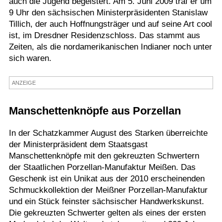
auch die Jugend begeistert. Am 5. Juni 2009 traf er um
9 Uhr den sächsischen Ministerpräsidenten Stanislaw
Termine
Tillich, der auch Hoffnungsträger und auf seine Art cool
Kostenlos
ist, im Dresdner Residenzschloss. Das stammt aus
Zeiten, als die nordamerikanischen Indianer noch unter
sich waren.
ANZEIGE
Manschettenknöpfe aus Porzellan
In der Schatzkammer August des Starken überreichte
der Ministerpräsident dem Staatsgast
Manschettenknöpfe mit den gekreuzten Schwertern
der Staatlichen Porzellan-Manufaktur Meißen. Das
Geschenk ist ein Unikat aus der 2010 erscheinenden
Schmuckkollektion der Meißner Porzellan-Manufaktur
und ein Stück feinster sächsischer Handwerkskunst.
Die gekreuzten Schwerter gelten als eines der ersten