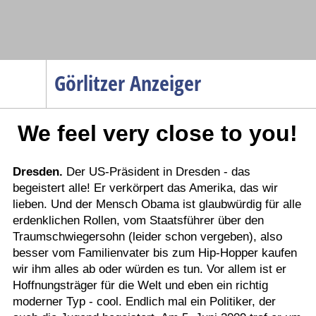
Navigation
Görlitzer Anzeiger
Startseite
We feel very close to you!
Menüpunkte
Politik
Gesellschaft
Dresden.
Der US-Präsident in Dresden - das
begeistert alle! Er verkörpert das Amerika, das wir
Wirtschaft
lieben. Und der Mensch Obama ist glaubwürdig für alle
Service
erdenklichen Rollen, vom Staatsführer über den
Traumschwiegersohn (leider schon vergeben), also
Verkehr
besser vom Familienvater bis zum Hip-Hopper kaufen
Gesundheit
wir ihm alles ab oder würden es tun. Vor allem ist er
Hoffnungsträger für die Welt und eben ein richtig
Kultur
moderner Typ - cool. Endlich mal ein Politiker, der
Sport