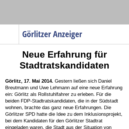
Navigation
Görlitzer Anzeiger
Startseite
Neue Erfahrung für
Menüpunkte
Politik
Stadtratskandidaten
Gesellschaft
Wirtschaft
Görlitz, 17. Mai 2014.
Gestern ließen sich Daniel
Breutmann und Uwe Lehmann auf eine neue Erfahrung
Service
ein: Görlitz als Rollstuhlfahrer zu erleben. Für die
Verkehr
beiden FDP-Stadtratskandidaten, die in der Südstadt
wohnen, brachte das ganz neue Erfahrungen. Die
Gesundheit
Görlitzer SPD hatte die Idee zu dem Inklusionsprojekt,
Kultur
bei dem Kandidaten für den Görlitzer Stadtrat
eingeladen waren, die Stadt aus der Situation von
Sport