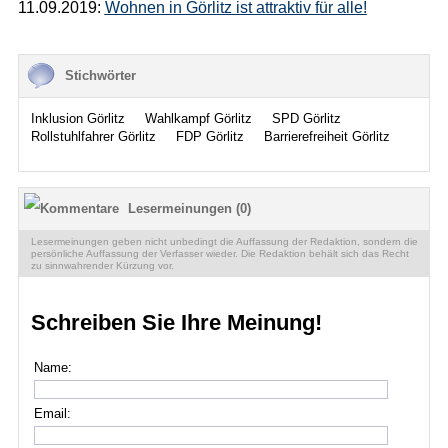
11.09.2019:
Wohnen in Görlitz ist attraktiv für alle!
Stichwörter
Inklusion Görlitz
Wahlkampf Görlitz
SPD Görlitz
Rollstuhlfahrer Görlitz
FDP Görlitz
Barrierefreiheit Görlitz
Lesermeinungen (0)
Lesermeinungen geben nicht unbedingt die Auffassung der Redaktion, sondern die
persönliche Auffassung der Verfasser wieder. Die Redaktion behält sich das Recht
zu sinnwahrender Kürzung vor.
Schreiben Sie Ihre Meinung!
Name:
Email: