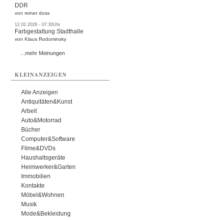
DDR
von reiner doss
12.02.2026 - 07:30Uhr
Farbgestaltung Stadthalle
von Klaus Rodominsky
...mehr Meinungen
KLEINANZEIGEN
Alle Anzeigen
Antiquitäten&Kunst
Arbeit
Auto&Motorrad
Bücher
Computer&Software
Filme&DVDs
Haushaltsgeräte
Heimwerker&Garten
Immobilien
Kontakte
Möbel&Wohnen
Musik
Mode&Bekleidung