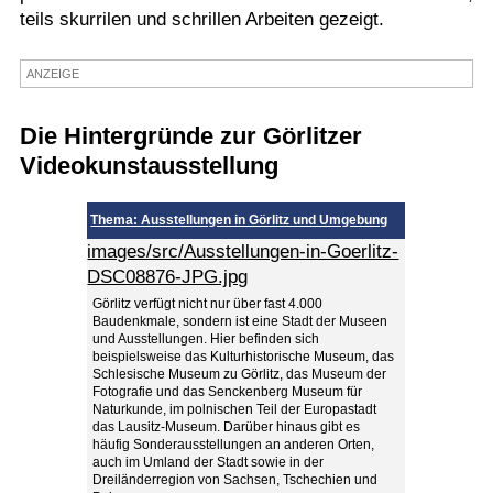
teils skurrilen und schrillen Arbeiten gezeigt.
Termine
Kostenlos
ANZEIGE
Die Hintergründe zur Görlitzer
Videokunstausstellung
Thema: Ausstellungen in Görlitz und Umgebung
images/src/Ausstellungen-in-Goerlitz-
DSC08876-JPG.jpg
Görlitz verfügt nicht nur über fast 4.000
Baudenkmale, sondern ist eine Stadt der Museen
und Ausstellungen. Hier befinden sich
beispielsweise das Kulturhistorische Museum, das
Schlesische Museum zu Görlitz, das Museum der
Fotografie und das Senckenberg Museum für
Naturkunde, im polnischen Teil der Europastadt
das Lausitz-Museum. Darüber hinaus gibt es
häufig Sonderausstellungen an anderen Orten,
auch im Umland der Stadt sowie in der
Dreiländerregion von Sachsen, Tschechien und