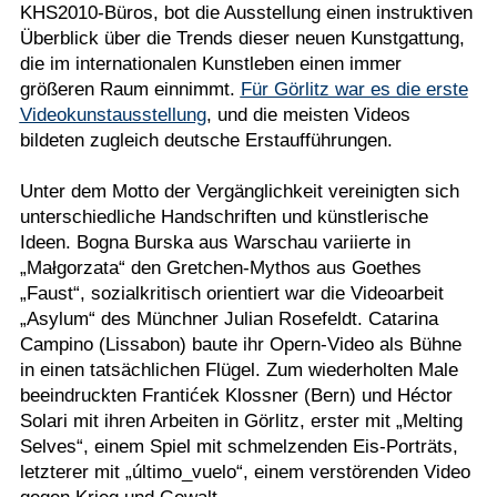
KHS2010-Büros, bot die Ausstellung einen instruktiven
Überblick über die Trends dieser neuen Kunstgattung,
die im internationalen Kunstleben einen immer
größeren Raum einnimmt.
Für Görlitz war es die erste
Videokunstausstellung
, und die meisten Videos
bildeten zugleich deutsche Erstaufführungen.
Unter dem Motto der Vergänglichkeit vereinigten sich
unterschiedliche Handschriften und künstlerische
Ideen. Bogna Burska aus Warschau variierte in
„Małgorzata“ den Gretchen-Mythos aus Goethes
„Faust“, sozialkritisch orientiert war die Videoarbeit
„Asylum“ des Münchner Julian Rosefeldt. Catarina
Campino (Lissabon) baute ihr Opern-Video als Bühne
in einen tatsächlichen Flügel. Zum wiederholten Male
beeindruckten Frantićek Klossner (Bern) und Héctor
Solari mit ihren Arbeiten in Görlitz, erster mit „Melting
Selves“, einem Spiel mit schmelzenden Eis-Porträts,
letzterer mit „último_vuelo“, einem verstörenden Video