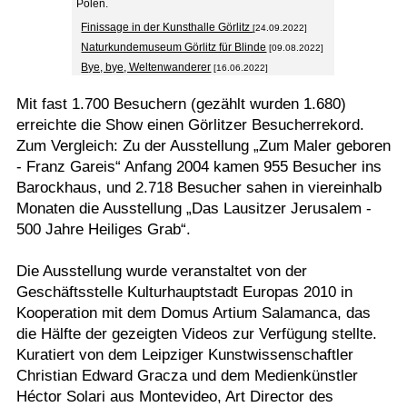
Polen.
Finissage in der Kunsthalle Görlitz
[24.09.2022]
Naturkundemuseum Görlitz für Blinde
[09.08.2022]
Bye, bye, Weltenwanderer
[16.06.2022]
Mit fast 1.700 Besuchern (gezählt wurden 1.680)
erreichte die Show einen Görlitzer Besucherrekord.
Zum Vergleich: Zu der Ausstellung „Zum Maler geboren
- Franz Gareis“ Anfang 2004 kamen 955 Besucher ins
Barockhaus, und 2.718 Besucher sahen in viereinhalb
Monaten die Ausstellung „Das Lausitzer Jerusalem -
500 Jahre Heiliges Grab“.
Die Ausstellung wurde veranstaltet von der
Geschäftsstelle Kulturhauptstadt Europas 2010 in
Kooperation mit dem Domus Artium Salamanca, das
die Hälfte der gezeigten Videos zur Verfügung stellte.
Kuratiert von dem Leipziger Kunstwissenschaftler
Christian Edward Gracza und dem Medienkünstler
Héctor Solari aus Montevideo, Art Director des