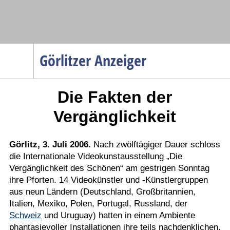
Navigation
Görlitzer Anzeiger
Startseite
Die Fakten der
Menüpunkte
Politik
Vergänglichkeit
Gesellschaft
Wirtschaft
Görlitz, 3. Juli 2006.
Nach zwölftägiger Dauer schloss
die Internationale Videokunstausstellung „Die
Service
Vergänglichkeit des Schönen“ am gestrigen Sonntag
Verkehr
ihre Pforten. 14 Videokünstler und -Künstlergruppen
aus neun Ländern (Deutschland, Großbritannien,
Gesundheit
Italien, Mexiko, Polen, Portugal, Russland, der
Kultur
Schweiz
und Uruguay) hatten in einem Ambiente
phantasievoller Installationen ihre teils nachdenklichen,
Sport