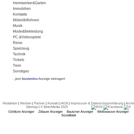
Heimwerker&Garten
Immobilien
Kontakte
Möbel&Wohnen
Musik
Mode&Bekleidung
PC-&Videospiele
Reise
Spielzeug
Technik
Tickets
Tiere
Sonstiges
...jetzt
kostenlos
Anzeige eintragen!
Redaktion
|
Werben
|
Partner
|
Kontakt
|
AGB
|
Impressum & Datenschutzerklärung
|
Archi
Sitemap
|
© BeierMedia 2025
Görlitzer Anzeiger
Zittauer Anzeiger
Bautzner Anzeiger
Weißwasser Anzeiger
Sozialblatt