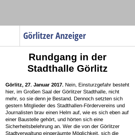
Navigation
Görlitzer Anzeiger
Startseite
Rundgang in der
Menüpunkte
Politik
Stadthalle Görlitz
Gesellschaft
Wirtschaft
Görlitz, 27. Januar 2017.
Nein, Einsturzgefahr besteht
hier, im Großen Saal der Görlitzer Stadthalle, nicht
Service
mehr, so sie denn je Bestand. Dennoch setzten sich
Verkehr
gestern Mitglieder des Stadthallen-Fördervereins und
Journalisten brav einen Helm auf, wie es sich eben auf
Gesundheit
einer Baustelle gehört, und hörten sich eine
Kultur
Sicherheitsbelehrung an. Wer die von der Görlitzer
Stadtverwaltung eingeräumte Möglichkeit, sich die
Sport