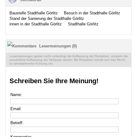
Baustelle Stadthalle Görlitz
Besuch in der Stadthalle Görlitz
Stand der Sanierung der Stadthalle Görlitz
innen in der Stadthalle Görlitz
Stadthalle Görlitz
Lesermeinungen (0)
Lesermeinungen geben nicht unbedingt die Auffassung der Redaktion, sondern die
persönliche Auffassung der Verfasser wieder. Die Redaktion behält sich das Recht
zu sinnwahrender Kürzung vor.
Schreiben Sie Ihre Meinung!
Name:
Email:
Betreff:
Kommentar: