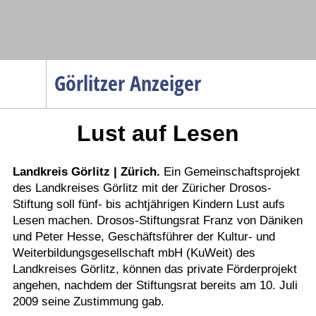
Navigation
Görlitzer Anzeiger
Startseite
Lust auf Lesen
Menüpunkte
Politik
Gesellschaft
Landkreis Görlitz | Zürich.
Ein Gemeinschaftsprojekt
des Landkreises Görlitz mit der Züricher Drosos-
Wirtschaft
Stiftung soll fünf- bis achtjährigen Kindern Lust aufs
Service
Lesen machen. Drosos-Stiftungsrat Franz von Däniken
und Peter Hesse, Geschäftsführer der Kultur- und
Verkehr
Weiterbildungsgesellschaft mbH (KuWeit) des
Gesundheit
Landkreises Görlitz, können das private Förderprojekt
angehen, nachdem der Stiftungsrat bereits am 10. Juli
Kultur
2009 seine Zustimmung gab.
Sport