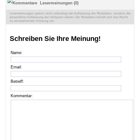
Lesermeinungen (0)
Lesermeinungen geben nicht unbedingt die Auffassung der Redaktion, sondern die
persönliche Auffassung der Verfasser wieder. Die Redaktion behält sich das Recht
zu sinnwahrender Kürzung vor.
Schreiben Sie Ihre Meinung!
Name:
Email:
Betreff:
Kommentar: