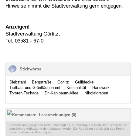
Hinweise nimmt die Stadtverwaltung gern entgegen.
Anzeigen!
Stadtverwaltung Görlitz,
Tel. 03581 - 67-0
Stichwörter
Diebstahl
Bergstraße
Görlitz
Gullideckel
Tiefbau- und Grünflächenamt
Kriminalität
Handwerk
Torsten Tschage
Dr.-Kahlbaum-Allee
Nikolaigraben
Lesermeinungen (0)
Lesermeinungen geben nicht unbedingt die Auffassung der Redaktion, sondern die
persönliche Auffassung der Verfasser wieder. Die Redaktion behält sich das Recht
zu sinnwahrender Kürzung vor.