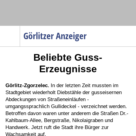
Navigation
Görlitzer Anzeiger
Startseite
Beliebte Guss-
Menüpunkte
Politik
Erzeugnisse
Gesellschaft
Wirtschaft
Görlitz-Zgorzelec.
In der letzten Zeit mussten im
Stadtgebiet wiederholt Diebstähle der gusseisernen
Service
Abdeckungen von Straßeneinläufen -
Verkehr
umgangssprachlich Gullideckel - verzeichnet werden.
Betroffen davon waren unter anderem die Straßen Dr.-
Gesundheit
Kahlbaum-Allee, Bergstraße, Nikolaigraben und
Kultur
Handwerk. Jetzt ruft die Stadt ihre Bürger zur
Wachsamkeit auf.
Sport