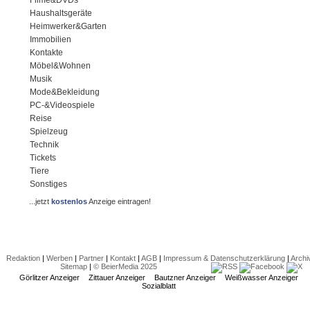
Filme&DVDs
Haushaltsgeräte
Heimwerker&Garten
Immobilien
Kontakte
Möbel&Wohnen
Musik
Mode&Bekleidung
PC-&Videospiele
Reise
Spielzeug
Technik
Tickets
Tiere
Sonstiges
...jetzt
kostenlos
Anzeige eintragen!
Redaktion
|
Werben
|
Partner
|
Kontakt
|
AGB
|
Impressum & Datenschutzerklärung
|
Archi
Sitemap
|
© BeierMedia 2025
Görlitzer Anzeiger
Zittauer Anzeiger
Bautzner Anzeiger
Weißwasser Anzeiger
Sozialblatt