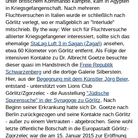
unter britischem Kommando kämpfte, kam in Ägypten
in Kriegsgefangenschaft. Nach mehreren
Fluchtversuchen in Italien wurde er schließlich nach
Görlitz verlegt, wo er maßgeblich an "Interlude"
mitschrieb. By the way: Wer sich für Fluchtversuche
alliierter Kriegsgefangener interessiert, sollte sich das
ehemalige
StaLag Luft 3 in Sagan (Żagań)
ansehen,
etwa 60 Kilometer von Görlitz entfernt. Als Folge der
intensiven Kontakte zu Dr. Albrecht Goetze besuchte
dieser quasi im Handstreich die
Freie Republik
Schwarzenberg
und die dortige Galerie Silberstein.
Hier, aus der
Begegnung mit dem Künstler Jörg Beier
,
entstand - unterstützt vom Lions Club
Görlitz/Zgorzelec - die Ausstellung
"Jüdische
Spurensuche" in der Synagoge zu Görlitz
. Nach
Beginn seiner Erkrankung hatte sich Dr. Goetze nach
Berlin zurückgezogen und seine Kontakte nach Görlitz
- außer zu einem Vertrauten - abgebrochen. Seine wohl
letzte öffentliche Botschaft in die Europastadt Görlitz-
Zgorzelec war die am 15. Januar 2015 zur Eröffnung