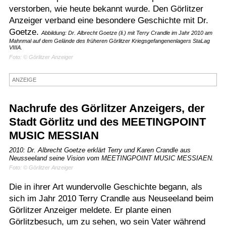
verstorben, wie heute bekannt wurde. Den Görlitzer
Termine
Anzeiger verband eine besondere Geschichte mit Dr.
Goetze.
Kostenlos
Abbildung: Dr. Albrecht Goetze (li.) mit Terry Crandle im Jahr 2010 am
Mahnmal auf dem Gelände des früheren Görlitzer Kriegsgefangenenlagers StaLag
VIIIA.
Foto: © Görlitzer Anzeiger
ANZEIGE
Nachrufe des Görlitzer Anzeigers, der
Stadt Görlitz und des MEETINGPOINT
MUSIC MESSIAN
2010: Dr. Albrecht Goetze erklärt Terry und Karen Crandle aus
Neusseeland seine Vision vom MEETINGPOINT MUSIC MESSIAEN.
Foto: © Görlitzer Anzeiger
Die in ihrer Art wundervolle Geschichte begann, als
sich im Jahr 2010 Terry Crandle aus Neuseeland beim
Görlitzer Anzeiger meldete. Er plante einen
Görlitzbesuch, um zu sehen, wo sein Vater während