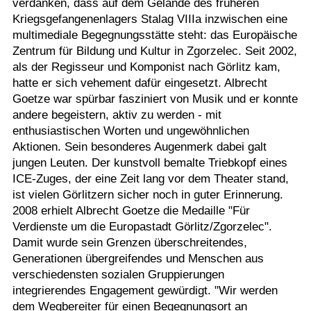
verdanken, dass auf dem Gelände des früheren
Kriegsgefangenenlagers Stalag VIIIa inzwischen eine
multimediale Begegnungsstätte steht: das Europäische
Zentrum für Bildung und Kultur in Zgorzelec. Seit 2002,
als der Regisseur und Komponist nach Görlitz kam,
hatte er sich vehement dafür eingesetzt. Albrecht
Goetze war spürbar fasziniert von Musik und er konnte
andere begeistern, aktiv zu werden - mit
enthusiastischen Worten und ungewöhnlichen
Aktionen. Sein besonderes Augenmerk dabei galt
jungen Leuten. Der kunstvoll bemalte Triebkopf eines
ICE-Zuges, der eine Zeit lang vor dem Theater stand,
ist vielen Görlitzern sicher noch in guter Erinnerung.
2008 erhielt Albrecht Goetze die Medaille "Für
Verdienste um die Europastadt Görlitz/Zgorzelec".
Damit wurde sein Grenzen überschreitendes,
Generationen übergreifendes und Menschen aus
verschiedensten sozialen Gruppierungen
integrierendes Engagement gewürdigt. "Wir werden
dem Wegbereiter für einen Begegnungsort an