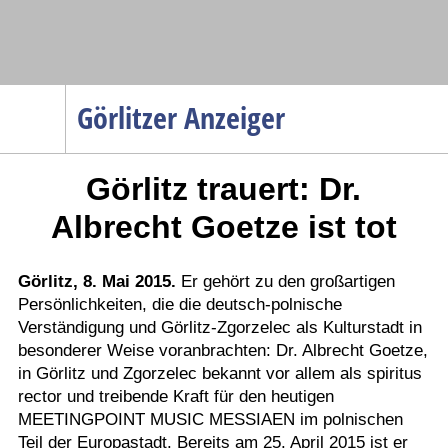
Navigation
Görlitzer Anzeiger
Startseite
Görlitz trauert: Dr.
Menüpunkte
Politik
Albrecht Goetze ist tot
Gesellschaft
Wirtschaft
Görlitz, 8. Mai 2015.
Er gehört zu den großartigen
Persönlichkeiten, die die deutsch-polnische
Service
Verständigung und Görlitz-Zgorzelec als Kulturstadt in
Verkehr
besonderer Weise voranbrachten: Dr. Albrecht Goetze,
in Görlitz und Zgorzelec bekannt vor allem als spiritus
Gesundheit
rector und treibende Kraft für den heutigen
Kultur
MEETINGPOINT MUSIC MESSIAEN im polnischen
Teil der Europastadt. Bereits am 25. April 2015 ist er
Sport