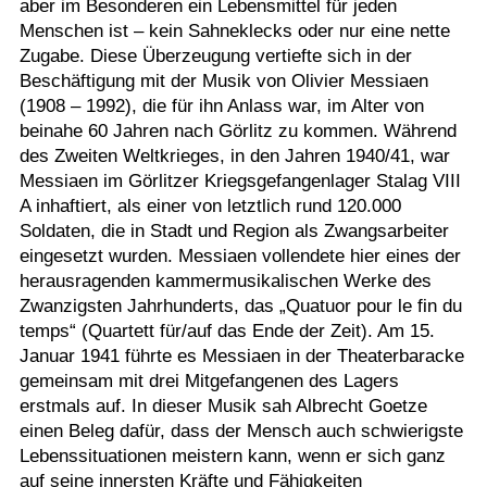
aber im Besonderen ein Lebensmittel für jeden
Menschen ist – kein Sahneklecks oder nur eine nette
Zugabe. Diese Überzeugung vertiefte sich in der
Beschäftigung mit der Musik von Olivier Messiaen
(1908 – 1992), die für ihn Anlass war, im Alter von
beinahe 60 Jahren nach Görlitz zu kommen. Während
des Zweiten Weltkrieges, in den Jahren 1940/41, war
Messiaen im Görlitzer Kriegsgefangenlager Stalag VIII
A inhaftiert, als einer von letztlich rund 120.000
Soldaten, die in Stadt und Region als Zwangsarbeiter
eingesetzt wurden. Messiaen vollendete hier eines der
herausragenden kammermusikalischen Werke des
Zwanzigsten Jahrhunderts, das „Quatuor pour le fin du
temps“ (Quartett für/auf das Ende der Zeit). Am 15.
Januar 1941 führte es Messiaen in der Theaterbaracke
gemeinsam mit drei Mitgefangenen des Lagers
erstmals auf. In dieser Musik sah Albrecht Goetze
einen Beleg dafür, dass der Mensch auch schwierigste
Lebenssituationen meistern kann, wenn er sich ganz
auf seine innersten Kräfte und Fähigkeiten