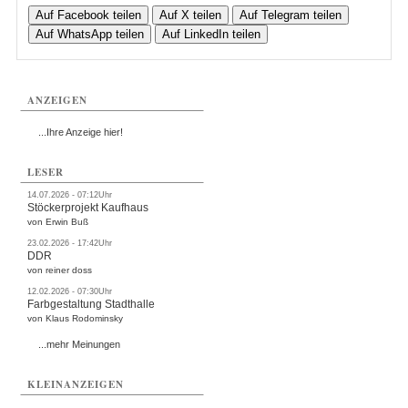
Auf Facebook teilen
Auf X teilen
Auf Telegram teilen
Auf WhatsApp teilen
Auf LinkedIn teilen
ANZEIGEN
...Ihre Anzeige hier!
LESER
14.07.2026 - 07:12Uhr
Stöckerprojekt Kaufhaus
von Erwin Buß
23.02.2026 - 17:42Uhr
DDR
von reiner doss
12.02.2026 - 07:30Uhr
Farbgestaltung Stadthalle
von Klaus Rodominsky
...mehr Meinungen
KLEINANZEIGEN