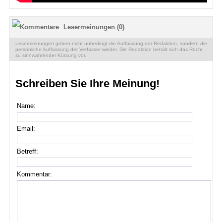
Lesermeinungen (0)
Lesermeinungen geben nicht unbedingt die Auffassung der Redaktion, sondern die
persönliche Auffassung der Verfasser wieder. Die Redaktion behält sich das Recht
zu sinnwahrender Kürzung vor.
Schreiben Sie Ihre Meinung!
Name:
Email:
Betreff:
Kommentar: