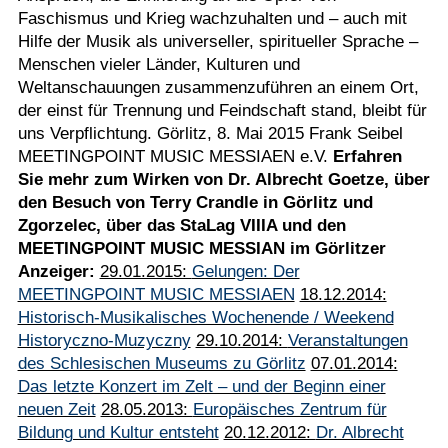
Faschismus und Krieg wachzuhalten und – auch mit
Hilfe der Musik als universeller, spiritueller Sprache –
Menschen vieler Länder, Kulturen und
Weltanschauungen zusammenzuführen an einem Ort,
der einst für Trennung und Feindschaft stand, bleibt für
uns Verpflichtung. Görlitz, 8. Mai 2015 Frank Seibel
MEETINGPOINT MUSIC MESSIAEN e.V.
Erfahren
Sie mehr zum Wirken von Dr. Albrecht Goetze, über
den Besuch von Terry Crandle in Görlitz und
Zgorzelec, über das StaLag VIIIA und den
MEETINGPOINT MUSIC MESSIAN im Görlitzer
Anzeiger:
29.01.2015:
Gelungen: Der
MEETINGPOINT MUSIC MESSIAEN
18.12.2014:
Historisch-Musikalisches Wochenende / Weekend
Historyczno-Muzyczny
29.10.2014:
Veranstaltungen
des Schlesischen Museums zu Görlitz
07.01.2014:
Das letzte Konzert im Zelt – und der Beginn einer
neuen Zeit
28.05.2013:
Europäisches Zentrum für
Bildung und Kultur entsteht
20.12.2012:
Dr. Albrecht