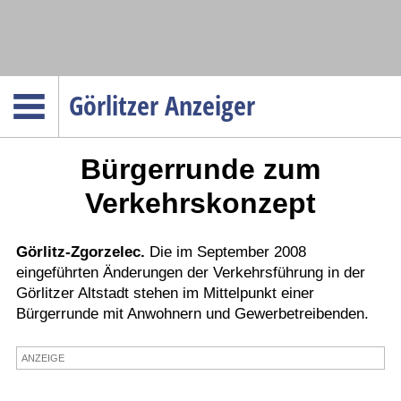
Navigation
Görlitzer Anzeiger
Startseite
Bürgerrunde zum
Menüpunkte
Politik
Verkehrskonzept
Gesellschaft
Wirtschaft
Görlitz-Zgorzelec.
Die im September 2008
eingeführten Änderungen der Verkehrsführung in der
Service
Görlitzer Altstadt stehen im Mittelpunkt einer
Verkehr
Bürgerrunde mit Anwohnern und Gewerbetreibenden.
Gesundheit
ANZEIGE
Kultur
Sport