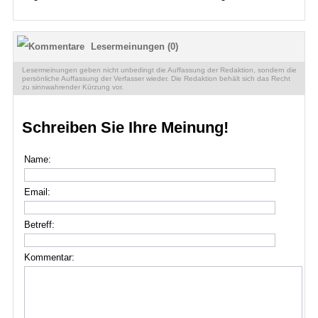
Lesermeinungen (0)
Lesermeinungen geben nicht unbedingt die Auffassung der Redaktion, sondern die
persönliche Auffassung der Verfasser wieder. Die Redaktion behält sich das Recht
zu sinnwahrender Kürzung vor.
Schreiben Sie Ihre Meinung!
Name:
Email:
Betreff:
Kommentar: