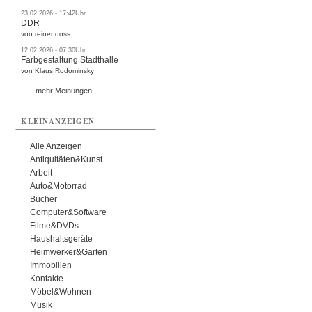
23.02.2026 - 17:42Uhr
DDR
von reiner doss
12.02.2026 - 07:30Uhr
Farbgestaltung Stadthalle
von Klaus Rodominsky
...mehr Meinungen
KLEINANZEIGEN
Alle Anzeigen
Antiquitäten&Kunst
Arbeit
Auto&Motorrad
Bücher
Computer&Software
Filme&DVDs
Haushaltsgeräte
Heimwerker&Garten
Immobilien
Kontakte
Möbel&Wohnen
Musik