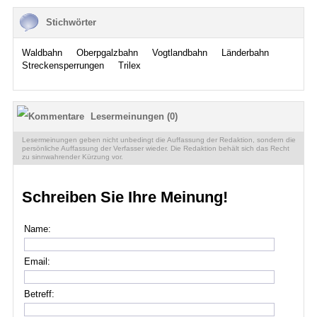
Stichwörter
Waldbahn
Oberpgalzbahn
Vogtlandbahn
Länderbahn
Streckensperrungen
Trilex
Lesermeinungen (0)
Lesermeinungen geben nicht unbedingt die Auffassung der Redaktion, sondern die
persönliche Auffassung der Verfasser wieder. Die Redaktion behält sich das Recht
zu sinnwahrender Kürzung vor.
Schreiben Sie Ihre Meinung!
Name:
Email:
Betreff: