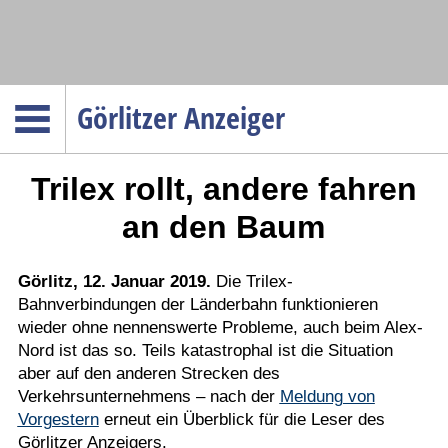
Navigation
Görlitzer Anzeiger
Startseite
Trilex rollt, andere fahren
Menüpunkte
Politik
an den Baum
Gesellschaft
Wirtschaft
Görlitz, 12. Januar 2019.
Die Trilex-
Bahnverbindungen der Länderbahn funktionieren
Service
wieder ohne nennenswerte Probleme, auch beim Alex-
Verkehr
Nord ist das so. Teils katastrophal ist die Situation
aber auf den anderen Strecken des
Gesundheit
Verkehrsunternehmens – nach der
Meldung von
Kultur
Vorgestern
erneut ein Überblick für die Leser des
Görlitzer Anzeigers.
Sport