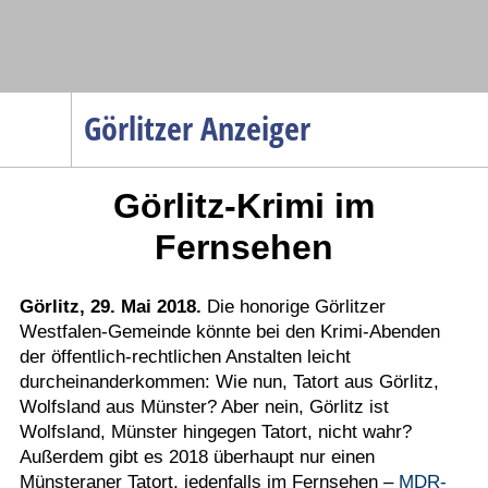
Navigation
Görlitzer Anzeiger
Startseite
Görlitz-Krimi im
Menüpunkte
Politik
Fernsehen
Gesellschaft
Wirtschaft
Görlitz, 29. Mai 2018.
Die honorige Görlitzer
Westfalen-Gemeinde könnte bei den Krimi-Abenden
Service
der öffentlich-rechtlichen Anstalten leicht
Verkehr
durcheinanderkommen: Wie nun, Tatort aus Görlitz,
Wolfsland aus Münster? Aber nein, Görlitz ist
Gesundheit
Wolfsland, Münster hingegen Tatort, nicht wahr?
Kultur
Außerdem gibt es 2018 überhaupt nur einen
Münsteraner T
atort, jedenfalls im Fernsehen –
MDR-
Sport