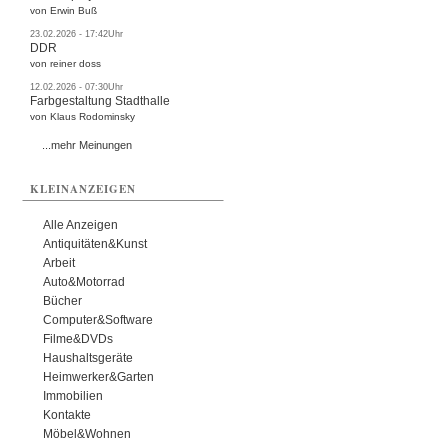
von Erwin Buß
23.02.2026 - 17:42Uhr
DDR
von reiner doss
12.02.2026 - 07:30Uhr
Farbgestaltung Stadthalle
von Klaus Rodominsky
...mehr Meinungen
KLEINANZEIGEN
Alle Anzeigen
Antiquitäten&Kunst
Arbeit
Auto&Motorrad
Bücher
Computer&Software
Filme&DVDs
Haushaltsgeräte
Heimwerker&Garten
Immobilien
Kontakte
Möbel&Wohnen