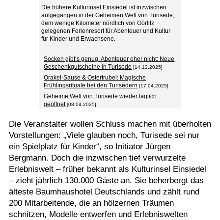
Die frühere Kulturinsel Einsiedel ist inzwischen
aufgegangen in der Geheimen Welt von Turisede,
dem wenige Kilometer nördlich von Görlitz
gelegenen Ferienresort für Abenteuer und Kultur
für Kinder und Erwachsene.
Socken gibt’s genug. Abenteuer eher nicht: Neue
Geschenkgutscheine in Turisede
[14.12.2025]
Orakel-Sause & Ostertrubel: Magische
Frühlingsrituale bei den Turisedern
[17.04.2025]
Geheime Welt von Turisede wieder täglich
geöffnet
[08.04.2025]
Die Veranstalter wollen Schluss machen mit überholten
Vorstellungen: „Viele glauben noch, Turisede sei nur
ein Spielplatz für Kinder“, so Initiator Jürgen
Bergmann. Doch die inzwischen tief verwurzelte
Erlebniswelt – früher bekannt als Kulturinsel Einsiedel
– zieht jährlich 130.000 Gäste an. Sie beherbergt das
älteste Baumhaushotel Deutschlands und zählt rund
200 Mitarbeitende, die an hölzernen Träumen
schnitzen, Modelle entwerfen und Erlebniswelten