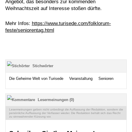
Angebot, das besonders zur kommenden
Weihnachtszeit auf Interesse stoßen dürfte.
Mehr Infos:
https://www.turisede.com/folklorum-
feste/seniorentag.html
Stichwörter
Die Geheime Welt von Turisede
Veranstaltung
Senioren
Lesermeinungen (0)
Lesermeinungen geben nicht unbedingt die Auffassung der Redaktion, sondern die
persönliche Auffassung der Verfasser wieder. Die Redaktion behält sich das Recht
zu sinnwahrender Kürzung vor.