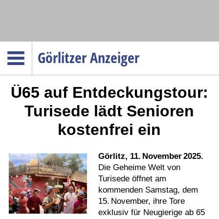
Navigation
Görlitzer Anzeiger
Startseite
Ü65 auf Entdeckungstour:
Menüpunkte
Politik
Turisede lädt Senioren
Gesellschaft
kostenfrei ein
Wirtschaft
Service
Görlitz, 11. November 2025.
Verkehr
Die Geheime Welt von
Turisede öffnet am
Gesundheit
kommenden Samstag, dem
Kultur
15. November, ihre Tore
exklusiv für Neugierige ab 65
Sport