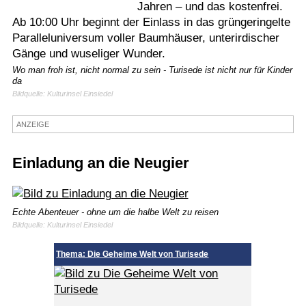
Jahren – und das kostenfrei.
Termine
Ab 10:00 Uhr beginnt der Einlass in das grüngeringelte
Paralleluniversum voller Baumhäuser, unterirdischer
Kostenlos
Gänge und wuseliger Wunder.
Wo man froh ist, nicht normal zu sein - Turisede ist nicht nur für Kinder
da
Bildquelle: Kulturinsel Einsiedel
ANZEIGE
Einladung an die Neugier
Echte Abenteuer - ohne um die halbe Welt zu reisen
Bildquelle: Kulturinsel Einsiedel
Thema: Die Geheime Welt von Turisede