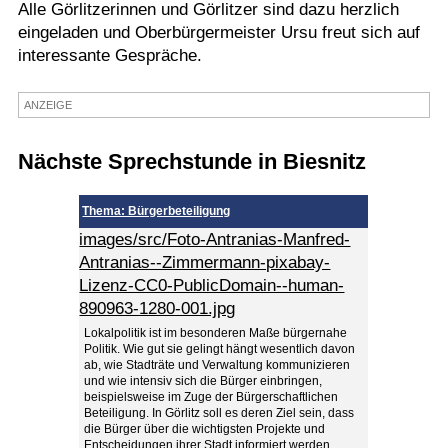
Alle Görlitzerinnen und Görlitzer sind dazu herzlich
Termine
eingeladen und Oberbürgermeister Ursu freut sich auf
interessante Gespräche.
Kostenlos
ANZEIGE
Nächste Sprechstunde in Biesnitz
Thema: Bürgerbeteiligung
images/src/Foto-Antranias-Manfred-
Antranias--Zimmermann-pixabay-
Lizenz-CC0-PublicDomain--human-
890963-1280-001.jpg
Lokalpolitik ist im besonderen Maße bürgernahe
Politik. Wie gut sie gelingt hängt wesentlich davon
ab, wie Stadträte und Verwaltung kommunizieren
und wie intensiv sich die Bürger einbringen,
beispielsweise im Zuge der Bürgerschaftlichen
Beteiligung. In Görlitz soll es deren Ziel sein, dass
die Bürger über die wichtigsten Projekte und
Entscheidungen ihrer Stadt informiert werden