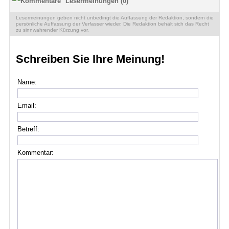
Lesermeinungen (0)
Lesermeinungen geben nicht unbedingt die Auffassung der Redaktion, sondern die
persönliche Auffassung der Verfasser wieder. Die Redaktion behält sich das Recht
zu sinnwahrender Kürzung vor.
Schreiben Sie Ihre Meinung!
Name:
Email:
Betreff:
Kommentar: