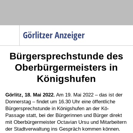
Navigation
Görlitzer Anzeiger
Startseite
Bürgersprechstunde des
Menüpunkte
Politik
Oberbürgermeisters in
Gesellschaft
Königshufen
Wirtschaft
Service
Görlitz, 18. Mai 2022.
Am 19. Mai 2022 – das ist der
Donnerstag – findet um 16.30 Uhr eine öffentliche
Verkehr
Bürgersprechstunde in Königshufen an der Kö-
Gesundheit
Passage statt, bei der Bürgerinnen und Bürger direkt
Kultur
mit Oberbürgermeister Octavian Ursu und Mitarbeitern
der Stadtverwaltung ins Gespräch kommen können.
Sport