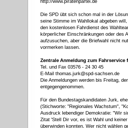
http://www.piratenpartei.de
Die SPD übt sich schon mal in der Lös
seine Stimme im Wahllokal abgeben will,
den kostenlosen Fahrdienst des Wahlte
körperlicher Einschränkungen oder des Al
aufzusuchen, aber die Briefwahl nicht nu
vormerken lassen.
Zentrale Anmeldung zum Fahrservice f
Tel. und Fax 03576 - 24 30 45
E-Mail thomas.jurk@spd-sachsen.de
Die Anmeldungen werden bis Freitag, de
entgegengenommen.
Für den Bundestagskandidaten Jurk, ehe
(Stichworte: "Regionales Wachstum", "Ko
Ausdruck lebendiger Demokratie: "Wir si
Zitat 'Stell Dir vor, es ist Wahl und keine
überwinden konnten. Wer nicht wählen ge