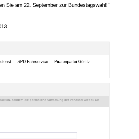
ehen Sie am 22. September zur Bundestagswahl!"
013
dienst
SPD Fahrservice
Piratenpartei Görlitz
ktion, sondern die persönliche Auffassung der Verfasser wieder. Die
.