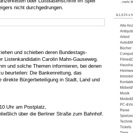
anzerketten oder Luftblasenschiffe im Spiel
...mehr 
zeigers nicht durchgedrungen.
KLEINAN
Alle An
Antiqui
Arbeit
Auto&Mo
Bücher
 ziehen und schieben deren Bundestags-
Comput
er Listenkandidatin Carolin Mahn-Gauseweg.
Filme&
Haushal
amm und solche Themen informieren, bei denen
Heimwe
zu beurteilen: Die Bankenrettung, das
Immobil
irekte Bürgerbeteiligung in Stadt, Land und
Kontakt
Möbel&
Musik
Mode&B
PC-&Vid
10 Uhr am Postplatz,
Reise
ließlich über die Berliner Straße zum Bahnhof.
Spielze
Technik
Tickets
Tiere