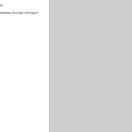
es
stenlos
Anzeige eintragen!