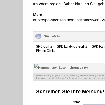
trotzdem regiert. Daher bitte ich Sie, g
Mehr:
http://spd-sachsen.de/bundestagswahl-2
Stichwörter
SPD Görlitz
SPD Landkreis Görlitz
SPD Fahr
Piraten Görlitz
Lesermeinungen (0)
Lesermeinungen geben nicht unbedingt die Auffassung der Reda
Redaktion behält sich das Recht zu sinnwahrender Kürzung vor
Schreiben Sie Ihre Meinung!
Name: