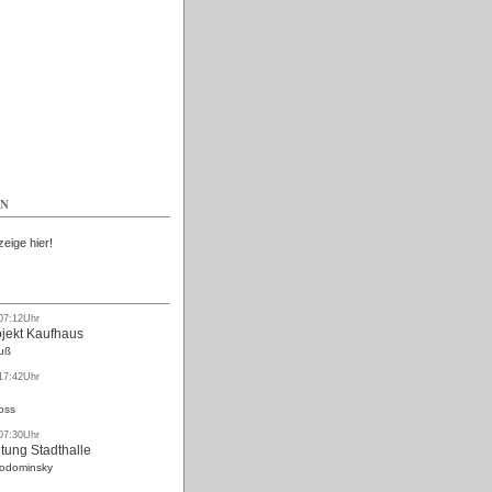
Kostenlos
EN
zeige hier!
 07:12Uhr
ojekt Kaufhaus
uß
 17:42Uhr
oss
 07:30Uhr
tung Stadthalle
Rodominsky