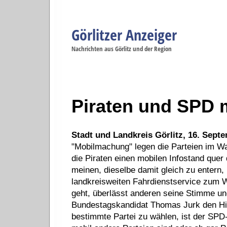
Görlitzer Anzeiger
Navigation
Nachrichten aus Görlitz und der Region
Menüpunkte
Görlitz
Görlitz
Görlitz
Görlitz
Gö
Startseite
Politik
Gesellschaft
Wirtschaft
Se
Piraten und SPD 
Stadt und Landkreis Görlitz, 16. Sept
"Mobilmachung" legen die Parteien im W
die Piraten einen mobilen Infostand quer
meinen, dieselbe damit gleich zu entern,
landkreisweiten Fahrdienstservice zum W
geht, überlässt anderen seine Stimme und
Bundestagskandidat Thomas Jurk den Hint
bestimmte Partei zu wählen, ist der SPD-M