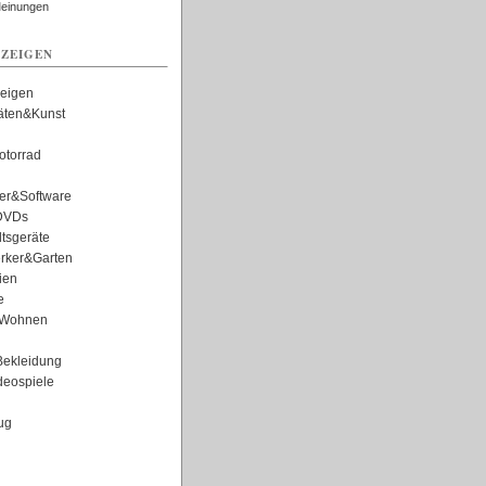
Meinungen
ZEIGEN
zeigen
täten&Kunst
torrad
er&Software
DVDs
tsgeräte
rker&Garten
ien
e
Wohnen
ekleidung
eospiele
ug