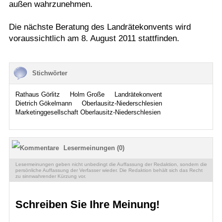
außen wahrzunehmen.
Die nächste Beratung des Landrätekonvents wird
voraussichtlich am 8. August 2011 stattfinden.
Stichwörter
Rathaus Görlitz
Holm Große
Landrätekonvent
Dietrich Gökelmann
Oberlausitz-Niederschlesien
Marketinggesellschaft Oberlausitz-Niederschlesien
Lesermeinungen (0)
Lesermeinungen geben nicht unbedingt die Auffassung der Redaktion, sondern die
persönliche Auffassung der Verfasser wieder. Die Redaktion behält sich das Recht
zu sinnwahrender Kürzung vor.
Schreiben Sie Ihre Meinung!