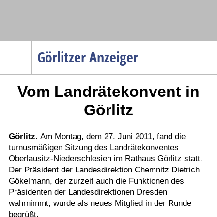
Navigation
Görlitzer Anzeiger
Startseite
Vom Landrätekonvent in
Menüpunkte
Politik
Görlitz
Gesellschaft
Wirtschaft
Görlitz.
Am Montag, dem 27. Juni 2011, fand die
turnusmäßigen Sitzung des Landrätekonventes
Service
Oberlausitz-Niederschlesien im Rathaus Görlitz statt.
Verkehr
Der Präsident der Landesdirektion Chemnitz Dietrich
Gökelmann, der zurzeit auch die Funktionen des
Gesundheit
Präsidenten der Landesdirektionen Dresden
Kultur
wahrnimmt, wurde als neues Mitglied in der Runde
begrüßt.
Sport